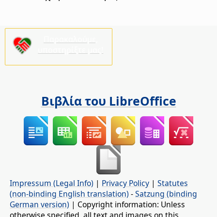
Παρακαλούμε,
υποστηρίξτε μας!
Βιβλία του LibreOffice
Impressum (Legal Info)
|
Privacy Policy
|
Statutes
(non-binding English translation)
-
Satzung (binding
German version)
| Copyright information: Unless
otherwise specified, all text and images on this