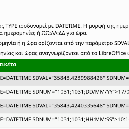
ος TYPE ισοδυναμεί με DATETIME. Η μορφή της ημερ
 ημερομηνίες ή ΩΩ:ΛΛ:ΔΔ για ώρα.
ρομηνία ή η ώρα ορίζονται από την παράμετρο SDVAL
νίας και ώρας αναγνωρίζονται από το LibreOffice 
Ετικέτα
PE=DATETIME SDVAL="35843,4239988426" SDNUM=
PE=DATETIME SDNUM="1031;1031;DD/MM/YY">17/0
PE=DATETIME SDVAL="35843,4240335648" SDNUM=
PE=DATETIME SDNUM="1031;1031;HH:MM:SS">10:1