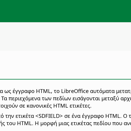
α ως έγγραφο HTML, το LibreOffice αυτόματα μετατ
Τα περιεχόμενα των πεδίων εισάγονται μεταξύ αρχι
στοιχούν σε κανονικές HTML ετικέτες.
από την ετικέτα <SDFIELD> σε ένα έγγραφο HTML. Ο 
χής του HTML. Η μορφή μιας ετικέτας πεδίου που α