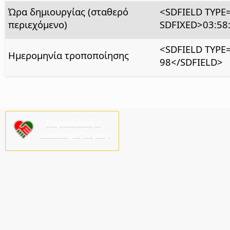
Ώρα δημιουργίας (σταθερό
<SDFIELD TYP
περιεχόμενο)
SDFIXED>03:58
<SDFIELD TYP
Ημερομηνία τροποποίησης
98</SDFIELD>
Παρακαλούμε,
υποστηρίξτε μας!