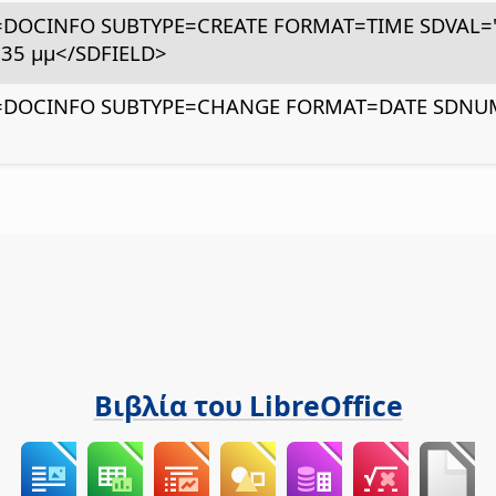
E=DOCINFO SUBTYPE=CREATE FORMAT=TIME SDVAL=
:35 μμ</SDFIELD>
E=DOCINFO SUBTYPE=CHANGE FORMAT=DATE SDNUM
Βιβλία του LibreOffice