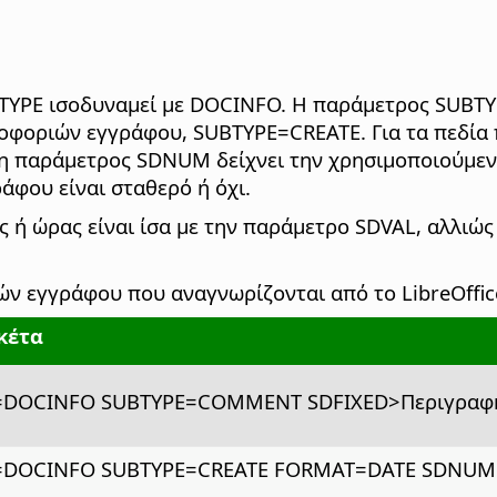
YPE ισοδυναμεί με DOCINFO. Η παράμετρος SUBTYPE
ροφοριών εγγράφου, SUBTYPE=CREATE. Για τα πεδία
η παράμετρος SDNUM δείχνει την χρησιμοποιούμεν
άφου είναι σταθερό ή όχι.
 ή ώρας είναι ίσα με την παράμετρο SDVAL, αλλιώς 
ν εγγράφου που αναγνωρίζονται από το LibreOffic
ικέτα
E=DOCINFO SUBTYPE=COMMENT SDFIXED>Περιγραφ
=DOCINFO SUBTYPE=CREATE FORMAT=DATE SDNUM="