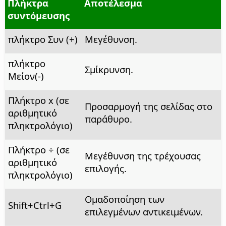
Πλήκτρα
Αποτέλεσμα
συντόμευσης
πλήκτρο Συν (+)
Μεγέθυνση.
πλήκτρο
Σμίκρυνση.
Μείον(-)
Πλήκτρο x (σε
Προσαρμογή της σελίδας στο
αριθμητικό
παράθυρο.
πληκτρολόγιο)
Πλήκτρο ÷ (σε
Μεγέθυνση της τρέχουσας
αριθμητικό
επιλογής.
πληκτρολόγιο)
Ομαδοποίηση των
Shift+
Ctrl
+G
επιλεγμένων αντικειμένων.