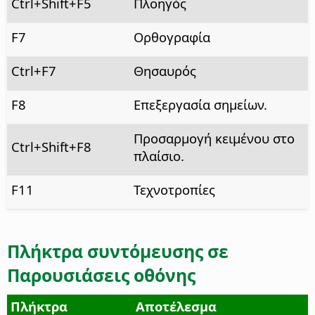
Ctrl
+Shift+F5
Πλοηγός
F7
Ορθογραφία
Ctrl
+F7
Θησαυρός
F8
Επεξεργασία σημείων.
Προσαρμογή κειμένου στο
Ctrl
+Shift+F8
πλαίσιο.
F11
Τεχνοτροπίες
Πλήκτρα συντόμευσης σε
Παρουσιάσεις οθόνης
Πλήκτρα
Αποτέλεσμα