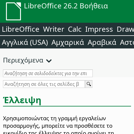
LibreOffice 26.2 Βοήθεια
LibreOffice
Writer
Calc
Impress
Dra
Αγγλικά (USA)
Αμχαρικά
Αραβικά
Αστ
Περιεχόμενα
Έλλειψη
Χρησιμοποιώντας τη γραμμή εργαλείων
προσαρμογής, μπορείτε να προσθέσετε το
εικονίδιο της έλλειψης το οποίο ανοίγει τη