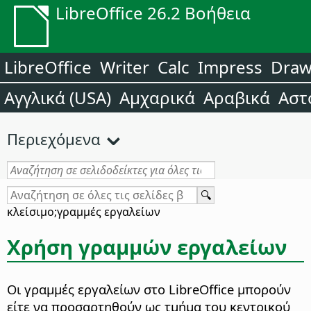
LibreOffice 26.2 Βοήθεια
LibreOffice
Writer
Calc
Impress
Dra
Αγγλικά (USA)
Αμχαρικά
Αραβικά
Αστ
Περιεχόμενα
κλείσιμο;γραμμές εργαλείων
Χρήση γραμμών εργαλείων
Οι γραμμές εργαλείων στο LibreOffice μπορούν
είτε να προσαρτηθούν ως τμήμα του κεντρικού