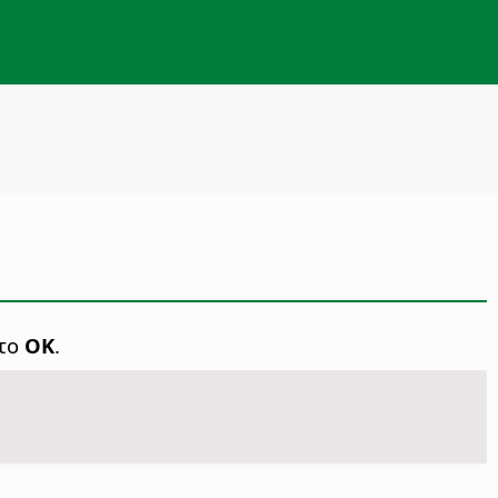
στο
OK
.