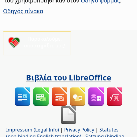
που χρησιμοποιήθηκαν στον
Οδηγό φόρμας
.
Οδηγός πίνακα
Παρακαλούμε,
υποστηρίξτε μας!
Βιβλία του LibreOffice
Impressum (Legal Info)
|
Privacy Policy
|
Statutes
(non-binding English translation)
-
Satzung (binding