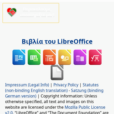
Παρακαλούμε,
υποστηρίξτε μας!
Βιβλία του LibreOffice
Impressum (Legal Info)
|
Privacy Policy
|
Statutes
(non-binding English translation)
-
Satzung (binding
German version)
| Copyright information: Unless
otherwise specified, all text and images on this
website are licensed under the
Mozilla Public License
v2.0
. “LibreOffice” and “The Document Foundation” are