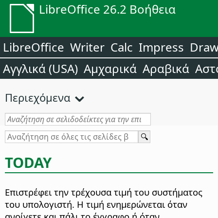
LibreOffice 26.2 Βοήθεια
LibreOffice
Writer
Calc
Impress
Dra
Αγγλικά (USA)
Αμχαρικά
Αραβικά
Αστ
Περιεχόμενα
TODAY
Επιστρέφει την τρέχουσα τιμή του συστήματος
του υπολογιστή.
Η τιμή ενημερώνεται όταν
ανοίγετε και πάλι το έγγραφο ή όταν