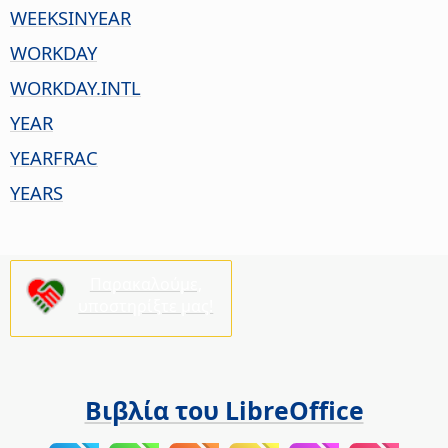
WEEKSINYEAR
WORKDAY
WORKDAY.INTL
YEAR
YEARFRAC
YEARS
Παρακαλούμε,
υποστηρίξτε μας!
Βιβλία του LibreOffice