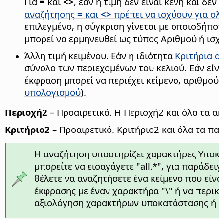
Για
=
και
<>
, εάν η τιμή δεν είναι κενή και δ
αναζήτησης
=
και
<>
πρέπει να ισχύουν για ο
επιλεγμένο, η σύγκριση γίνεται με οποιοδήπο
μπορεί να ερμηνευθεί ως τύπος Αριθμού ή ισ
Άλλη τιμή κειμένου. Εάν η ιδιότητα
Κριτήρια 
σύνολο των περιεχομένων του κελιού. Εάν είν
έκφραση μπορεί να περιέχει κείμενο, αριθμο
υπολογισμού
).
Περιοχή2
– Προαιρετικά. Η Περιοχή2 και όλα τα α
Κριτήριο2
– Προαιρετικό. Κριτήριο2 και όλα τα πα
Η αναζήτηση υποστηρίζει χαρακτήρες Υπο
μπορείτε να εισαγάγετε "all.*", για παράδ
θέλετε να αναζητήσετε ένα κείμενο που είν
έκφρασης με έναν χαρακτήρα "\" ή να περικ
αξιολόγηση χαρακτήρων υποκατάστασης ή 