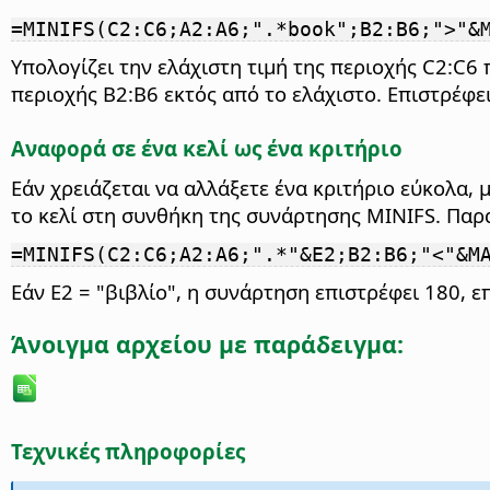
=MINIFS(C2:C6;A2:A6;".*book";B2:B6;">"&
Υπολογίζει την ελάχιστη τιμή της περιοχής C2:C6 π
περιοχής B2:B6 εκτός από το ελάχιστο. Επιστρέφει
Αναφορά σε ένα κελί ως ένα κριτήριο
Εάν χρειάζεται να αλλάξετε ένα κριτήριο εύκολα, 
το κελί στη συνθήκη της συνάρτησης MINIFS. Παρ
=MINIFS(C2:C6;A2:A6;".*"&E2;B2:B6;"<"&M
Εάν E2 = "βιβλίο", η συνάρτηση επιστρέφει 180, ε
Άνοιγμα αρχείου με παράδειγμα:
Τεχνικές πληροφορίες