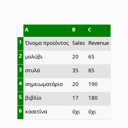
A
B
C
1
Όνομα προϊόντος
Sales
Revenue
2
μολύβι
20
65
3
στυλό
35
85
4
σημειωματάριο
20
190
5
βιβλίο
17
180
6
κασετίνα
όχι
όχι