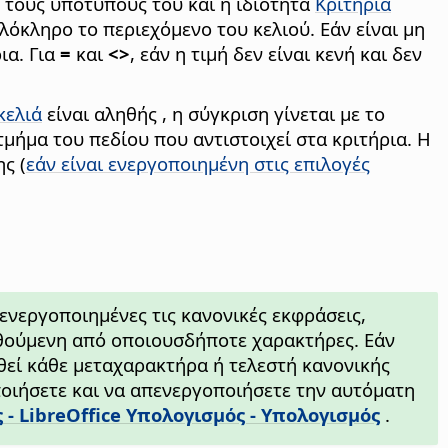
πό τους υποτύπους του και η ιδιότητα
Κριτήρια
ολόκληρο το περιεχόμενο του κελιού. Εάν είναι μη
ια. Για
=
και
<>
, εάν η τιμή δεν είναι κενή και δεν
κελιά
είναι αληθής , η σύγκριση γίνεται με το
μήμα του πεδίου που αντιστοιχεί στα κριτήρια. Η
ς (
εάν είναι ενεργοποιημένη στις επιλογές
 ενεργοποιημένες τις κανονικές εκφράσεις,
λουθούμενη από οποιουσδήποτε χαρακτήρες. Εάν
ηθεί κάθε μεταχαρακτήρα ή τελεστή κανονικής
οποιήσετε και να απενεργοποιήσετε την αυτόματη
ς
- LibreOffice Υπολογισμός - Υπολογισμός
.