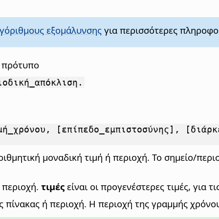
αλγόριθμους εξομάλυνσης
για περισσότερες πληροφο
ο πρότυπο
ιοδική_απόκλιση.
μή_χρόνου, [επίπεδο_εμπιστοσύνης], [διάρκ
ιθμητική μοναδική τιμή ή περιοχή. Το σημείο/περι
 περιοχή.
τιμές
είναι οι προγενέστερες τιμές, για τ
 πίνακας ή περιοχή. Η περιοχή της γραμμής χρόνου (x