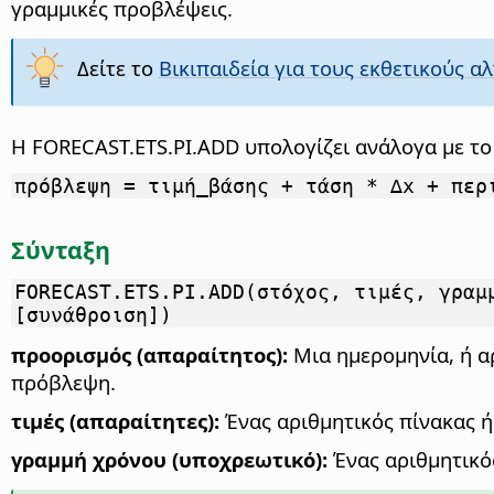
γραμμικές προβλέψεις.
Δείτε το
Βικιπαιδεία για τους εκθετικούς 
Η FORECAST.ETS.PI.ADD υπολογίζει ανάλογα με τ
πρόβλεψη = τιμή_βάσης + τάση * ∆x + περ
Σύνταξη
FORECAST.ETS.PI.ADD(στόχος, τιμές, γραμ
[συνάθροιση])
προορισμός (απαραίτητος):
Μια ημερομηνία, ή αρ
πρόβλεψη.
τιμές (απαραίτητες):
Ένας αριθμητικός πίνακας ή
γραμμή χρόνου (υποχρεωτικό):
Ένας αριθμητικός