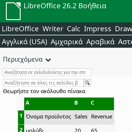
LibreOffice 26.2 Βοήθεια
LibreOffice
Writer
Calc
Impress
Dra
Αγγλικά (USA)
Αμχαρικά
Αραβικά
Αστ
Περιεχόμενα
Θεωρήστε τον ακόλουθο πίνακα
A
B
C
1
Όνομα προϊόντος
Sales
Revenue
2
μολύβι
20
65