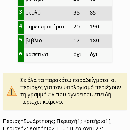
3
στυλό
35
85
4
σημειωματάριο
20
190
5
βιβλίο
17
180
6
κασετίνα
όχι
όχι
Σε όλα τα παρακάτω παραδείγματα, οι
περιοχές για τον υπολογισμό περιέχουν
τη γραμμή #6 που αγνοείται, επειδή
περιέχει κείμενο.
ΠεριοχήΣυνάρτησης; Περιοχή1; Κριτήριο1[;
Περιοχή2; Κριτήριο2][; … ; [Περιοχή127;