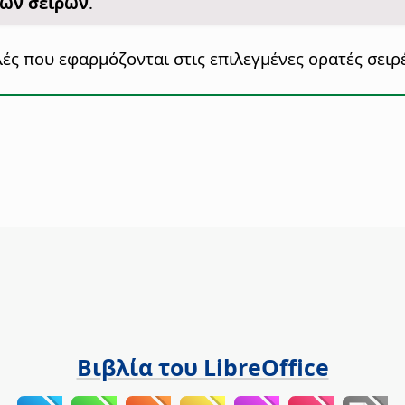
τών σειρών
.
λές που εφαρμόζονται στις επιλεγμένες ορατές σειρέ
Βιβλία του LibreOffice