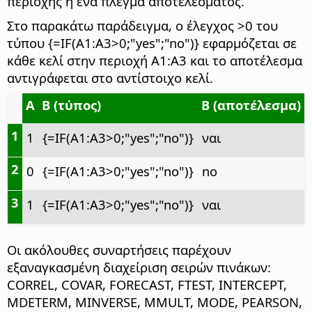
περιοχής ή ένα πλέγμα αποτελέσματος.
Στο παρακάτω παράδειγμα, ο έλεγχος >0 του
τύπου {=IF(A1:A3>0;"yes";"no")} εφαρμόζεται σε
κάθε κελί στην περιοχή A1:A3 και το αποτέλεσμα
αντιγράφεται στο αντίστοιχο κελί.
A
B (τύπος)
Β (αποτέλεσμα)
1
1
{=IF(A1:A3>0;"yes";"no")}
ναι
2
0
{=IF(A1:A3>0;"yes";"no")}
no
3
1
{=IF(A1:A3>0;"yes";"no")}
ναι
Οι ακόλουθες συναρτήσεις παρέχουν
εξαναγκασμένη διαχείριση σειρών πινάκων:
CORREL, COVAR, FORECAST, FTEST, INTERCEPT,
MDETERM, MINVERSE, MMULT, MODE, PEARSON,