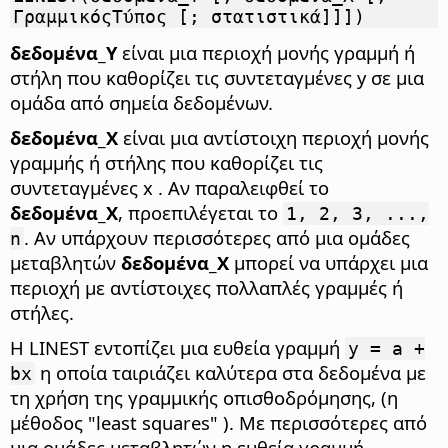
ΓραμμικόςΤύπος [; στατιστικά]]])
δεδομένα_Y
είναι μια περιοχή μονής γραμμή ή
στήλη που καθορίζει τις συντεταγμένες y σε μια
ομάδα από σημεία δεδομένων.
δεδομένα_X
είναι μια αντίστοιχη περιοχή μονής
γραμμής ή στήλης που καθορίζει τις
συντεταγμένες x . Αν παραλειφθεί το
δεδομένα_X
, προεπιλέγεται το
1, 2, 3, ...,
. Αν υπάρχουν περισσότερες από μια ομάδες
n
μεταβλητών
δεδομένα_X
μπορεί να υπάρχει μια
περιοχή με αντίστοιχες πολλαπλές γραμμές ή
στήλες.
Η LINEST εντοπίζει μια ευθεία γραμμή
y = a +
η οποία ταιριάζει καλύτερα στα δεδομένα με
bx
τη χρήση της γραμμικής οπισθοδρόμησης, (η
μέθοδος "least squares" ). Με περισσότερες από
μια ομάδες μεταβλητών η ευθεία γραμμή