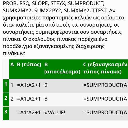
PROB, RSQ, SLOPE, STEYX, SUMPRODUCT,
SUMX2MY2, SUMX2PY2, SUMXMY2, TTEST. Αν
χρησιμοποιείτε παραπομπές κελιών ως ορίσματα
όταν καλείτε μία από αυτές τις συναρτήσεις, οι
συναρτήσεις συμπεριφέρονται σαν συναρτήσεις
πίνακα. Ο ακόλουθος πίνακας παρέχει ένα
παράδειγμα εξαναγκασμένης διαχείρισης
πινάκων:
A
B (τύπος)
Β
C (εξαναγκασμέν
(αποτέλεσμα)
τύπος πίνακα)
1
1
=A1:A2+1
2
=SUMPRODUCT(A1
2
2
=A1:A2+1
3
=SUMPRODUCT(A1
3
=A1:A2+1
#VALUE!
=SUMPRODUCT(A1