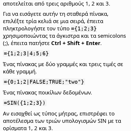
αποτελείται από τρεις αριθμούς 1, 2 και 3.
Για να εισάγετε αυτήν τη σταθερά πίνακα,
επιλέξτε τρία κελιά σε μια σειρά, έπειτα
πληκτρολογήστε τον τύπο
={1;2;3}
χρησιμοποιώντας τα άγκιστρα και τα semicolons
(;), έπειτα πατήστε
Ctrl
+ Shift + Enter
.
={1;2;3|4;5;6}
Ένας πίνακας με δύο γραμμές και τρεις τιμές σε
κάθε γραμμή.
={0;1;2|FALSE;TRUE;"two"}
Ένας πίνακας ποικίλων δεδομένων.
=SIN({1;2;3})
Αν εισαχθεί ως τύπος μήτρας, επιστρέφει το
αποτέλεσμα των τριών υπολογισμών SIN με τα
ορίσματα 1, 2 και 3.