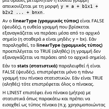
απεικονίζεται με τη μορφή
y = a + b1x1 +
.
b2x2 ... + bnxn
Αν ο
linearType (γραμμικός τύπος)
είναι FALSE
(ψευδές), η ευθεία γραμμή που βρίσκεται
εξαναγκάζεται να περάσει μέσα από το αρχικό
σημείο (η σταθερά a είναι μηδέν; y = bx). Εάν
παραληφθεί, το
linearType (γραμμικός τύπος)
προεπιλέγεται το TRUE (αληθές) (η γραμμή δεν
εξαναγκάζεται να περάσει από το αρχικό σημείο).
Εάν το
stats (στατιστικά)
παραλειφθεί ή είναι
FALSE (ψευδές), επιστρέφεται μόνο η πάνω
γραμμή του πίνακα στατιστικών. Εάν είναι TRUE
(αληθές) τότε επιστρέφεται όλος ο πίνακας.
Η LINEST επιστέφει ένα πίνακα (μήτρα) με
στατιστικά όπως παρακάτω και πρέπει να
εισαχθεί ως τύπος πίνακα (π.χ. χρησιμοποιώντας