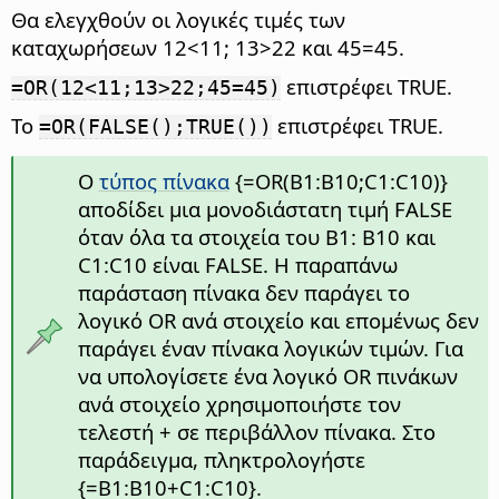
Θα ελεγχθούν οι λογικές τιμές των
καταχωρήσεων 12<11; 13>22 και 45=45.
επιστρέφει TRUE.
=OR(12<11;13>22;45=45)
Το
επιστρέφει TRUE.
=OR(FALSE();TRUE())
Ο
τύπος πίνακα
{=OR(B1:B10;C1:C10)}
αποδίδει μια μονοδιάστατη τιμή FALSE
όταν όλα τα στοιχεία του B1: B10 και
C1:C10 είναι FALSE. Η παραπάνω
παράσταση πίνακα δεν παράγει το
λογικό OR ανά στοιχείο και επομένως δεν
παράγει έναν πίνακα λογικών τιμών. Για
να υπολογίσετε ένα λογικό OR πινάκων
ανά στοιχείο χρησιμοποιήστε τον
τελεστή + σε περιβάλλον πίνακα. Στο
παράδειγμα, πληκτρολογήστε
{=B1:B10+C1:C10}.