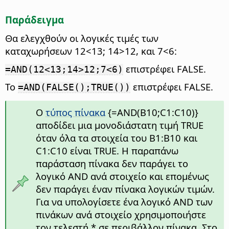
Παράδειγμα
Θα ελεγχθούν οι λογικές τιμές των
καταχωρήσεων 12<13; 14>12, και 7<6:
επιστρέφει FALSE.
=AND(12<13;14>12;7<6)
Το
επιστρέφει FALSE.
=AND(FALSE();TRUE())
Ο
τύπος πίνακα
{=AND(B10;C1:C10)}
αποδίδει μια μονοδιάστατη τιμή TRUE
όταν όλα τα στοιχεία του B1:B10 και
C1:C10 είναι TRUE. Η παραπάνω
παράσταση πίνακα δεν παράγει το
λογικό AND ανά στοιχείο και επομένως
δεν παράγει έναν πίνακα λογικών τιμών.
Για να υπολογίσετε ένα λογικό AND των
πινάκων ανά στοιχείο χρησιμοποιήστε
τον τελεστή * σε περιβάλλον πίνακα. Στο