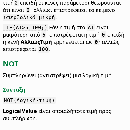
τιμή
επειδή οι κενές παράμετροι θεωρούνται
0
ότι είναι
· αλλιώς, επιστρέφεται το κείμενο
0
.
υπερβολικά μικρή
Εάν η τιμή στο
είναι
=IF(A1>5;100;)
A1
μικρότερη από
, επιστρέφεται η τιμή
επειδή
5
0
η κενή
ΑλλιώςΤιμή
ερμηνεύεται ως
· αλλιώς
0
επιστρέφεται
.
100
NOT
Συμπληρώνει (αντιστρέφει) μια λογική τιμή.
Σύνταξη
NOT(Λογική-τιμή)
LogicalValue
είναι οποιαδήποτε τιμή προς
συμπλήρωση.