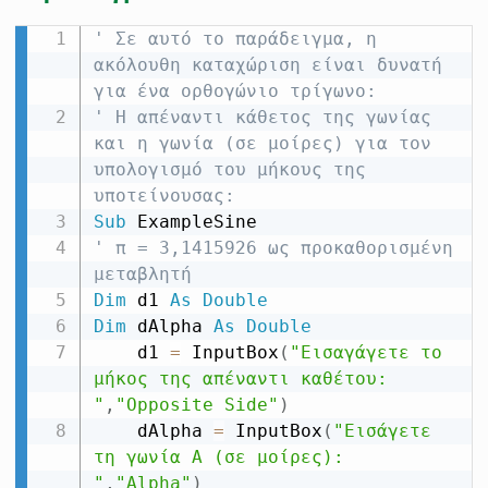
' Σε αυτό το παράδειγμα, η 
ακόλουθη καταχώριση είναι δυνατή 
για ένα ορθογώνιο τρίγωνο:
' Η απέναντι κάθετος της γωνίας 
και η γωνία (σε μοίρες) για τον 
υπολογισμό του μήκους της 
υποτείνουσας:
Sub
' π = 3,1415926 ως προκαθορισμένη 
μεταβλητή
Dim
 d1 
As
Double
Dim
 dAlpha 
As
Double
    d1 
=
 InputBox
(
"Εισαγάγετε το 
μήκος της απέναντι καθέτου: 
"
,
"Opposite Side"
)
    dAlpha 
=
 InputBox
(
"Εισάγετε 
τη γωνία Α (σε μοίρες): 
"
,
"Alpha"
)