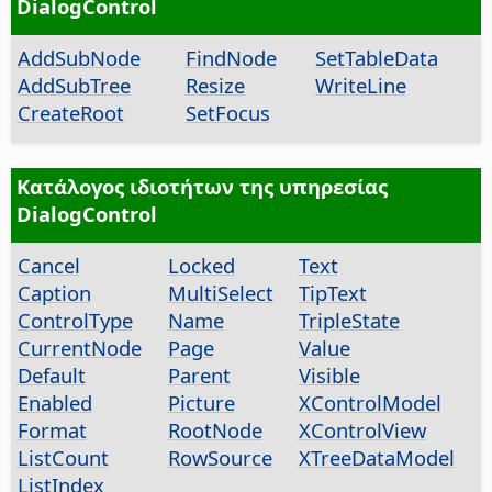
DialogControl
AddSubNode
FindNode
SetTableData
AddSubTree
Resize
WriteLine
CreateRoot
SetFocus
Κατάλογος ιδιοτήτων της υπηρεσίας
DialogControl
Cancel
Locked
Text
Caption
MultiSelect
TipText
ControlType
Name
TripleState
CurrentNode
Page
Value
Default
Parent
Visible
Enabled
Picture
XControlModel
Format
RootNode
XControlView
ListCount
RowSource
XTreeDataModel
ListIndex