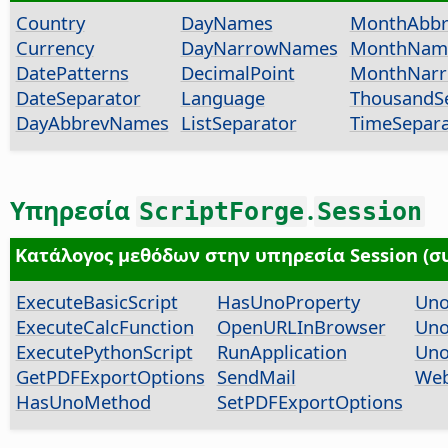
Country
DayNames
MonthAbb
Currency
DayNarrowNames
MonthNam
DatePatterns
DecimalPoint
MonthNar
DateSeparator
Language
ThousandS
DayAbbrevNames
ListSeparator
TimeSepara
Υπηρεσία
.
ScriptForge
Session
Κατάλογος μεθόδων στην υπηρεσία Session (σ
ExecuteBasicScript
HasUnoProperty
Uno
ExecuteCalcFunction
OpenURLInBrowser
Uno
ExecutePythonScript
RunApplication
Uno
GetPDFExportOptions
SendMail
Web
HasUnoMethod
SetPDFExportOptions