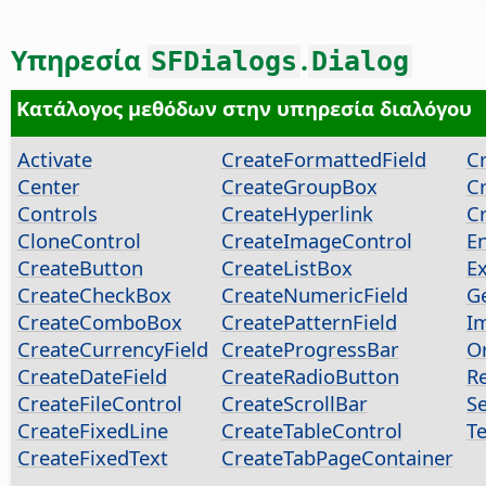
Υπηρεσία
.
SFDialogs
Dialog
Κατάλογος μεθόδων στην υπηρεσία διαλόγου
Activate
CreateFormattedField
Cr
Center
CreateGroupBox
C
Controls
CreateHyperlink
C
CloneControl
CreateImageControl
E
CreateButton
CreateListBox
E
CreateCheckBox
CreateNumericField
G
CreateComboBox
CreatePatternField
I
CreateCurrencyField
CreateProgressBar
O
CreateDateField
CreateRadioButton
Re
CreateFileControl
CreateScrollBar
S
CreateFixedLine
CreateTableControl
T
CreateFixedText
CreateTabPageContainer