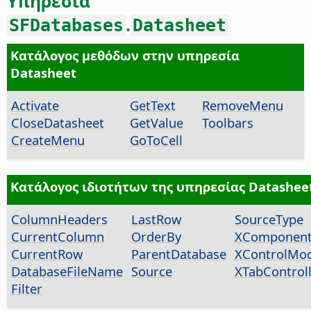
Υπηρεσία
.
SFDatabases
Datasheet
Κατάλογος μεθόδων στην υπηρεσία
Datasheet
Activate
GetText
RemoveMenu
CloseDatasheet
GetValue
Toolbars
CreateMenu
GoToCell
Κατάλογος ιδιοτήτων της υπηρεσίας Datashee
ColumnHeaders
LastRow
SourceType
CurrentColumn
OrderBy
XComponen
CurrentRow
ParentDatabase
XControlMod
DatabaseFileName
Source
XTabControl
Filter