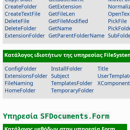
CreateFolder
GetExtension
Normali
CreateTextFile
GetFileLen
OpenText
DeleteFile
GetFileModified
PickFile
DeleteFolder
GetName
PickFold
ExtensionFolder
GetParentFolderName
SubFold
Κατάλογος ιδιοτήτων της υπηρεσίας FileSyste
ConfigFolder
InstallFolder
Title
ExtensionsFolder
Subject
UserTemplat
FileNaming
TemplatesFolder
XComponent
HomeFolder
TemporaryFolder
Υπηρεσία
.
SFDocuments
Form
Κατάλογος μεθόδων στην υπηρεσία Form