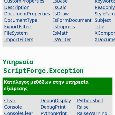
CustomProperties
IsBase
Keyword
Description
IsCalc
Readonly
DocumentProperties
IsDraw
StyleFami
DocumentType
IsFormDocument
Subject
ExportFilters
IsImpress
Title
FileSystem
IsMath
XCompon
ImportFilters
IsWriter
XDocume
Υπηρεσία
.
ScriptForge
Exception
Κατάλογος μεθόδων στην υπηρεσία
εξαίρεσης
Clear
DebugDisplay
PythonShell
Console
DebugPrint
Raise
ConsoleClear
PythonPrint
RaiseWarning