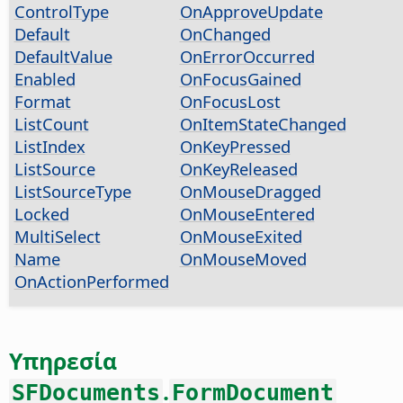
ControlType
OnApproveUpdate
Default
OnChanged
DefaultValue
OnErrorOccurred
Enabled
OnFocusGained
Format
OnFocusLost
ListCount
OnItemStateChanged
ListIndex
OnKeyPressed
ListSource
OnKeyReleased
ListSourceType
OnMouseDragged
Locked
OnMouseEntered
MultiSelect
OnMouseExited
Name
OnMouseMoved
OnActionPerformed
Υπηρεσία
.
SFDocuments
FormDocument