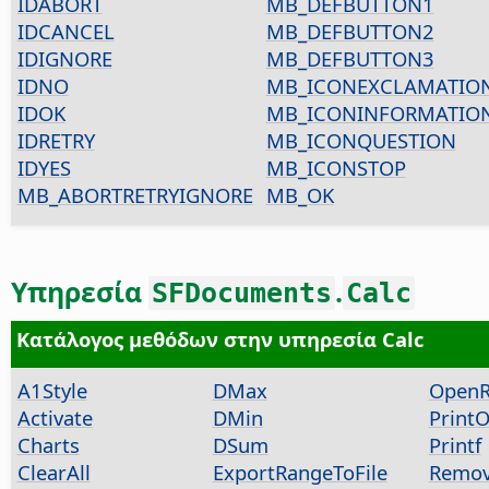
IDABORT
MB_DEFBUTTON1
IDCANCEL
MB_DEFBUTTON2
IDIGNORE
MB_DEFBUTTON3
IDNO
MB_ICONEXCLAMATIO
IDOK
MB_ICONINFORMATIO
IDRETRY
MB_ICONQUESTION
IDYES
MB_ICONSTOP
MB_ABORTRETRYIGNORE
MB_OK
Υπηρεσία
.
SFDocuments
Calc
Κατάλογος μεθόδων στην υπηρεσία Calc
A1Style
DMax
OpenR
Activate
DMin
Print
Charts
DSum
Printf
ClearAll
ExportRangeToFile
Remov