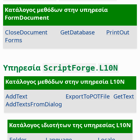
Κατάλογος μεθόδων στην υπηρεσία
FormDocument
CloseDocument
GetDatabase
PrintOut
Forms
Υπηρεσία
.
ScriptForge
L10N
Κατάλογος μεθόδων στην υπηρεσία L10N
AddText
ExportToPOTFile
GetText
AddTextsFromDialog
Κατάλογος ιδιοτήτων της υπηρεσίας L10N
Folder
Language
Locale