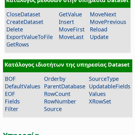
CloseDataset
GetValue
MoveNext
CreateDataset
Insert
MovePrevious
Delete
MoveFirst
Reload
ExportValueToFile
MoveLast
Update
GetRows
Κατάλογος ιδιοτήτων της υπηρεσίας Dataset
BOF
Orderby
SourceType
DefaultValues
ParentDatabase
UpdatableFields
EOF
RowCount
Values
Fields
RowNumber
XRowSet
Filter
Source