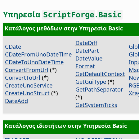
Υπηρεσία
.
ScriptForge
Basic
Κατάλογος μεθόδων στην Υπηρεσία Basic
DateDiff
CDate
Glo
DatePart
CDateFromUnoDateTime
Glo
DateValue
CDateToUnoDateTime
Inp
Format
ConvertFromUrl
(*)
Ms
GetDefaultContext
ConvertToUrl
(*)
No
GetGuiType
(*)
CreateUnoService
RG
GetPathSeparator
CreateUnoStruct
(*)
Xra
(*)
DateAdd
GetSystemTicks
Κατάλογος ιδιοτήτων στην Υπηρεσία Basic