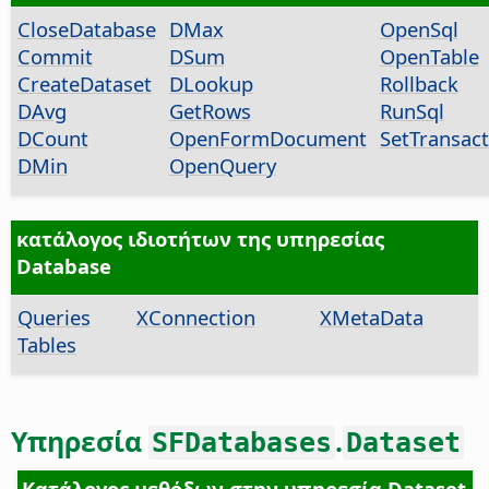
CloseDatabase
DMax
OpenSql
Commit
DSum
OpenTable
CreateDataset
DLookup
Rollback
DAvg
GetRows
RunSql
DCount
OpenFormDocument
SetTransac
DMin
OpenQuery
κατάλογος ιδιοτήτων της υπηρεσίας
Database
Queries
XConnection
XMetaData
Tables
Υπηρεσία
.
SFDatabases
Dataset
Κατάλογος μεθόδων στην υπηρεσία Dataset