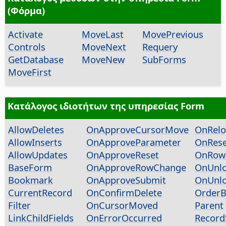
(Φόρμα)
Activate
MoveLast
MovePrevious
Controls
MoveNext
Requery
GetDatabase
MoveNew
SubForms
MoveFirst
Κατάλογος ιδιοτήτων της υπηρεσίας Form
AllowDeletes
OnApproveCursorMove
OnRelo
AllowInserts
OnApproveParameter
OnRese
AllowUpdates
OnApproveReset
OnRow
BaseForm
OnApproveRowChange
OnUnl
Bookmark
OnApproveSubmit
OnUnlo
CurrentRecord
OnConfirmDelete
OrderB
Filter
OnCursorMoved
Parent
LinkChildFields
OnErrorOccurred
Record