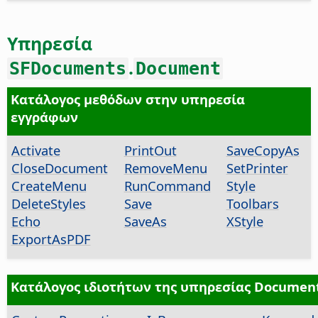
Υπηρεσία
.
SFDocuments
Document
Κατάλογος μεθόδων στην υπηρεσία
εγγράφων
Activate
PrintOut
SaveCopyAs
CloseDocument
RemoveMenu
SetPrinter
CreateMenu
RunCommand
Style
DeleteStyles
Save
Toolbars
Echo
SaveAs
XStyle
ExportAsPDF
Κατάλογος ιδιοτήτων της υπηρεσίας Documen