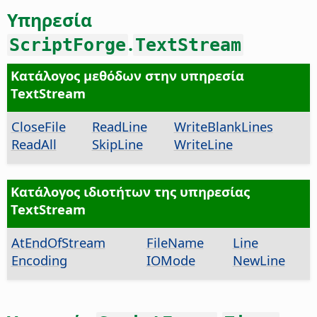
Υπηρεσία
.
ScriptForge
TextStream
Κατάλογος μεθόδων στην υπηρεσία
TextStream
CloseFile
ReadLine
WriteBlankLines
ReadAll
SkipLine
WriteLine
Κατάλογος ιδιοτήτων της υπηρεσίας
TextStream
AtEndOfStream
FileName
Line
Encoding
IOMode
NewLine