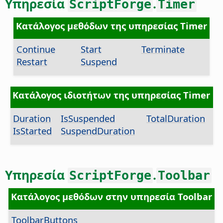
Υπηρεσία
.
ScriptForge
Timer
Κατάλογος μεθόδων της υπηρεσίας Timer
Continue
Start
Terminate
Restart
Suspend
Κατάλογος ιδιοτήτων της υπηρεσίας Timer
Duration
IsSuspended
TotalDuration
IsStarted
SuspendDuration
Υπηρεσία
.
ScriptForge
Toolbar
Κατάλογος μεθόδων στην υπηρεσία Toolbar
ToolbarButtons