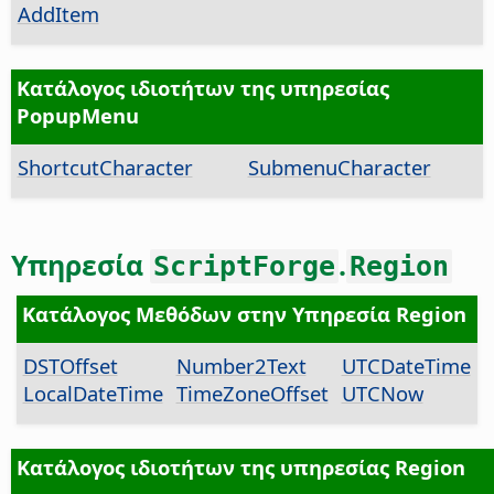
AddItem
Κατάλογος ιδιοτήτων της υπηρεσίας
PopupMenu
ShortcutCharacter
SubmenuCharacter
Υπηρεσία
.
ScriptForge
Region
Κατάλογος Μεθόδων στην Υπηρεσία Region
DSTOffset
Number2Text
UTCDateTime
LocalDateTime
TimeZoneOffset
UTCNow
Κατάλογος ιδιοτήτων της υπηρεσίας Region