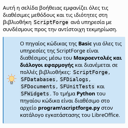
Αυτή η σελίδα βοήθειας εμφανίζει όλες τις
διαθέσιμες μεθόδους και τις ιδιότητες στη
βιβλιοθήκη
ανά υπηρεσία με
ScriptForge
συνδέσμους προς την αντίστοιχη τεκμηρίωση.
Ο πηγαίος κώδικας της
Basic
για όλες τις
υπηρεσίες της ScriptForge είναι
διαθέσιμος μέσω του
Μακροεντολές και
διάλογοι εφαρμογής
και διανέμεται σε
πολλές βιβλιοθήκες:
,
ScriptForge
,
,
SFDatabases
SFDialogs
,
και
SFDocuments
SFUnitTests
. Το τμήμα
Python
του
SFWidgets
πηγαίου κώδικα είναι διαθέσιμο στο
αρχείο
program\scriptforge.py
στον
κατάλογο εγκατάστασης του LibreOffice.