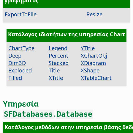
γραφήματος
ExportToFile
Resize
Κατάλογος ιδιοτήτων της υπηρεσίας Chart
ChartType
Legend
YTitle
Deep
Percent
XChartObj
Dim3D
Stacked
XDiagram
Exploded
Title
XShape
Filled
XTitle
XTableChart
Υπηρεσία
.
SFDatabases
Database
Κατάλογος μεθόδων στην υπηρεσία βάσης δε