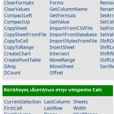
ClearFormats
Forms
Remov
ClearValues
GetColumnName
Renam
CompactLeft
GetFormula
SetAr
CompactUp
GetValue
SetCel
CopySheet
ImportFromCSVFile
SetFo
CopySheetFromFile
ImportFromDatabase
SetVa
CopyToCell
ImportStylesFromFile
Shift
CopyToRange
InsertSheet
ShiftL
CreateChart
Intersect
ShiftR
CreatePivotTable
MoveRange
ShiftU
DAvg
MoveSheet
SortR
DCount
Offset
Κατάλογος ιδιοτήτων στην υπηρεσία Calc
CurrentSelection
LastColumn
Sheets
FirstCell
LastRow
Width