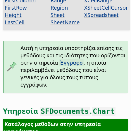
FirstColumn
Range
XCellRange
FirstRow
Region
XSheetCellCursor
Height
Sheet
XSpreadsheet
LastCell
SheetName
Αυτή η υπηρεσία υποστηρίζει επίσης τις
μεθόδους και τις ιδιότητες που ορίζονται
στην υπηρεσία
, η οποία
Έγγραφο
περιλαμβάνει μεθόδους που είναι
γενικές για όλους τους τύπους
εγγράφων.
Υπηρεσία
.
SFDocuments
Chart
Κατάλογος μεθόδων στην υπηρεσία