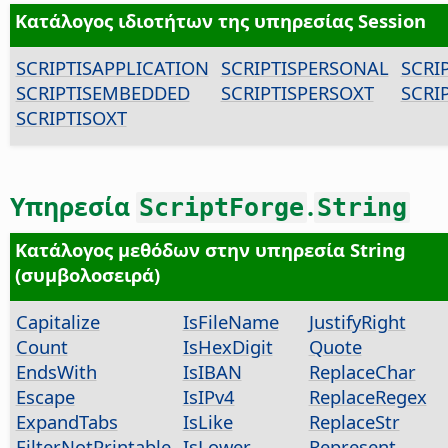
Κατάλογος ιδιοτήτων της υπηρεσίας Session
SCRIPTISAPPLICATION
SCRIPTISPERSONAL
SCRI
SCRIPTISEMBEDDED
SCRIPTISPERSOXT
SCRI
SCRIPTISOXT
Υπηρεσία
.
ScriptForge
String
Κατάλογος μεθόδων στην υπηρεσία String
(συμβολοσειρά)
Capitalize
IsFileName
JustifyRight
Count
IsHexDigit
Quote
EndsWith
IsIBAN
ReplaceChar
Escape
IsIPv4
ReplaceRegex
ExpandTabs
IsLike
ReplaceStr
FilterNotPrintable
IsLower
Represent