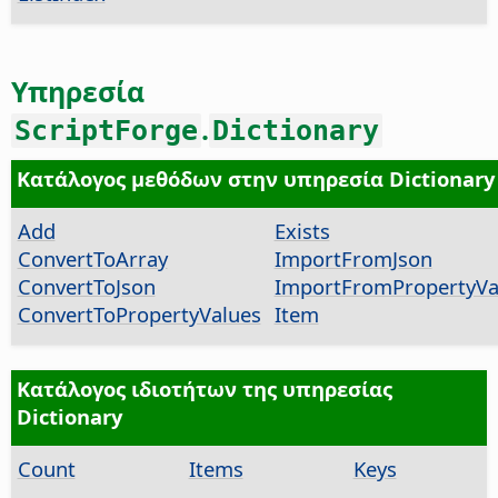
Υπηρεσία
.
ScriptForge
Dictionary
Κατάλογος μεθόδων στην υπηρεσία Dictionary
Add
Exists
ConvertToArray
ImportFromJson
ConvertToJson
ImportFromPropertyVa
ConvertToPropertyValues
Item
Κατάλογος ιδιοτήτων της υπηρεσίας
Dictionary
Count
Items
Keys