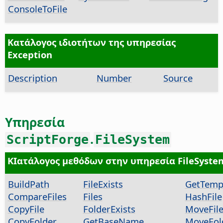
ConsoleToFile
Κατάλογος ιδιοτήτων της υπηρεσίας
Exception
Description
Number
Source
Υπηρεσία
.
ScriptForge
FileSystem
ΚΙατάλογος μεθόδων στην υπηρεσία FileSyste
BuildPath
FileExists
GetTem
CompareFiles
Files
HashFile
CopyFile
FolderExists
MoveFil
CopyFolder
GetBaseName
MoveFol