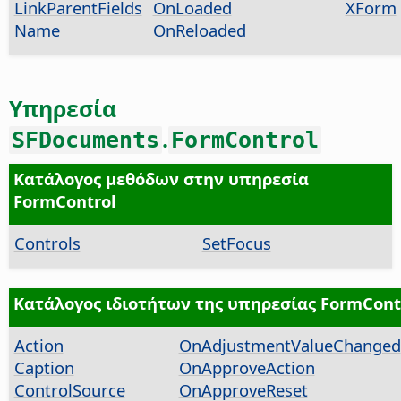
LinkParentFields
OnLoaded
XForm
Name
OnReloaded
Υπηρεσία
.
SFDocuments
FormControl
Κατάλογος μεθόδων στην υπηρεσία
FormControl
Controls
SetFocus
Κατάλογος ιδιοτήτων της υπηρεσίας FormCont
Action
OnAdjustmentValueChanged
Caption
OnApproveAction
ControlSource
OnApproveReset