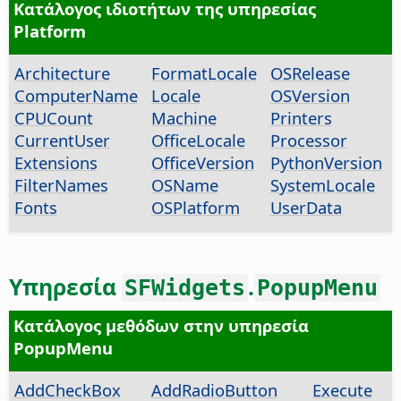
Κατάλογος ιδιοτήτων της υπηρεσίας
Platform
Architecture
FormatLocale
OSRelease
ComputerName
Locale
OSVersion
CPUCount
Machine
Printers
CurrentUser
OfficeLocale
Processor
Extensions
OfficeVersion
PythonVersion
FilterNames
OSName
SystemLocale
Fonts
OSPlatform
UserData
Υπηρεσία
.
SFWidgets
PopupMenu
Κατάλογος μεθόδων στην υπηρεσία
PopupMenu
AddCheckBox
AddRadioButton
Execute