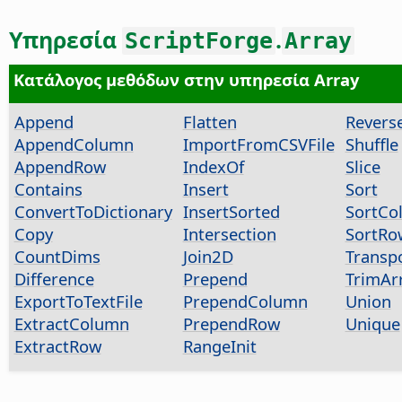
Υπηρεσία
.
ScriptForge
Array
Κατάλογος μεθόδων στην υπηρεσία Array
Append
Flatten
Revers
AppendColumn
ImportFromCSVFile
Shuffle
AppendRow
IndexOf
Slice
Contains
Insert
Sort
ConvertToDictionary
InsertSorted
SortCo
Copy
Intersection
SortRo
CountDims
Join2D
Transp
Difference
Prepend
TrimAr
ExportToTextFile
PrependColumn
Union
ExtractColumn
PrependRow
Unique
ExtractRow
RangeInit