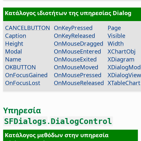
Κατάλογος ιδιοτήτων της υπηρεσίας Dialog
CANCELBUTTON
OnKeyPressed
Page
Caption
OnKeyReleased
Visible
Height
OnMouseDragged
Width
Modal
OnMouseEntered
XChartObj
Name
OnMouseExited
XDiagram
OKBUTTON
OnMouseMoved
XDialogMod
OnFocusGained
OnMousePressed
XDialogView
OnFocusLost
OnMouseReleased
XTableChart
Υπηρεσία
.
SFDialogs
DialogControl
Κατάλογος μεθόδων στην υπηρεσία