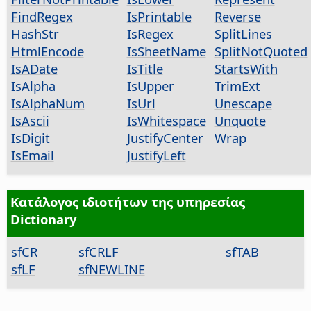
FindRegex
IsPrintable
Reverse
HashStr
IsRegex
SplitLines
HtmlEncode
IsSheetName
SplitNotQuoted
IsADate
IsTitle
StartsWith
IsAlpha
IsUpper
TrimExt
IsAlphaNum
IsUrl
Unescape
IsAscii
IsWhitespace
Unquote
IsDigit
JustifyCenter
Wrap
IsEmail
JustifyLeft
Κατάλογος ιδιοτήτων της υπηρεσίας
Dictionary
sfCR
sfCRLF
sfTAB
sfLF
sfNEWLINE