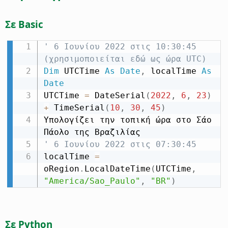
Σε Basic
' 6 Ιουνίου 2022 στις 10:30:45 
(χρησιμοποιείται εδώ ως ώρα UTC)
Dim
 UTCTime 
As
Date
,
 localTime 
As
Date
UTCTime 
=
 DateSerial
(
2022
,
6
,
23
)
+
 TimeSerial
(
10
,
30
,
45
)
Υπολογίζει την τοπική ώρα στο Σάο 
' 6 Ιουνίου 2022 στις 07:30:45
localTime 
=
oRegion
.
LocalDateTime
(
UTCTime
,
"America/Sao_Paulo"
,
"BR"
)
Σε Python