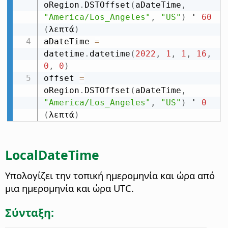
oRegion
.
DSTOffset
(
aDateTime
,
"America/Los_Angeles"
,
"US"
)
 ' 
60
(
λεπτά
)
aDateTime 
=
datetime
.
datetime
(
2022
,
1
,
1
,
16
,
0
,
0
)
offset 
=
oRegion
.
DSTOffset
(
aDateTime
,
"America/Los_Angeles"
,
"US"
)
 ' 
0
(
λεπτά
)
LocalDateTime
Υπολογίζει την τοπική ημερομηνία και ώρα από
μια ημερομηνία και ώρα UTC.
Σύνταξη: