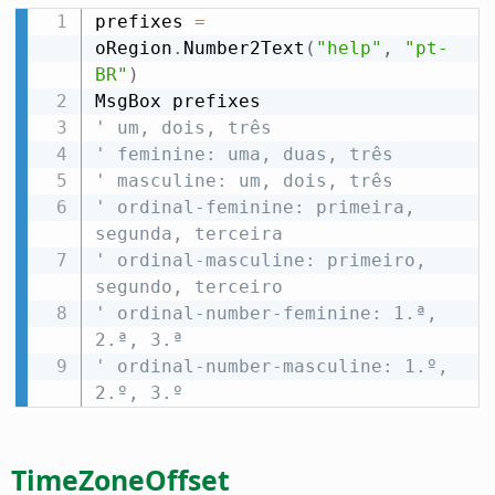
prefixes 
=
oRegion
.
Number2Text
(
"help"
,
"pt-
BR"
)
' um, dois, três
' feminine: uma, duas, três
' masculine: um, dois, três
' ordinal-feminine: primeira, 
segunda, terceira
' ordinal-masculine: primeiro, 
segundo, terceiro
' ordinal-number-feminine: 1.ª, 
2.ª, 3.ª
' ordinal-number-masculine: 1.º, 
2.º, 3.º
TimeZoneOffset