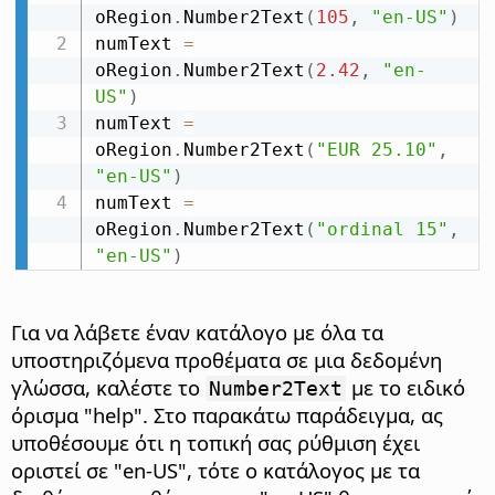
oRegion
.
Number2Text
(
105
,
"en-US"
)
numText 
=
oRegion
.
Number2Text
(
2.42
,
"en-
US"
)
numText 
=
oRegion
.
Number2Text
(
"EUR 25.10"
,
"en-US"
)
numText 
=
oRegion
.
Number2Text
(
"ordinal 15"
,
"en-US"
)
Για να λάβετε έναν κατάλογο με όλα τα
υποστηριζόμενα προθέματα σε μια δεδομένη
γλώσσα, καλέστε το
με το ειδικό
Number2Text
όρισμα "help". Στο παρακάτω παράδειγμα, ας
υποθέσουμε ότι η τοπική σας ρύθμιση έχει
οριστεί σε "en-US", τότε ο κατάλογος με τα