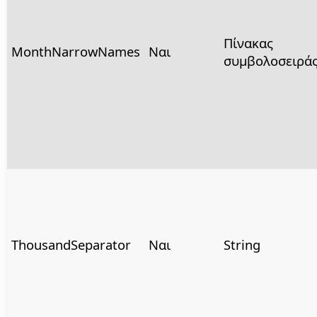
Πίνακας
MonthNarrowNames
Ναι
συμβολοσειρά
ThousandSeparator
Ναι
String