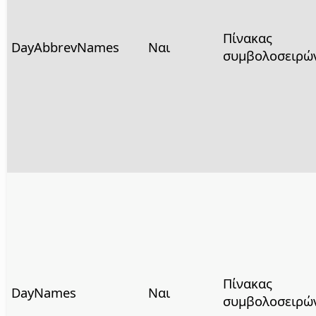
Πίνακας
DayAbbrevNames
Ναι
συμβολοσειρώ
Πίνακας
DayNames
Ναι
συμβολοσειρώ