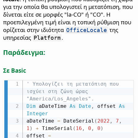
για την οποία θα υπολογιστεί η μετατόπιση, που
δίνεται είτε σε μορφές "la-CO" ή "CO". Η
προεπιλεγμένη τιμή είναι η τοπική ρύθμιση που
ορίζεται στην ιδιότητα
της
OfficeLocale
υπηρεσίας
.
Platform
Παράδειγμα:
Σε Basic
' Υπολογίζει τη μετατόπιση που 
ισχύει στη ζώνη ώρας 
"America/Los_Angeles".
Dim
 aDateTime 
As
Date
,
 offset 
As
Integer
aDateTime 
=
 DateSerial
(
2022
,
7
,
1
)
+
 TimeSerial
(
16
,
0
,
0
)
offset 
=