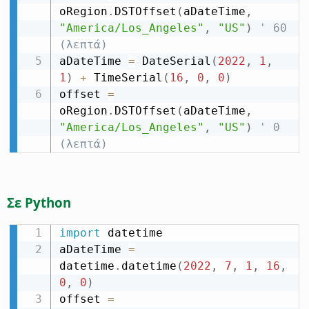
oRegion
.
DSTOffset
(
aDateTime
,
"America/Los_Angeles"
,
"US"
)
' 60 
(λεπτά)
aDateTime 
=
 DateSerial
(
2022
,
1
,
1
)
+
 TimeSerial
(
16
,
0
,
0
)
offset 
=
oRegion
.
DSTOffset
(
aDateTime
,
"America/Los_Angeles"
,
"US"
)
' 0 
(λεπτά)
Σε Python
import
 datetime

aDateTime 
=
datetime
.
datetime
(
2022
,
7
,
1
,
16
,
0
,
0
)
offset 
=