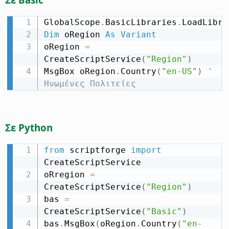
GlobalScope
.
BasicLibraries
.
LoadLibra
Dim
 oRegion 
As
Variant
oRegion 
=
CreateScriptService
(
"Region"
)
MsgBox oRegion
.
Country
(
"en-US"
)
' 
Ηνωμένες Πολιτείες
Σε Python
from
 scriptforge 
import
CreateScriptService

oRregion 
=
CreateScriptService
(
"Region"
)
bas 
=
CreateScriptService
(
"Basic"
)
bas
.
MsgBox
(
oRegion
.
Country
(
"en-