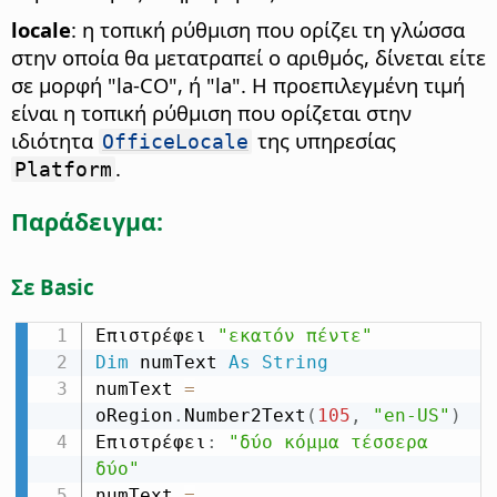
locale
: η τοπική ρύθμιση που ορίζει τη γλώσσα
στην οποία θα μετατραπεί ο αριθμός, δίνεται είτε
σε μορφή "la-CO", ή "la". Η προεπιλεγμένη τιμή
είναι η τοπική ρύθμιση που ορίζεται στην
ιδιότητα
της υπηρεσίας
OfficeLocale
.
Platform
Παράδειγμα:
Σε Basic
Επιστρέφει 
"εκατόν πέντε"
Dim
 numText 
As
String
numText 
=
oRegion
.
Number2Text
(
105
,
"en-US"
)
Επιστρέφει
:
"δύο κόμμα τέσσερα 
δύο"
numText 
=