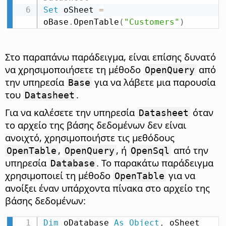
Set
 oSheet 
=
oBase
.
OpenTable
(
"Customers"
)
Στο παραπάνω παράδειγμα, είναι επίσης δυνατό
να χρησιμοποιήσετε τη μέθοδο
από
OpenQuery
την υπηρεσία
για να λάβετε μια παρουσία
Base
του
.
Datasheet
Για να καλέσετε την υπηρεσία
όταν
Datasheet
το αρχείο της βάσης δεδομένων δεν είναι
ανοιχτό, χρησιμοποιήστε τις μεθόδους
,
, ή
από την
OpenTable
OpenQuery
OpenSql
υπηρεσία
. Το παρακάτω παράδειγμα
Database
χρησιμοποιεί τη μέθοδο
για να
OpenTable
ανοίξει έναν υπάρχοντα πίνακα στο αρχείο της
βάσης δεδομένων:
Dim
 oDatabase 
As
Object
,
 oSheet 