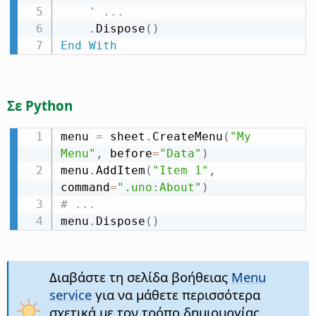
' ...
.
Dispose
(
)
End
With
Σε Python
menu 
=
 sheet
.
CreateMenu
(
"My 
Menu"
,
 before
=
"Data"
)
menu
.
AddItem
(
"Item 1"
,
command
=
".uno:About"
)
# ...
menu
.
Dispose
(
)
Διαβάστε τη σελίδα βοήθειας
Menu
service
για να μάθετε περισσότερα
σχετικά με τον τρόπο δημιουργίας