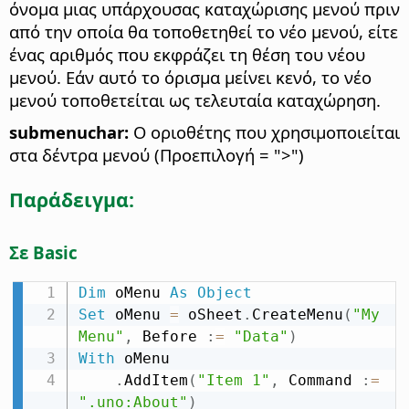
όνομα μιας υπάρχουσας καταχώρισης μενού πριν
από την οποία θα τοποθετηθεί το νέο μενού, είτε
ένας αριθμός που εκφράζει τη θέση του νέου
μενού. Εάν αυτό το όρισμα μείνει κενό, το νέο
μενού τοποθετείται ως τελευταία καταχώρηση.
submenuchar:
Ο οριοθέτης που χρησιμοποιείται
στα δέντρα μενού (Προεπιλογή = ">")
Παράδειγμα:
Σε Basic
Dim
 oMenu 
As
Object
Set
 oMenu 
=
 oSheet
.
CreateMenu
(
"My 
Menu"
,
 Before 
:
=
"Data"
)
With
 oMenu

.
AddItem
(
"Item 1"
,
 Command 
:
=
".uno:About"
)