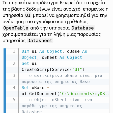
Το παρακάτω παράδειγμα θεωρεί ότι το αρχείο
της βάσης δεδομένων είναι ανοιχτό, επομένως η
υπηρεσία
μπορεί να χρησιμοποιηθεί για την
UI
ανάκτηση του εγγράφου και η μέθοδος
από την υπηρεσία
OpenTable
Database
χρησιμοποιείται για τη λήψη μιας παρουσίας
υπηρεσίας
.
Datasheet
Dim
 ui 
As
Object
,
 oBase 
As
Object
,
 oSheet 
As
Object
Set
 ui 
=
CreateScriptService
(
"UI"
)
' Το αντικείμενο oBase είναι μια 
παρουσία της υπηρεσίας Base
Set
 oBase 
=
ui
.
GetDocument
(
"C:\Documents\myDB.od
' Το Object oSheet είναι ένα 
παράδειγμα της υπηρεσίας 
Datasheet