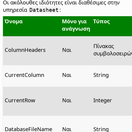
Οι ακόλουθες ιδιότητες είναι διαθέσιμες στην
υπηρεσία
:
Datasheet
Όνομα
Μόνο για
Τύπος
ανάγνωση
Πίνακας
ColumnHeaders
Ναι
συμβολοσειρώ
CurrentColumn
Ναι
String
CurrentRow
Ναι
Integer
DatabaseFileName
Ναι
String