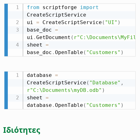
from
 scriptforge 
import
CreateScriptService

ui 
=
 CreateScriptService
(
"UI"
)
base_doc 
=
ui
.
GetDocument
(
r"C:\Documents\MyFile
sheet 
=
base_doc
.
OpenTable
(
"Customers"
)
database 
=
CreateScriptService
(
"Database"
,
r"C:\Documents\myDB.odb"
)
sheet 
=
database
.
OpenTable
(
"Customers"
)
Ιδιότητες