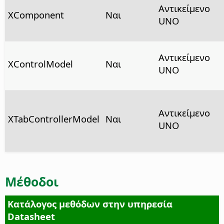
Αντικείμενο
XComponent
Ναι
UNO
Αντικείμενο
XControlModel
Ναι
UNO
Αντικείμενο
XTabControllerModel
Ναι
UNO
Μέθοδοι
Κατάλογος μεθόδων στην υπηρεσία
Datasheet