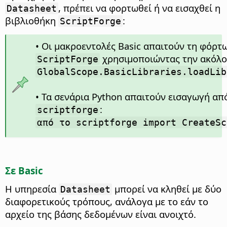
, πρέπει να φορτωθεί ή να εισαχθεί η
Datasheet
βιβλιοθήκη
:
ScriptForge
• Οι μακροεντολές Basic απαιτούν τη φόρτ
χρησιμοποιώντας την ακόλο
ScriptForge
GlobalScope.BasicLibraries.loadLib
• Τα σενάρια Python απαιτούν εισαγωγή απ
:
scriptforge
από το scriptforge import CreateSc
Σε Basic
Η υπηρεσία
μπορεί να κληθεί με δύο
Datasheet
διαφορετικούς τρόπους, ανάλογα με το εάν το
αρχείο της βάσης δεδομένων είναι ανοιχτό.