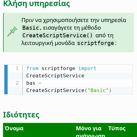
Κλήση υπηρεσίας
Πριν να χρησιμοποιήσετε την υπηρεσία
, εισαγάγετε τη μέθοδο
Basic
από τη
CreateScriptService()
λειτουργική μονάδα
:
scriptforge
from
 scriptforge 
import
CreateScriptService

bas 
=
CreateScriptService
(
"Basic"
)
Ιδιότητες
Όνομα
Μόνο για
Τύπος
ανάγνωση