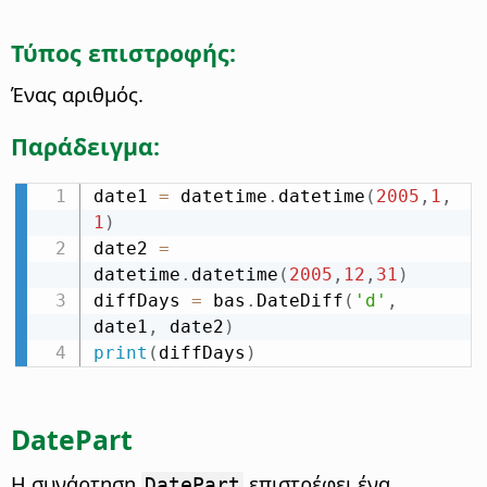
Τύπος επιστροφής:
Ένας αριθμός.
Παράδειγμα:
date1 
=
 datetime
.
datetime
(
2005
,
1
,
1
)
date2 
=
datetime
.
datetime
(
2005
,
12
,
31
)
diffDays 
=
 bas
.
DateDiff
(
'd'
,
date1
,
 date2
)
print
(
diffDays
)
DatePart
Η συνάρτηση
επιστρέφει ένα
DatePart