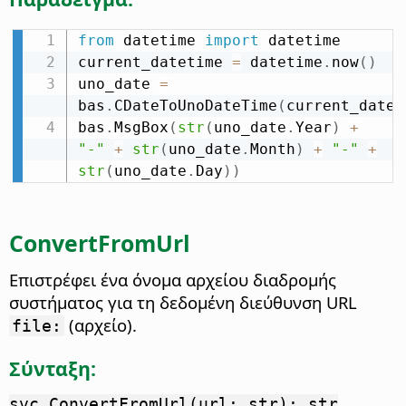
from
 datetime 
import
 datetime

current_datetime 
=
 datetime
.
now
(
)
uno_date 
=
bas
.
CDateToUnoDateTime
(
current_datet
bas
.
MsgBox
(
str
(
uno_date
.
Year
)
+
"-"
+
str
(
uno_date
.
Month
)
+
"-"
+
str
(
uno_date
.
Day
)
)
ConvertFromUrl
Επιστρέφει ένα όνομα αρχείου διαδρομής
συστήματος για τη δεδομένη διεύθυνση URL
(αρχείο).
file:
Σύνταξη:
svc.ConvertFromUrl(url: str): str