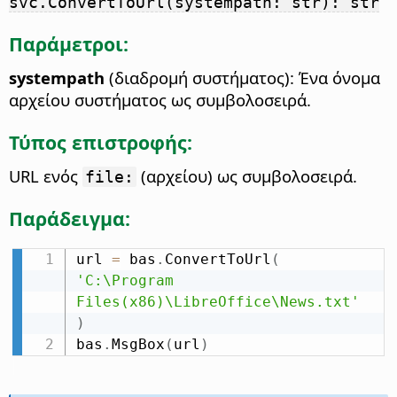
svc.ConvertToUrl(systempath: str): str
Παράμετροι:
systempath
(διαδρομή συστήματος): Ένα όνομα
αρχείου συστήματος ως συμβολοσειρά.
Τύπος επιστροφής:
URL ενός
(αρχείου) ως συμβολοσειρά.
file:
Παράδειγμα:
url 
=
 bas
.
ConvertToUrl
(
'C:\Program 
Files(x86)\LibreOffice\News.txt'
)
bas
.
MsgBox
(
url
)