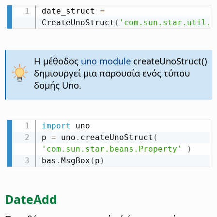
date_struct 
=
CreateUnoStruct
(
'com.sun.star.util.D
Η μέθοδος
uno module
createUnoStruct()
δημιουργεί μια παρουσία ενός τύπου
δομής Uno.
import
 uno

p 
=
 uno
.
createUnoStruct
(
'com.sun.star.beans.Property'
)
bas
.
MsgBox
(
p
)
DateAdd