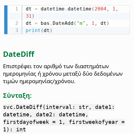
dt 
=
 datetime
.
datetime
(
2004
,
1
,
31
)
dt 
=
 bas
.
DateAdd
(
"m"
,
1
,
 dt
)
print
(
dt
)
DateDiff
Επιστρέφει τον αριθμό των διαστημάτων
ημερομηνίας ή χρόνου μεταξύ δύο δεδομένων
τιμών ημερομηνίας/χρόνου.
Σύνταξη:
svc.DateDiff(interval: str, date1:
datetime, date2: datetime,
firstdayofweek = 1, firstweekofyear =
1): int