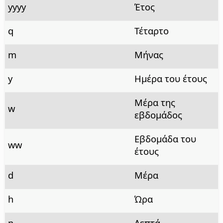
yyyy
Έτος
q
Τέταρτο
m
Μήνας
y
Ημέρα του έτους
Μέρα της
w
εβδομάδος
Εβδομάδα του
ww
έτους
d
Μέρα
h
Ώρα
n
Λεπτά