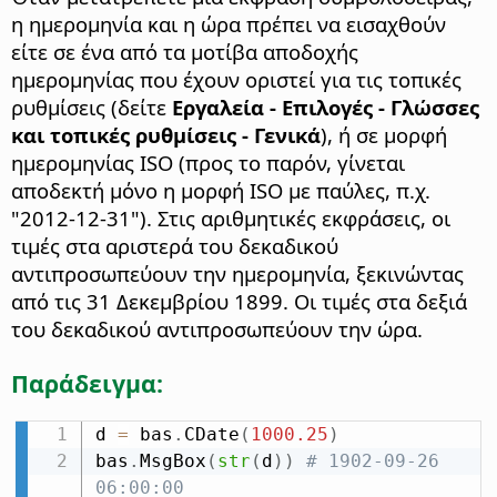
η ημερομηνία και η ώρα πρέπει να εισαχθούν
είτε σε ένα από τα μοτίβα αποδοχής
ημερομηνίας που έχουν οριστεί για τις τοπικές
ρυθμίσεις (δείτε
Εργαλεία - Επιλογές
- Γλώσσες
και τοπικές ρυθμίσεις - Γενικά
), ή σε μορφή
ημερομηνίας ISO (προς το παρόν, γίνεται
αποδεκτή μόνο η μορφή ISO με παύλες, π.χ.
"2012-12-31"). Στις αριθμητικές εκφράσεις, οι
τιμές στα αριστερά του δεκαδικού
αντιπροσωπεύουν την ημερομηνία, ξεκινώντας
από τις 31 Δεκεμβρίου 1899. Οι τιμές στα δεξιά
του δεκαδικού αντιπροσωπεύουν την ώρα.
Παράδειγμα:
d 
=
 bas
.
CDate
(
1000.25
)
bas
.
MsgBox
(
str
(
d
)
)
# 1902-09-26 
06:00:00