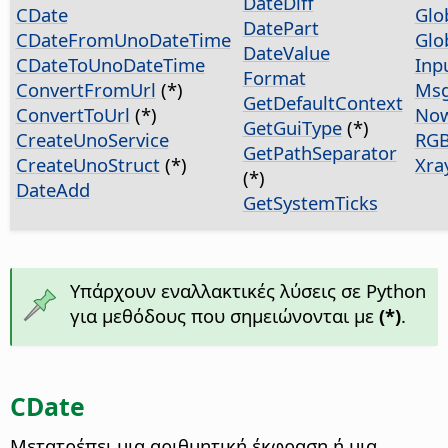
DateDiff
CDate
Glo
DatePart
CDateFromUnoDateTime
Glo
DateValue
CDateToUnoDateTime
Inp
Format
ConvertFromUrl
(*)
Ms
GetDefaultContext
ConvertToUrl
(*)
No
GetGuiType
(*)
CreateUnoService
RG
GetPathSeparator
CreateUnoStruct
(*)
Xra
(*)
DateAdd
GetSystemTicks
Υπάρχουν εναλλακτικές λύσεις σε Python
για μεθόδους που σημειώνονται με
(*)
.
CDate
Μετατρέπει μια αριθμητική έκφραση ή μια