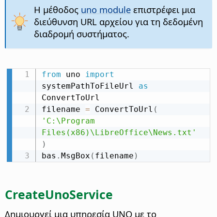
Η μέθοδος
uno module
επιστρέφει μια
διεύθυνση URL αρχείου για τη δεδομένη
διαδρομή συστήματος.
from
 uno 
import
systemPathToFileUrl 
as
ConvertToUrl

filename 
=
 ConvertToUrl
(
'C:\Program 
Files(x86)\LibreOffice\News.txt'
)
bas
.
MsgBox
(
filename
)
CreateUnoService
Δημιουργεί μια υπηρεσία UNO με το