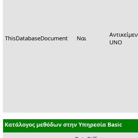
Αντικείμε
ThisDatabaseDocument
Ναι
UNO
Κατάλογος μεθόδων στην Υπηρεσία Basic