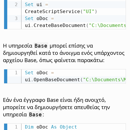
Set
 ui 
=
CreateScriptService
(
"UI"
)
Set
 oDoc 
=
ui
.
CreateBaseDocument
(
"C:\Documents\
Η υπηρεσία
μπορεί επίσης να
Base
δημιουργηθεί κατά το άνοιγμα ενός υπάρχοντος
αρχείου Base, όπως φαίνεται παρακάτω:
Set
 oDoc 
=
ui
.
OpenBaseDocument
(
"C:\Documents\My
Εάν ένα έγγραφο Base είναι ήδη ανοιχτό,
μπορείτε να δημιουργήσετε απευθείας την
υπηρεσία
:
Base
Dim
 oDoc 
As
Object