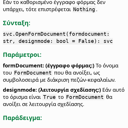
Εάν το καθορισμένο έγγραφο φόρμας δεν
υπάρχει, τότε επιστρέφεται
.
Nothing
Σύνταξη:
svc.OpenFormDocument(formdocument:
str, designmode: bool = False): svc
Παράμετροι:
formDocument: (έγγραφο φόρμας:)
Το όνομα
του
που θα ανοίξει, ως
FormDocument
συμβολοσειρά με διάκριση πεζών-κεφαλαίων.
designmode: (λειτουργία σχεδίασης:)
Εάν αυτό
το όρισμα είναι
το
θα
True
FormDocument
ανοίξει σε λειτουργία σχεδίασης.
Παράδειγμα: