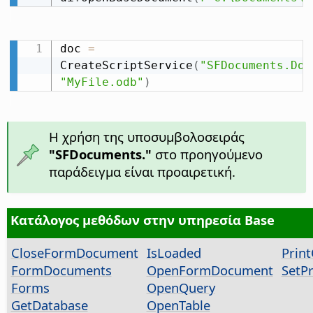
doc 
=
CreateScriptService
(
"SFDocuments.Doc
"MyFile.odb"
)
Η χρήση της υποσυμβολοσειράς
"SFDocuments."
στο προηγούμενο
παράδειγμα είναι προαιρετική.
Κατάλογος μεθόδων στην υπηρεσία Base
CloseFormDocument
IsLoaded
Prin
FormDocuments
OpenFormDocument
SetPr
Forms
OpenQuery
GetDatabase
OpenTable