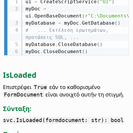
ui 
=
 CreateScriptService
(
"UI"
)
myDoc 
=
ui
.
OpenBaseDocument
(
r"C:\Documents\m
myDatabase 
=
 myDoc
.
GetDatabase
(
)
#   ... Εκτέλεση ερωτημάτων, 
προτάσεις SQL, ...
myDatabase
.
CloseDatabase
(
)
myDoc
.
CloseDocument
(
)
IsLoaded
Επιστρέφει
εάν το καθορισμένο
True
είναι ανοιχτό αυτήν τη στιγμή.
FormDocument
Σύνταξη:
svc.IsLoaded(formdocument: str): bool