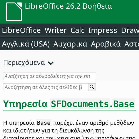
LibreOffice 26.2 Βοήθεια
LibreOffice
Writer
Calc
Impress
Dra
Αγγλικά (USA)
Αμχαρικά
Αραβικά
Αστ
Περιεχόμενα
Υπηρεσία
.
SFDocuments
Base
Η υπηρεσία
παρέχει έναν αριθμό μεθόδων
Base
και ιδιοτήτων για τη διευκόλυνση της
διαχείρισης και του χειρισμού των εγγράφων της