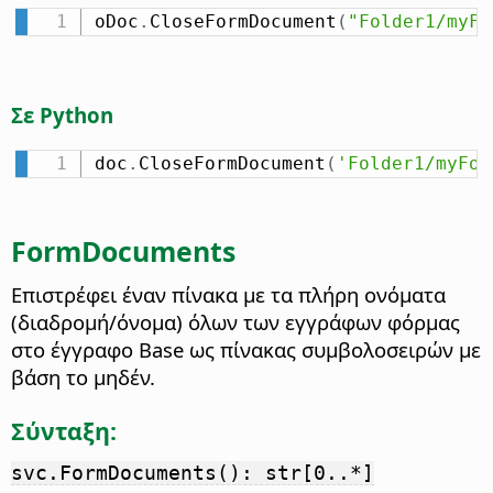
oDoc
.
CloseFormDocument
(
"Folder1/myFo
Σε Python
doc
.
CloseFormDocument
(
'Folder1/myFor
FormDocuments
Επιστρέφει έναν πίνακα με τα πλήρη ονόματα
(διαδρομή/όνομα) όλων των εγγράφων φόρμας
στο έγγραφο Base ως πίνακας συμβολοσειρών με
βάση το μηδέν.
Σύνταξη:
svc.FormDocuments(): str[0..*]