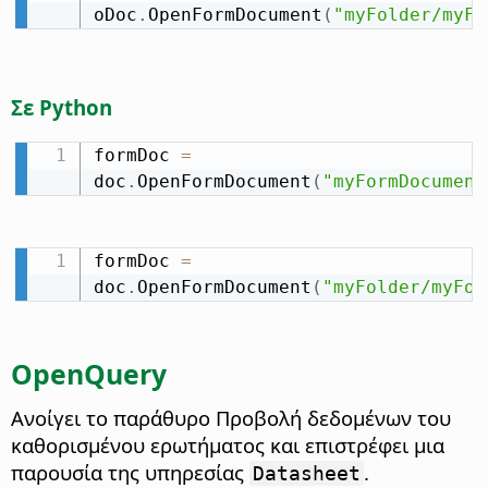
oDoc
.
OpenFormDocument
(
"myFolder/myFo
Σε Python
formDoc 
=
doc
.
OpenFormDocument
(
"myFormDocument
formDoc 
=
doc
.
OpenFormDocument
(
"myFolder/myFor
OpenQuery
Ανοίγει το παράθυρο Προβολή δεδομένων του
καθορισμένου ερωτήματος και επιστρέφει μια
παρουσία της υπηρεσίας
.
Datasheet