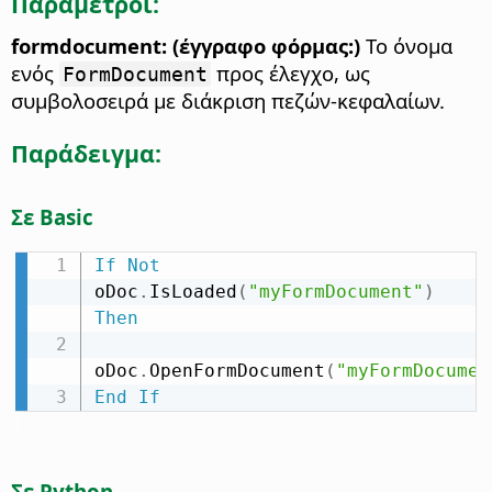
Παράμετροι:
formdocument: (έγγραφο φόρμας:)
Το όνομα
ενός
προς έλεγχο, ως
FormDocument
συμβολοσειρά με διάκριση πεζών-κεφαλαίων.
Παράδειγμα:
Σε Basic
If
Not
oDoc
.
IsLoaded
(
"myFormDocument"
)
Then
oDoc
.
OpenFormDocument
(
"myFormDocumen
End
If
Σε Python