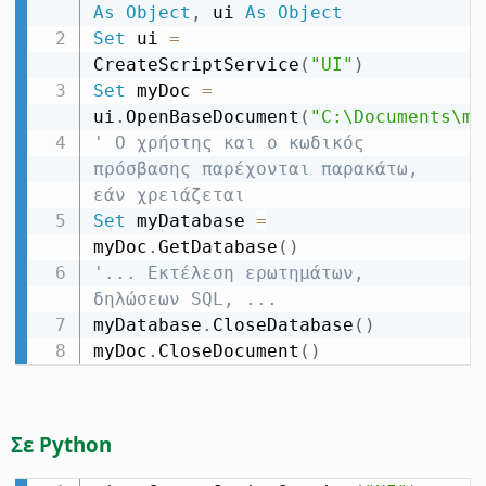
As
Object
,
 ui 
As
Object
Set
 ui 
=
CreateScriptService
(
"UI"
)
Set
 myDoc 
=
ui
.
OpenBaseDocument
(
"C:\Documents\my
' Ο χρήστης και ο κωδικός 
πρόσβασης παρέχονται παρακάτω, 
εάν χρειάζεται
Set
 myDatabase 
=
myDoc
.
GetDatabase
(
)
'... Εκτέλεση ερωτημάτων, 
δηλώσεων SQL, ...
myDatabase
.
CloseDatabase
(
)
myDoc
.
CloseDocument
(
)
Σε Python