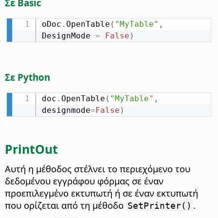
Σε Basic
oDoc
.
OpenTable
(
"MyTable"
,
DesignMode 
=
False
)
Σε Python
doc
.
OpenTable
(
"MyTable"
,
designmode
=
False
)
PrintOut
Αυτή η μέθοδος στέλνει το περιεχόμενο του
δεδομένου εγγράφου φόρμας σε έναν
προεπιλεγμένο εκτυπωτή ή σε έναν εκτυπωτή
που ορίζεται από τη μέθοδο
.
SetPrinter()