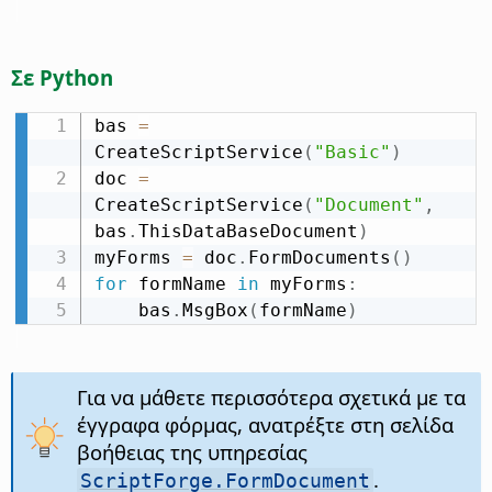
Σε Python
bas 
=
CreateScriptService
(
"Basic"
)
doc 
=
CreateScriptService
(
"Document"
,
bas
.
ThisDataBaseDocument
)
myForms 
=
 doc
.
FormDocuments
(
)
for
 formName 
in
 myForms
:
    bas
.
MsgBox
(
formName
)
Για να μάθετε περισσότερα σχετικά με τα
έγγραφα φόρμας, ανατρέξτε στη σελίδα
βοήθειας της υπηρεσίας
.
ScriptForge.FormDocument