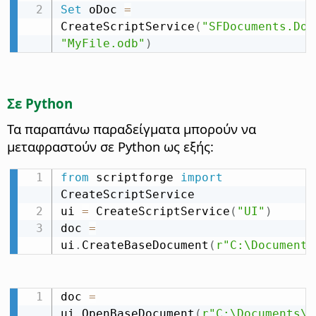
Set
 oDoc 
=
CreateScriptService
(
"SFDocuments.Doc
"MyFile.odb"
)
Σε Python
Τα παραπάνω παραδείγματα μπορούν να
μεταφραστούν σε Python ως εξής:
from
 scriptforge 
import
CreateScriptService

ui 
=
 CreateScriptService
(
"UI"
)
doc 
=
ui
.
CreateBaseDocument
(
r"C:\Documents
doc 
=
ui
.
OpenBaseDocument
(
r"C:\Documents\M