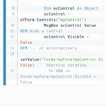
...
Dim
 ocControl 
As
Object
          ocControl 
=
ofForm
.
Controls
(
"myControl"
)
          MsgBox ocControl
.
REM
 Hide a control ...
          ocControl
.
Visible 
=
False
REM
 ... or alternatively ...
setValue
(
"Forms!myForm!myControl.Vis
False
)
'  Shortcut notation
' In VBA =>  
Forms!myForm!myControl.Visible = 
False