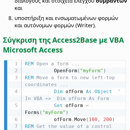
διαλόγους και στοιχεία ελέγχου
συμβάντων
και
υποστήριξη και ενσωματωμένων φορμών
και αυτόνομων φορμών (Writer).
Σύγκριση της Access2Base με VBA
Microsoft Access
REM
 Open a form ...
          OpenForm
(
"myForm"
)
REM
 Move a form to new left-top 
coordinates ...
Dim
 ofForm 
As
Object
' 
In VBA =>  Dim ofForm As Form
Set
 ofForm 
=
Forms
(
"myForm"
)
          ofForm
.
Move
(
100
,
200
)
REM
 Get the value of a control 