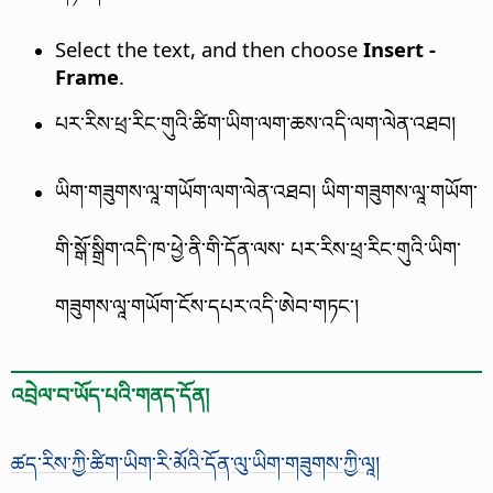
Select the text, and then choose
Insert -
Frame
.
པར་རིས་ཕྲ་རིང་གུའི་ཚིག་ཡིག་ལག་ཆས་འདི་ལག་ལེན་འཐབ།
ཡིག་གཟུགས་ལཱ་གཡོག་ལག་ལེན་འཐབ། ཡིག་གཟུགས་ལཱ་གཡོག་
གི་སྒོ་སྒྲིག་འདི་ཁ་ཕྱེ་ནི་གི་དོན་ལས་ པར་རིས་ཕྲ་རིང་གུའི་ཡིག་
གཟུགས་ལཱ་གཡོག་ངོས་དཔར་འདི་ཨེབ་གཏང་།
འབྲེལ་བ་ཡོད་པའི་གནད་དོན།
ཚད་རིས་ཀྱི་ཚིག་ཡིག་རི་མོའི་དོན་ལུ་ཡིག་གཟུགས་ཀྱི་ལཱ།