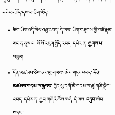
དཔེར་བརྗོད་དག་པ་ཅིག་ཡོད:
ཚིག་ཡིག་འདི་སེལ་འཐུ་འབད་ དེ་ལས་ ཡིག་གཟུགས་ཀྱི་བཟོ་རྣམ་
ཡང་ན་ནུས་པ་ སོ་སོ་འཇུག་སྤྱོད་འབད་ དཔེར་ན་
རྒྱགས་པ་
བཟུམ།
དོན་མཚམས་ཅིག་ནང་ལུ་གཡས་-ཨེབ་གཏང་འབད་
དོན་
མཚམས་གདམ་ཁ་རྐྱབས་
ཁྱོད་ལུ་དགོ་མི་གདམ་ཁ་ཚུ་གཞི་སྒྲིག་
འབད་ དཔེར་ན་ རྒྱབ་གཞིའི་ཚོས་གཞི་ དེ་ལས་
བཏུབ་
ཨེབ་
གཏང་།