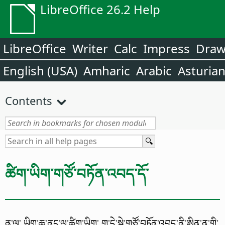
LibreOffice 26.2 Help
LibreOffice
Writer
Calc
Impress
Dra
English (USA)
Amharic
Arabic
Asturia
Contents
ཚིག་ཡིག་གཙོ་བཏོན་འབད་དོ་
ནཱ་ལུ་ ཡིག་ཆ་ནང་ལུ་ཚིག་ཡིག་ ག་དེ་སྦེ་གཙོ་བཏོན་འབད་ནི་ཨིན་ན་གི་