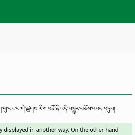
ག་གུ་དང་པ་གི་ཚུགས་ཡིག་བཟོ་ནི་འདི་བསྒྱུར་བཅོས་འབད་བཏུབ།
nly displayed in another way. On the other hand,