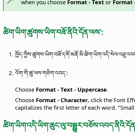
when you choose
Format - Text
or
Format 
ཚིག་ཡིག་ཚུགས་ཡིག་བཟོ་ནིའི་དོན་ལས་:
ཁྱོད་ཀྱིས་ཚུགས་ཡིག་བཟོ་དགོ་མནོ་མི་ཚིག་ཡིག་འདི་སེལ་འཐུ་འབ
འོག་གི་ཚུ་ལས་གཅིག་འབད་:
Choose
Format - Text - Uppercase
.
Choose
Format - Character
, click the Font Eff
capitalizes the first letter of each word. "Small 
ཚིག་ཡིག་འདི་ཡིག་ཆུང་ལུ་བསྒྱུར་བཅོས་འབད་ནིའི་དོ