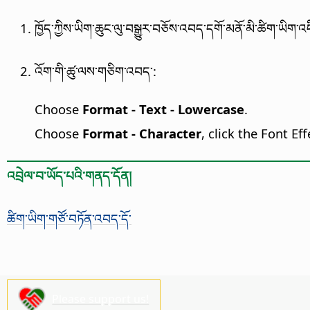
ཁྱོད་ཀྱིས་ཡིག་ཆུང་ལུ་བསྒྱུར་བཅོས་འབད་དགོ་མནོ་མི་ཚིག་ཡིག་འ
འོག་གི་ཚུ་ལས་གཅིག་འབད་:
Choose
Format - Text - Lowercase
.
Choose
Format - Character
, click the Font Ef
འབྲེལ་བ་ཡོད་པའི་གནད་དོན།
ཚིག་ཡིག་གཙོ་བཏོན་འབད་དོ་
Please support us!