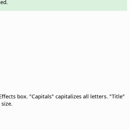
ged.
ffects box. "Capitals" capitalizes all letters. "Title"
 size.