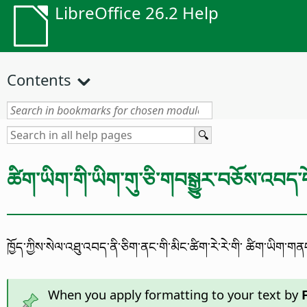
LibreOffice 26.2 Help
Contents
ཚིག་ཡིག་གི་ཡིག་གུ་ཅི་གབསྒྱུར་བཅོས་འབད་ད
ཁྱོད་ཀྱིས་སེལ་འཐུ་འབད་ནི་ཅིག་ནང་གི་མིང་ཚིག་རེ་རེ་གི་ ཚིག་ཡིག་
When you apply formatting to your text by