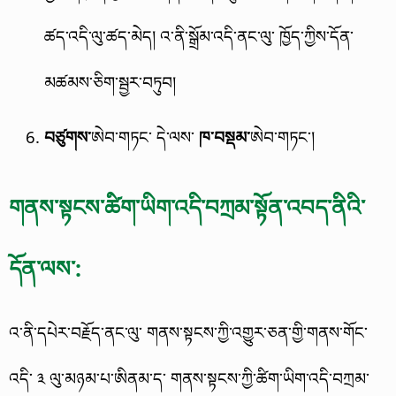
ཚད་འདི་ལུ་ཚད་མེད། འ་ནི་སྒྲོམ་འདི་ནང་ལུ་ ཁྱོད་ཀྱིས་དོན་
མཚམས་ཅིག་སྦྱར་བཏུབ།
བཙུགས་
ཨེབ་གཏང་ དེ་ལས་
ཁ་བསྡམ་
ཨེབ་གཏང་།
གནས་སྟངས་ཚིག་ཡིག་འདི་བཀྲམ་སྟོན་འབད་ནིའི་
དོན་ལས་:
འ་ནི་དཔེར་བརྗོད་ནང་ལུ་ གནས་སྟངས་ཀྱི་འགྱུར་ཅན་གྱི་གནས་གོང་
འདི་ ༣ ལུ་མཉམ་པ་ཨིནམ་ད་ གནས་སྟངས་ཀྱི་ཚིག་ཡིག་འདི་བཀྲམ་