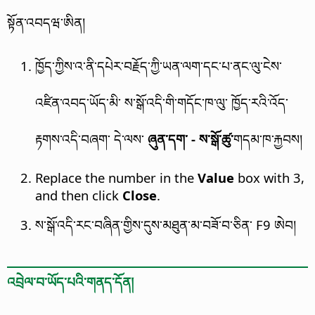
སྟོན་འབདཝ་ཨིན།
ཁྱོད་ཀྱིས་འ་ནི་དཔེར་བརྗོད་ཀྱི་ཡན་ལག་དང་པ་ནང་ལུ་ངེས་
འཛིན་འབད་ཡོད་མི་ ས་སྒོ་འདི་གི་གདོང་ཁ་ལུ་ ཁྱོད་རའི་འོད་
རྟགས་འདི་བཞག་ དེ་ལས་
ཞུན་དག་ - ས་སྒོ་ཚུ་
གདམ་ཁ་རྐྱབས།
Replace the number in the
Value
box with 3,
and then click
Close
.
ས་སྒོ་འདི་རང་བཞིན་གྱིས་དུས་མཐུན་མ་བཟོ་བ་ཅིན་ F9 ཨེབ།
འབྲེལ་བ་ཡོད་པའི་གནད་དོན།