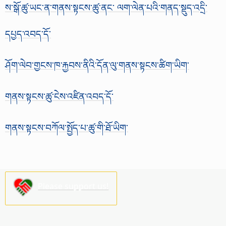
ས་སྒོ་ཚུ་ཡང་ན་གནས་སྟངས་ཚུ་ནང་ ལག་ལེན་པའི་གནད་སྡུད་འདྲི་
དཔྱད་འབད་དོ་
ཤོག་ལེབ་གྱངས་ཁ་རྐྱབས་ནིའི་དོན་ལུ་གནས་སྟངས་ཚིག་ཡིག་
གནས་སྟངས་ཚུ་ངེས་འཛིན་འབད་དོ་
གནས་སྟངས་བཀོལ་སྤྱོད་པ་ཚུ་གི་ཐོ་ཡིག་
Please support us!