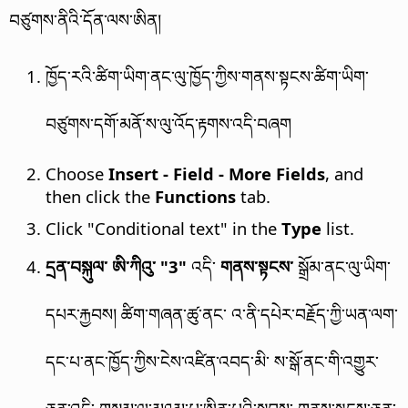
བཙུགས་ནིའི་དོན་ལས་ཨིན།
ཁྱོད་རའི་ཚིག་ཡིག་ནང་ལུ་ཁྱོད་ཀྱིས་གནས་སྟངས་ཚིག་ཡིག་
བཙུགས་དགོ་མནོ་ས་ལུ་འོད་རྟགས་འདི་བཞག
Choose
Insert - Field - More Fields
, and
then click the
Functions
tab.
Click "Conditional text" in the
Type
list.
དྲན་བསྐུལ་ ཨི་ཀིའུ་ "3"
འདི་
གནས་སྟངས་
སྒྲོམ་ནང་ལུ་ཡིག་
དཔར་རྐྱབས། ཚིག་གཞན་ཚུ་ནང་ འ་ནི་དཔེར་བརྗོད་ཀྱི་ཡན་ལག་
དང་པ་ནང་ཁྱོད་ཀྱིས་ངེས་འཛིན་འབད་མི་ ས་སྒོ་ནང་གི་འགྱུར་