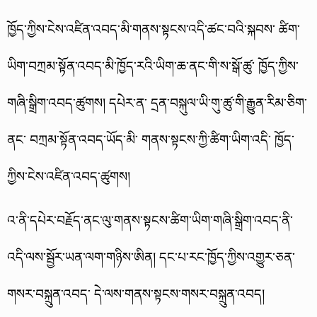
ཁྱོད་ཀྱིས་ངེས་འཛིན་འབད་མི་གནས་སྟངས་འདི་ཚང་བའི་སྐབས་ ཚིག་
ཡིག་བཀྲམ་སྟོན་འབད་མི་ཁྱོད་རའི་ཡིག་ཆ་ནང་གི་ས་སྒོ་ཚུ་ ཁྱོད་ཀྱིས་
གཞི་སྒྲིག་འབད་ཚུགས། དཔེར་ན་ དྲན་བསྐུལ་ཡི་གུ་ཚུ་གི་རྒྱུན་རིམ་ཅིག་
ནང་ བཀྲམ་སྟོན་འབད་ཡོད་མི་ གནས་སྟངས་ཀྱི་ཚིག་ཡིག་འདི་ ཁྱོད་
ཀྱིས་ངེས་འཛིན་འབད་ཚུགས།
འ་ནི་དཔེར་བརྗོད་ནང་ལུ་གནས་སྟངས་ཚིག་ཡིག་གཞི་སྒྲིག་འབད་ནི་
འདི་ལས་སྦྱོར་ཡན་ལག་གཉིས་ཨིན། དང་པ་རང་ཁྱོད་ཀྱིས་འགྱུར་ཅན་
གསར་བསྐྲུན་འབད་ དེ་ལས་གནས་སྟངས་གསར་བསྐྲུན་འབད།