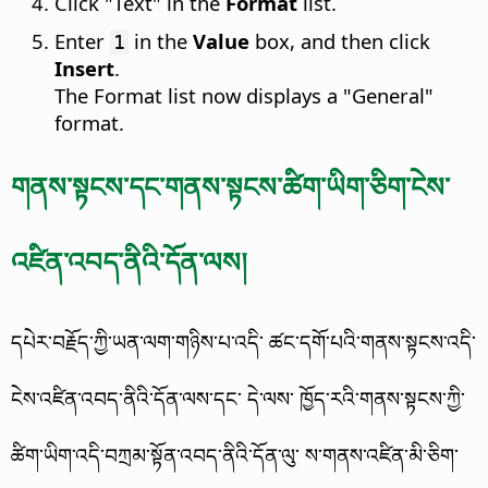
Click "Text" in the
Format
list.
Enter
in the
Value
box, and then click
1
Insert
.
The Format list now displays a "General"
format.
གནས་སྟངས་དང་གནས་སྟངས་ཚིག་ཡིག་ཅིག་ངེས་
འཛིན་འབད་ནིའི་དོན་ལས།
དཔེར་བརྗོད་ཀྱི་ཡན་ལག་གཉིས་པ་འདི་ ཚང་དགོ་པའི་གནས་སྟངས་འདི་
ངེས་འཛིན་འབད་ནིའི་དོན་ལས་དང་ དེ་ལས་ ཁྱོད་རའི་གནས་སྟངས་ཀྱི་
ཚིག་ཡིག་འདི་བཀྲམ་སྟོན་འབད་ནིའི་དོན་ལུ་ ས་གནས་འཛིན་མི་ཅིག་