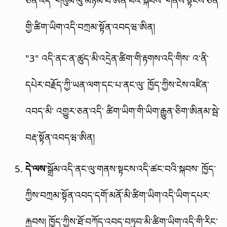
ཅན་འདི་ གསུམ་ལུ་མཉམ་པ་ཨིན་པའི་སྐབས་ གནས་སྟངས་ཅན་
གྱི་ཚིག་ཡིག་འདི་བཀྲམ་སྟོན་འབདཝ་ཨིན།
"3" འདི་ནང་ན་ཚུད་མི་འདྲེན་ཚིག་གི་རྟགས་འདི་གིས་ འ་ནི་
དཔེར་བརྗོད་ཀྱི་ཡན་ལག་དང་པ་ནང་ལུ་ ཁྱོད་ཀྱིས་ངེས་འཛིན་
འབད་མི་ འགྱུར་ཅན་འདི་ ཚིག་ཡིག་གི་ཡིག་རྒྱུན་ཅིག་ཨིནམ་སྦེ་
བརྡ་སྟོན་འབདཝ་ཨིན།
དེ་ལས་
སྒྲོམ་འདི་ནང་ལུ་གནས་སྟངས་འདི་ཚང་བའི་སྐབས་ ཁྱོད་
ཀྱིས་བཀྲམ་སྟོན་འབད་དགོ་མནོ་མི་ཚིག་ཡིག་འདི་ཡིག་དཔར་
རྐྱབས། ཁྱོད་ཀྱིས་ཐོ་བཀོད་འབད་བཏུབ་མི་ཚིག་ཡིག་འདི་གི་རིང་