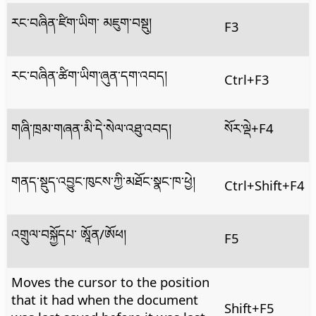
རང་བཞིན་ཛིག་ཡིག་ མཇུག་བསྡུ།
F3
རང་བཞིན་ཚིག་ཡིག་ཞུན་དག་འབད།
Ctrl
+F3
གཞི་ཁྲམ་གཞན་མི་དེ་སེལ་འཐུ་འབད།
སོར་ལྡེ+F4
གནད་སྡུད་འབྱུང་ཁུངས་ཀྱི་མཐོང་སྣང་ཁ་ཕྱེ།
Ctrl+Shift+F4
འགྲུལ་བསྐྱོདཔ་ ཨཱོན/ཨོཕ།
F5
Moves the cursor to the position
that it had when the document
Shift+F5