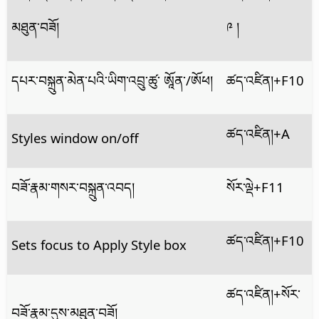
མཐུན་བཟོ།
༩ །
དཔར་བསྐྲུན་མེན་པའི་ཡིག་འབྲུ་ཚུ་ ཨཱོན་/ཨོཕ།
ཚད་འཛིན།
+F10
ཚད་འཛིན།
+A
Styles window on/off
བཟོ་རྣམ་གསར་བསྐྲུན་འབད།
སོར་ལྡེ+F11
ཚད་འཛིན།
+F10
Sets focus to Apply Style box
ཚད་འཛིན།
+སོར་
བཟོ་རྣམ་དུས་མཐུན་བཟོ།