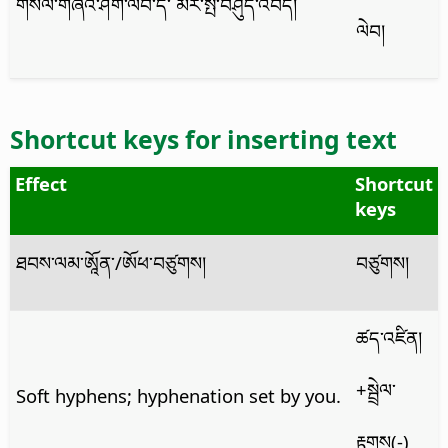
གསལ་གཞིའི་ཤོག་ལེབ་དེ་ མར་སྤོ་བཤུད་འབད།
ལེབ།
Shortcut keys for inserting text
Effect
Shortcut
keys
ཐབས་ལམ་ཨཱོན་/ཨོཕ་བཙུགས།
བཙུགས།
ཚད་འཛིན།
+སྦྲེལ་
Soft hyphens; hyphenation set by you.
རྟགས(-)