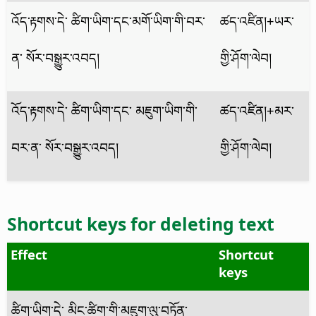
འོད་རྟགས་དེ་ ཚིག་ཡིག་དང་མགོ་ཡིག་གི་བར་
ཚད་འཛིན།
+ཡར་
ན་ སོར་བསྒྱུར་འབད།
གྱི་ཤོག་ལེབ།
འོད་རྟགས་དེ་ ཚིག་ཡིག་དང་ མཇུག་ཡིག་གི་
ཚད་འཛིན།
+མར་
བར་ན་ སོར་བསྒྱུར་འབད།
གྱི་ཤོག་ལེབ།
Shortcut keys for deleting text
Effect
Shortcut
keys
ཚིག་ཡིག་དེ་ མིང་ཚིག་གི་མཇུག་ལུ་བཏོན་