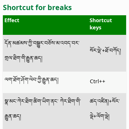
Shortcut for breaks
Effect
Shortcut
keys
དོན་མཚམས་ཀྱི་བསྒྱུར་བཅོས་མ་འབད་བར་
སོར་ལྡེ་+ཐོ་བཀོད།
གྲལ་ཐིག་གི་རྒྱུན་ཆད།
ལག་ཐོག་ཤོག་ལེབ་ཀྱི་རྒྱུན་ཆད།
Ctrl
++
སྣ་མང་ཀེར་ཐིག་ཚིག་ཡིག་ནང་ ཀེར་ཐིག་གི་
ཚད་འཛིན།
+སོར་
རྒྱུན་ཆད།
ལྡེ+ལོག་ལྡེ།