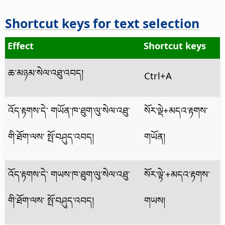
Shortcut keys for text selection
Effect
Shortcut keys
ཆ་མཉམ་སེལ་འཐུ་འབད།
Ctrl
+A
འོད་རྟགས་དེ་ གཡོན་ཁ་ཐུག་ལུ་སེལ་འཐུ་
སོར་ལྡེ+མདའ་རྟགས་
གི་ཐོག་ལས་ སྤོ་བཤུད་འབད།
གཡོན།
འོད་རྟགས་དེ་ གཡས་ཁ་ཐུག་ལུ་སེལ་འཐུ་
སོར་ལྟེ་+མདའ་རྟགས་
གི་ཐོག་ལས་ སྤོ་བཤུད་འབད།
གཡས།