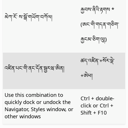
རྐྱབས་ནིའི་རྟགས *
མེཀ་རོ་ ས་སྒོ་གཡོག་བཀོལ།
(ཨང་གི་གདན་གཅིག་
རྐྱངམ་ཅིག་ལུ།)
ཚད་འཛིན་
+སོར་ལྡེ་
འཛིན་པང་གི་ནང་དོན་སྦྱརཝ་ཨིན།
+ཨེཕ།
Use this combination to
Ctrl
+ double-
quickly dock or undock the
click or
Ctrl
+
Navigator, Styles window, or
Shift + F10
other windows