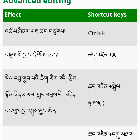
Advanced editing
Effect
Shortcut keys
འཚོལ་ཞིནམ་ལས་ཚབ་བཙུགས།
Ctrl
+H
བཇུག་གི་བྱ་བ་དེ་ལོག་འབད།
ཚད་འཛིན།
+A
སེལ་འཐུ་གྲུབ་པའི་ཚིག་ཡིག་འདི་ རྩིས་
ཚད་འཛིན།
+སྦྲེལ་
སྟོན་ཞིནམ་ལས་ གྲུབ་འབྲས་དེ་ འཛིན་
རྟགས(-)
པང་ལུ་འདྲ་བཤུས་རྐྱབ་ཨིན།
ཚད་འཛིན།
+དགུ་མཐའ་