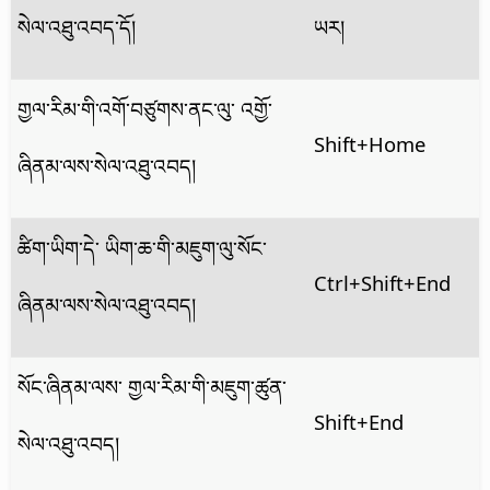
སེལ་འཐུ་འབད་དོ།
ཡར།
གྱལ་རིམ་གི་འགོ་བཙུགས་ནང་ལུ་ འགྱོ་
Shift+Home
ཞིནམ་ལས་སེལ་འཐུ་འབད།
ཚིག་ཡིག་དེ་ ཡིག་ཆ་གི་མཇུག་ལུ་སོང་
Ctrl+Shift+End
ཞིནམ་ལས་སེལ་འཐུ་འབད།
སོང་ཞིནམ་ལས་ གྱལ་རིམ་གི་མཇུག་ཚུན་
Shift+End
སེལ་འཐུ་འབད།