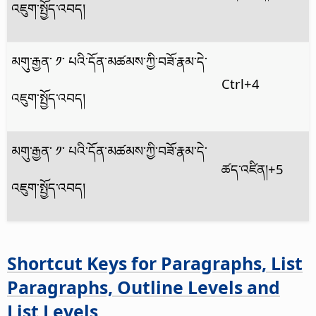
འཇུག་སྤྱོད་འབད།
མགུ་རྒྱན་ ༡་ པའི་དོན་མཚམས་ཀྱི་བཟོ་རྣམ་དེ་
Ctrl
+4
འཇུག་སྤྱོད་འབད།
མགུ་རྒྱན་ ༡་ པའི་དོན་མཚམས་ཀྱི་བཟོ་རྣམ་དེ་
ཚད་འཛིན།
+5
འཇུག་སྤྱོད་འབད།
Shortcut Keys for Paragraphs, List
Paragraphs, Outline Levels and
List Levels