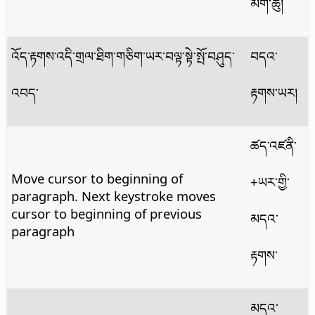
མིག་ཚུ།
འོད་རྟགས་འདི་གྲལ་ཐིག་གཅིག་ཡར་བལྟ་སྟེ་སྤོ་བཤུད་
བདའ་
འབད་
རྟགས་ཡར།
ཚད་འཛནི་
Move cursor to beginning of
+ཡར་གྱི་
paragraph. Next keystroke moves
cursor to beginning of previous
མདའ་
paragraph
རྟགས་
མདའ་