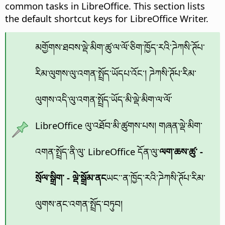
common tasks in LibreOffice. This section lists
the default shortcut keys for LibreOffice Writer.
མགྱོགས་ཐབས་ལྡེ་མིག་ཚུ་ལ་ལོ་ཅིག་ཁྱོད་རའི་ཌེཀསི་ཊོཔ་
རིམ་ལུགས་ལུ་འགན་སྤྲོད་ཡོདཔ་འོང་། ཌེཀསི་ཊོཔ་རིམ་
ལུགས་འདི་ལུ་འགན་སྤྲོད་ཡོད་མི་ལྡེ་མིག་ལ་ལོ་
LibreOffice ལུ་འཐོབ་མི་ཚུགས་པས། གཞན་ལྡེ་མིག་
འགན་སྤྲོད་ནི་ལུ་ LibreOffice དོན་ལུ་
ལག་ཆས་ཚུ་ -
སྲོལ་སྒྲིག་ - ལྡེ་སྒྲོམ་ནང
ཡང་་ན་ཁྱོད་རའི་ཌེཀསི་ཊོཔ་རིམ་
ལུགས་ནང་འགན་སྤྲོད་བཏུབ།