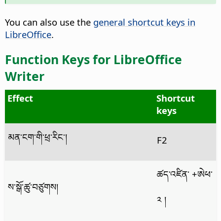
You can also use the
general shortcut keys in
LibreOffice
.
Function Keys for LibreOffice
Writer
Effect
Shortcut
keys
མན་ངག་གི་ཕྲ་རིང་།
F2
ཚད་འཛིན་
+ཨེཕ་
ས་སྒོ་ཚུ་བཙུགས།
༢ །