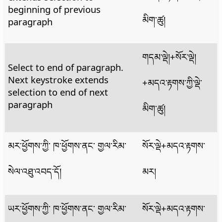
beginning of previous
མིག་ཚུ།
paragraph
གདམ་ལྡེ།
+སོར་ལྡེ།
Select to end of paragraph.
Next keystroke extends
+མདའ་རྟགས་ཀྱི་ལྡེ་
selection to end of next
paragraph
མིག་ཚུ།
མར་ཕྱོགས་ཀྱི་ ཁ་ཕྱོགས་ནང་ གྱལ་རིམ་
སོར་ལྡེ+མདའ་རྟགས་
སེལ་འཐུ་འབད་དོ།
མར།
ཡར་ཕྱོགས་ཀྱི་ ཁ་ཕྱོགས་ནང་ གྱལ་རིམ་
སོར་ལྡེ+མདའ་རྟགས་