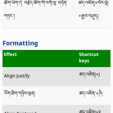
ཚིག་ཡིག་དེ་ བརྗོད་ཚིག་གི་འགོ་ལུ་ བཏོན་
ཚད་འཛིན།
+སོར་ལྡེ།
གཏང་།
+རྒྱབ་བཤུད།
Formatting
Effect
Shortcut
keys
ཚད་འཛིན།
+J
Align Justify
འོག་ཐིག་གཉིས་ལྡན།
ཚད་འཛིན་
+ཌི།
ཚད་འཛིན།
+E