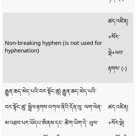
ཚད་འཛིན།
+སོར་
Non-breaking hyphen (is not used for
hyphenation)
ལྡེ+ཕབ་
རྟགས་ (-)
རྒྱུན་ཆད་མེད་པའི་བར་སྟོང་ཚུ། རྒྱུན་ཆད་མེད་པའི་
བར་སྟོང་ཚུ་ སྦྲེལ་རྟགས་བཀལ་ནིའི་དོན་ལུ་ ལག་ལེན་
ཚད་འཛིན།
མ་འཐབ་པར་ཡོདཔ་ཨིནམ་དང་ ཚིག་ཡིག་དེ་ ཡུལ་
+སོར་ལྡེ།