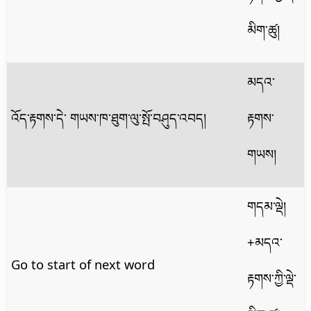
མིག་ཚུ།
མདའ་
འོད་རྟགས་དེ་ གཡས་ཁ་ཐུག་ལུ་སྤོ་བཤུད་འབད།
རྟགས་
གཡས།
གདམ་ལྡེ།
+མདའ་
Go to start of next word
རྟགས་ཀྱི་ལྡེ་