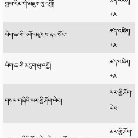
གྱལ་རིམ་གི་མཇུག་ལུ་འགྱོ།
+A
ཚད་འཛིན།
ཡིག་ཆ་གི་འགོ་བཙུགས་ནང་སོང་།
+A
ཚད་འཛིན།
ཡིག་ཆ་གི་མཇུག་ལུ་འགྱོ།
+A
ཡར་གྱི་ཤོག་
གསལ་གཞིའི་ཡར་གྱི་ཤོག་ལེབ།
ལེབ།
མར་གྱི་ཤོག་