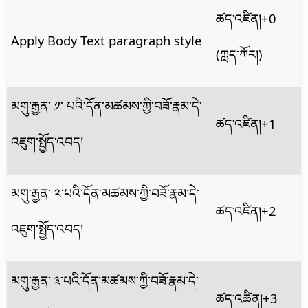
ཚད་འཛིན།
+0
Apply Body Text paragraph style
(ཀླད་ཀོར།)
མགུ་རྒྱན་ ༡་ པའི་དོན་མཚམས་ཀྱི་བཟོ་རྣམ་དེ་
ཚད་འཛིན།
+1
འཇུག་སྤྱོད་འབད།
མགུ་རྒྱན་ ༢་པའི་དོན་མཚམས་ཀྱི་བཟོ་རྣམ་དེ་
ཚད་འཛིན།
+2
འཇུག་སྤྱོད་འབད།
མགུ་རྒྱན་ ༣་པའི་དོན་མཚམས་ཀྱི་བཟོ་རྣམ་དེ་
ཚད་འཚིན།
+3