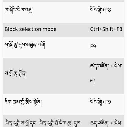
ཁ་སྐོང་སེལ་འཐུ།
སོར་ལྡེ་+F8
Block selection mode
Ctrl+Shift+F8
ས་སྒོ་ཚུ་དུས་མཐུན་བཟོ།
F9
ཚད་འཛིན་
+ཨེཕ་
ས་སྒོ་ཚུ་སྟོན།
༩ །
ཐིག་ཁྲམ་གྱི་རྩིས་སྟོན།
སོར་ལྡེ།+F9
ཨིན་པུཊི་ས་སྒོ་དང་ ཨིན་པུཊི་ཐོ་ཡིག་ཚུ་ དུས་
ཚད་འཛིན་
+ཨེཕ་