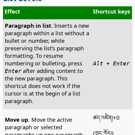
Effect
Shortcut keys
Paragraph in list
. Inserts a new
paragraph within a list without a
bullet or number, while
preserving the list’s paragraph
formatting. To resume
numbering or bulleting, press
Alt
+ Enter
after adding content to
Enter
the new paragraph. This
shortcut does not work if the
cursor is at the begin of a list
paragraph.
ཚད་འཛིན།
+0
Move up
. Move the active
paragraph or selected
(ཀླད་ཀོར།)
paragraphs up one paragraph.