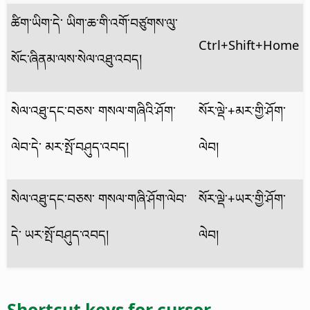
ཚིག་ཡིག་དེ་ ཡིག་ཆ་གི་འགོ་བཙུགས་ལུ་
Ctrl+Shift+Home
སོང་ཞིནམ་ལས་སེལ་འཐུ་འབད།
སེལ་འཐུ་དང་བཅས་ གསལ་གཞིའི་ཤོག་
སོར་ལྡེ་+མར་གྱི་ཤོག་
ལེབ་དེ་ མར་སྤོ་བཤུད་འབད།
ལེབ།
སེལ་འཐུ་དང་བཅས་ གསལ་གཞི་ཤོག་ལེབ་
སོར་ལྡེ་+ཡར་གྱི་ཤོག་
དེ་ ཡར་སྤོ་བཤུད་འབད།
ལེབ།
Shortcut keys for cursor