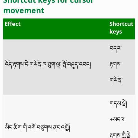
movement
Effect
Shortcut
keys
བདའ་
འོད་རྟགས་དེ་གཡོན་ཁ་ཐུག་ལུ་ ཧྤོ་བཤུད་འབད།
རྟགས་
གཡོན།
གདམ་ལྡེ།
+མདའ་
མིང་ཚིག་གི་འགོ་བཙུགས་ནང་འགྱོ།
རྟགས་ཀྱི་ལྡེ་