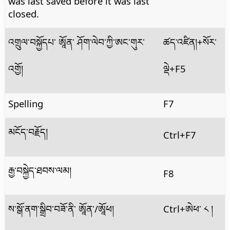
was last saved before it was last
closed.
འགྲུལ་བསྐྱོདཔ་ ཨཱོན་ ཤོག་ལེབ་ཀྱི་ཨང་གུར་
ཚད་འཛིན།
+སོར་
འགྱོ།
ལྡེ+F5
Spelling
F7
མངོད་བརྗོད།
Ctrl
+F7
རྒྱ་བསྐྱེད་ཐབས་ལམ།
F8
ས་སྒོ་ནག་སྒྲིབ་བཟོ་ནི་ ཨཱོན་/ཨཱོཕ།
Ctrl
+ཨེཕ་ ༨ །