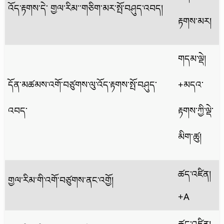
འོད་རྟགས་དེ་ གྱལ་རིམ་་གཅིག་མར་སྤོ་བཤུད་འབད།
རྟགས་མར།
གདམ་ལྡེ།
དོན་མཚམས་འགོ་བཙུགས་ལུ་འོད་རྟགས་སྤོ་བཤུད་
+མདའ་
འབད་
རྟགས་ཀྱི་ལྡེ་
མིག་ཚུ།
ཚད་འཛིན།
གྱལ་རིམ་གི་འགོ་བཙུགས་ནང་འགྱོ།
+A
ཚད་འཛིན།