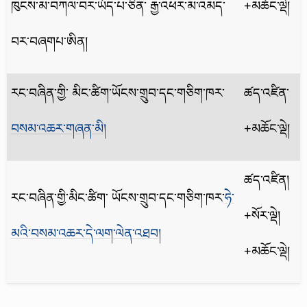
ཁུངས་མ་བཀལ་བར་ཡོད་པ་ཅིན་ རྒྱ་འཕར་མ་འམད་
+མཆོང་ལྡེ།
བར་བཞགཔ་ཨིན།
རང་བཞིན་གྱི་ མིང་ཚིག་ཡོངས་གྲུབ་དང་གཅིག་ཁར་
ཚད་འཛིན་
བསམ་འཆར་གཞན་མི།
+མཆོང་ལྡེ།
ཚད་འཛིན།
རང་བཞིན་གྱི་མིང་ཚིག་ ཡོངས་གྲུབ་དང་གཅིག་ཁར་
ཧེ་
+སོར་ལྡེ།
མའི་བསམ་འཆར་དེ་ལག་ལེན་འཐབ།
+མཆོང་ལྡེ།