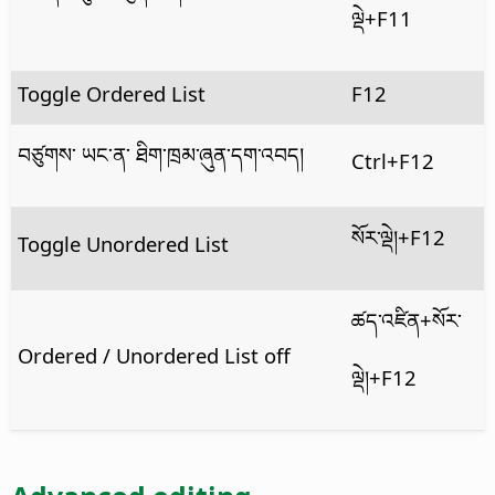
ལྡེ+F11
Toggle Ordered List
F12
བཙུགས་ ཡང་ན་ ཐིག་ཁྲམ་ཞུན་དག་འབད།
Ctrl
+F12
སོར་ལྡེ།+F12
Toggle Unordered List
ཚད་འཛིན
+སོར་
Ordered / Unordered List off
ལྡེ།+F12