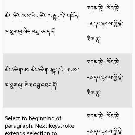
གདམ་ལྡེ།
+སོར་ལྡེ།
མིག་ཚིག་ལས་མིང་ཚིག་བརྒྱུད་དེ་ གཡོན་
+མདའ་རྟགས་ཀྱི་ལྡེ་
ཁ་ཐུག་ལུ་སེལ་འཐུ་འབད་དོ།
མིག་ཚུ།
གདམ་ལྡེ།
+སོར་ལྡེ།
མིང་ཚིག་ལས་མིང་ཚིག་བརྒྱུད་དེ་ གཡས་
+མདའ་རྟགས་ཀྱི་ལྡེ་
ཁ་ཐུག་ལུ་ སེལ་འཐུ་འབད་དོ།
མིག་ཚུ།
གདམ་ལྡེ།
+སོར་ལྡེ།
Select to beginning of
paragraph. Next keystroke
+མདའ་རྟགས་ཀྱི་ལྡེ་
extends selection to