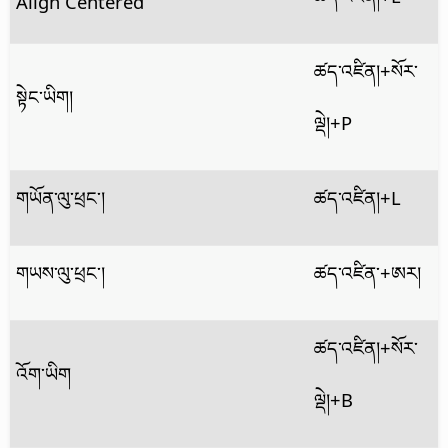
Align Centered
ཚད་འཛིན།
+སོར་
སྟེང་ཡིག།
ལྡེ།+P
གཡོན་ལུ་ཕྲང་།
ཚད་འཛིན།
+L
གཡས་ལུ་ཕྲང་།
ཚད་འཛིན་
+ཨར།
ཚད་འཛིན།
+སོར་
འོག་ཡིག
ལྡེ།+B