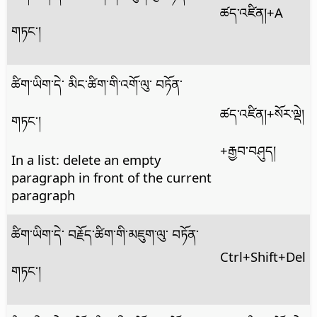
ཚད་འཛིན།
+A
གཏང་།
ཚིག་ཡིག་དེ་ མིང་ཚིག་གི་འགོ་ལུ་ བཏོན་
ཚད་འཛིན།
+སོར་ལྡེ།
གཏང་།
+རྒྱབ་བཤུད།
In a list: delete an empty
paragraph in front of the current
paragraph
ཚིག་ཡིག་དེ་ བརྗོད་ཚིག་གི་མཇུག་ལུ་ བཏོན་
Ctrl+Shift+Del
གཏང་།