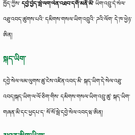
ཁྱོད་ཀྱིས་
དབྱེ་བྱེད་སྦེ་ལག་ལེན་འཐབ་དགོ་མནོ་མི་
ཡིག་འབྲུ་དེ་སེལ་
འཐུ་འབད་ཚུགས་པའི་ དམིགས་གསལ་ཡིག་འབྲུའི་ ཌའི་ལོག་ དེ་ཁ་ཕྱེཉ་
ཨིན།
སྐད་ཡིག་
དབྱེ་སེལ་ལམ་ལུགས་ཚུ་ངེས་འཛིན་འབད་མི་ སྐད་ཡིག་དེ་སེལ་འཐུ་
འབད།
སྐད་ཡིག་ལ་ལོ་ཅིག་གིས་ དམིགས་གསལ་ཡིག་འབྲུ་ཚུ་ སྐད་ཡིག་
གཞན་མི་དང་ཕྱདཔ་ད་ སོ་སོ་སྦེ་དབྱེ་སེལ་འབདཝ་ཨིན།