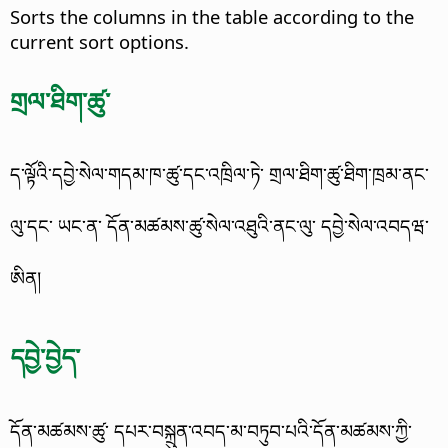
Sorts the columns in the table according to the
current sort options.
གྲལ་ཐིག་ཚུ་
ད་ལྟོའི་དབྱེ་སེལ་གདམ་ཁ་ཚུ་དང་འཁྲིལ་ཏེ་ གྲལ་ཐིག་ཚུ་ཐིག་ཁྲམ་ནང་
ལུ་དང་ ཡང་ན་ དོན་མཚམས་ཚུ་སེལ་འཐུའི་ནང་ལུ་ དབྱེ་སེལ་འབདཝ་
ཨིན།
དབྱེ་བྱེད་
དོན་མཚམས་ཚུ་ དཔར་བསྐྲུན་འབད་མ་བཏུབ་པའི་དོན་མཚམས་ཀྱི་