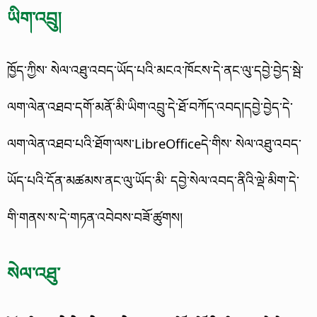
ཡིག་འབྲུ།
ཁྱོད་ཀྱིས་ སེལ་འཐུ་འབད་ཡོད་པའི་མངའ་ཁོངས་དེ་ནང་ལུ་དབྱེ་བྱེད་སྦེ་
ལག་ལེན་འཐབ་དགོ་མནོ་མི་ཡིག་འབྲུ་དེ་ཐོ་བཀོད་འབད།
དབྱེ་བྱེད་དེ་
ལག་ལེན་འཐབ་པའི་ཐོག་ལས་LibreOfficeདེ་གིས་ སེལ་འཐུ་འབད་
ཡོད་པའི་དོན་མཚམས་ནང་ལུ་ཡོད་མི་ དབྱེ་སེལ་འབད་ནིའི་ལྡེ་མིག་དེ་
གི་གནས་ས་དེ་གཏན་འབེབས་བཟོ་ཚུགས།
སེལ་འཐུ་