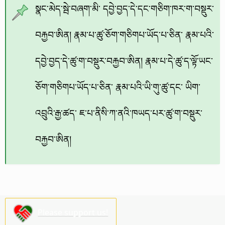
སྣང་མེད་སྦེ་བཞག་མི་ དབྱེ་བྱད་དེ་དང་གཅིག་ཁར་ག་བསྡུར་
བརྐྱབ་ཨིན། རྣམ་པ་ཚུ་ཅོག་གཅིགཔ་ཡོད་པ་ཅིན་ རྣམ་པའི་
དབྱེ་བྱད་དེ་ཚུ་ག་བསྡུར་བརྐྱབ་ཨིན། རྣམ་པ་དེ་ཚུ་ད་ལྟོ་ཡང་
ཅོག་གཅིགཔ་ཡོད་པ་ཅིན་ རྣམ་པའི་ཡི་གུ་ཚུ་དང་ ཡིག་
འབྲུའི་རྒྱ་ཚད་ ཇ་པ་ནིསི་ཀ་ནའི་ཁཡད་པར་ཚུ་ག་བསྡུར་
བརྐྱབ་ཨིན།
Please support us!