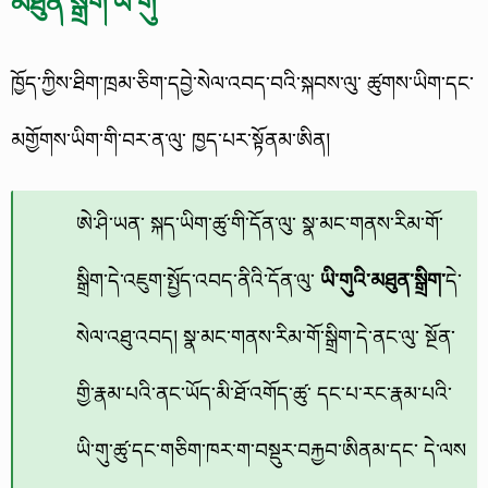
མཐུན་སྒྲིག་ཡི་གུ་
ཁྱོད་ཀྱིས་ཐིག་ཁྲམ་ཅིག་དབྱེ་སེལ་འབད་བའི་སྐབས་ལུ་ ཚུགས་ཡིག་དང་
མགྱོགས་ཡིག་གི་བར་ན་ལུ་ ཁྱད་པར་སྟོནམ་ཨིན།
ཨེ་ཤི་ཡན་ སྐད་ཡིག་ཚུ་གི་དོན་ལུ་ སྣ་མང་གནས་རིམ་གོ་
སྒྲིག་དེ་འཇུག་སྤྱོད་འབད་ནིའི་དོན་ལུ་
ཡི་གུའི་མཐུན་སྒྲིག་
དེ་
སེལ་འཐུ་འབད། སྣ་མང་གནས་རིམ་གོ་སྒྲིག་དེ་ནང་ལུ་ སྔོན་
གྱི་རྣམ་པའི་ནང་ཡོད་མི་ཐོ་འགོད་ཚུ་ དང་པ་རང་རྣམ་པའི་
ཡི་གུ་ཚུ་དང་གཅིག་ཁར་ག་བསྡུར་བརྐྱབ་ཨིནམ་དང་ དེ་ལས