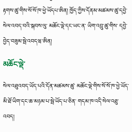
རྟགས་ཚུ་གིས་སོ་སོ་ཁ་ཕྱེ་ཡོདཔ་ཨིན། ཁྱོད་ཀྱིས་དོནམ་མཚམས་ཚུ་དབྱེ་
སེལ་འབད་བའི་སྐབས་ལུ་ མཆོང་ལྡེ་དང་ཡང་ན་ ཡིག་འབྲུ་ཚུ་གིས་ དབྱེ་
བྱེད་བཟུམ་སྦེ་འབདཝ་ཨིན།
མཆོང་ལྡེ་
སེལ་འཐུའབད་ཡོད་པའི་དོན་མཚམས་ཚུ་ མཆོང་ལྡེ་གིས་སོ་སོ་ཁ་ཕྱེ་ཡོད་
མི་ཐོ་ཡིག་དང་ཆ་མཉམ་པ་སྦེ་ཡོད་པ་ཅིན་ གདམ་ཁ་འདི་སེལ་འཐུ་
འབད།