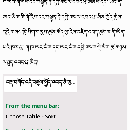
ཀ་ཁའི་གོ་རིམ་དང་བསྟུན་ཏེ་དབྱེ་གསལ་འབདཝ་ཨིནམ་དང་ ཡང་ན་
ཨང་ཡིག་གི་གོ་རིམ་དང་བསྟུན་ཏེ་དབྱེ་གསལ་འབདཝ་ཨིན།
ཁྱོད་ཀྱིས་
དབྱེ་གསལ་ལྡེ་མིག་གསུམ་ཚུན་ཚོད་ལུ་ངེས་འཛིན་འབད་ཚུགས་ནི་ཨིན་
པའི་ཁར་ལུ་ ཀ་ཁ་ཨང་ཡིག་དང་ཨང་ཡིག་དབྱེ་གསལ་ལྡེ་མིག་ཚུ་མཉམ་
མཐུད་འབདཝ་ཨིན།
བརྡ་བཀོད་འདི་འཛུལ་སྤྱོད་འབད་ནི་ལུ...
From the menu bar:
Choose
Table - Sort
.