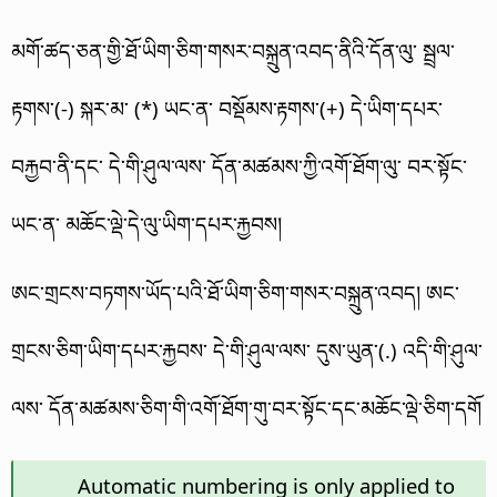
མགོ་ཚད་ཅན་གྱི་ཐོ་ཡིག་ཅིག་གསར་བསྐྲུན་འབད་ནིའི་དོན་ལུ་ སྦྲལ་
རྟགས་(-) སྐར་མ་ (*) ཡང་ན་ བསྡོམས་རྟགས་(+) དེ་ཡིག་དཔར་
བརྐྱབ་ནི་དང་ དེ་གི་ཤུལ་ལས་ དོན་མཚམས་ཀྱི་འགོ་ཐོག་ལུ་ བར་སྟོང་
ཡང་ན་ མཆོང་ལྡེ་དེ་ལུ་ཡིག་དཔར་རྐྱབས།
ཨང་གྲངས་བཏགས་ཡོད་པའི་ཐོ་ཡིག་ཅིག་གསར་བསྐྲུན་འབད། ཨང་
གྲངས་ཅིག་ཡིག་དཔར་རྐྱབས་ དེ་གི་ཤུལ་ལས་ དུས་ཡུན་(.) འདི་གི་ཤུལ་
ལས་ དོན་མཚམས་ཅིག་གི་འགོ་ཐོག་གུ་བར་སྟོང་དང་མཆོང་ལྡེ་ཅིག་དགོ
Automatic numbering is only applied to