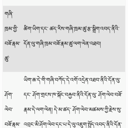
གཞི་
ཁྲམ་གྱི་
ཚིག་ཡིག་དང་ ཚད་རིས་གཞི་ཁྲམ་ཚུ་རྩ་སྒྲིག་འབད་ནིའི་
བཟོ་རྣམ་
དོན་ལུ་གཞི་ཁྲམ་བཟོ་རྣམ་ཚུ་ལག་ལེན་འཐབ།
ཚུ་
ཡིག་ཆ་དེ་གི་གཞི་བཀོད་དེ་འགོ་འདྲེན་འཐབ་ནིའི་དོན་ལུ་
ཤོག་
དང་ ཤོག་གྲངས་ཁ་སྐོང་བརྐྱབ་ནིའི་དོན་ལུ་ ཤོག་ལེབ་བཟོ་
ལེབ་
རྣམ་དེ་ལག་ལེན། དེ་མ་ཚད་ ཤོག་ལེབ་མཚམས་ཀྱི་རྗེས་སུ་
བཟོ་རྣམ་
འབྲང་མི་ཤོག་ལེབ་དང་པ་དེ་ལུ་འཇུག་སྤྱོད་འབད་ནིའི་དོན་