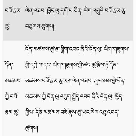
བཟོ་རྣམ་
ལེན་འཐབ། ཁྱོད་ལུ་དགོ་པ་ཅིན་ ཡིག་འབྲུའི་བཟོ་རྣམ་ཚུ་
ཚུ་
བཙུགས་ཚུགས།
དོན་མཚམས་ཚུ་རྩ་སྒྲིག་འབད་ནིའི་དོན་ལུ་ ཡིག་གཟུགས་
དོན་
ཀྱི་དབྱེ་བ་དང་ ཡིག་གཟུགས་ཀྱི་ཚད་ཚུ་རྩིས་ཏེ་དོན་
མཚམས་
མཚམས་བཟོ་རྣམ་ཚུ་ལག་ལེན་འཐབ། ཤུལ་མམ་གྱི་དོན་
ཀྱི་བཟོ་
མཚམས་ཀྱི་དོན་ལུ་འཇུག་སྤྱོད་འབད་ནིའི་དོན་ལུ་ ཁྱོད་
རྣམ་ཚུ་
ཀྱིས་ དོན་མཚམས་བཟོ་རྣམ་ཚུ་ཡང་སེལ་འཐུ་འབད་
ཚུགས།