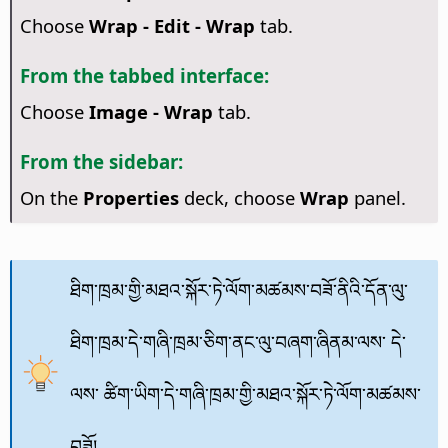
Choose
Wrap - Edit - Wrap
tab.
From the tabbed interface:
Choose
Image - Wrap
tab.
From the sidebar:
On the
Properties
deck, choose
Wrap
panel.
ཐིག་ཁྲམ་གྱི་མཐའ་སྐོར་ཏེ་ལོག་མཚམས་བཟོ་ནིའི་དོན་ལུ་
ཐིག་ཁྲམ་དེ་གཞི་ཁྲམ་ཅིག་ནང་ལུ་བཞག་ཞིནམ་ལས་ དེ་
ལས་ ཚིག་ཡིག་དེ་གཞི་ཁྲམ་གྱི་མཐའ་སྐོར་ཏེ་ལོག་མཚམས་
བཟོ།