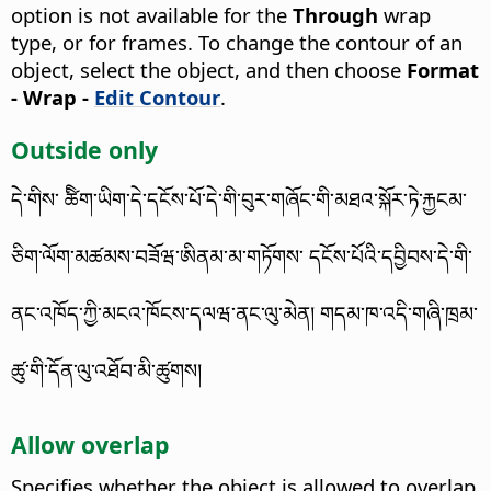
option is not available for the
Through
wrap
type, or for frames.
To change the contour of an
object, select the object, and then choose
Format
- Wrap -
Edit Contour
.
Outside only
དེ་གིས་ ཚིིག་ཡིག་དེ་དངོས་པོ་དེ་གི་བུར་གཞོང་གི་མཐའ་སྐོར་ཏེ་རྐྱངམ་
ཅིག་ལོག་མཚམས་བཟོཝ་ཨིནམ་མ་གཏོགས་ དངོས་པོའི་དབྱིབས་དེ་གི་
ནང་འཁོད་ཀྱི་མངའ་ཁོངས་དལཝ་ནང་ལུ་མེན།
གདམ་ཁ་འདི་གཞི་ཁྲམ་
ཚུ་གི་དོན་ལུ་འཐོབ་མི་ཚུགས།
Allow overlap
Specifies whether the object is allowed to overlap