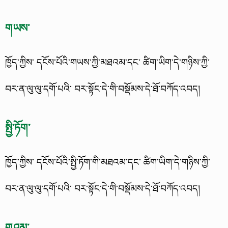
གཡས་
ཁྱོད་ཀྱིས་ དངོས་པོའི་གཡས་ཀྱི་མཐའམ་དང་ ཚིག་ཡིག་དེ་གཉིས་ཀྱི་
བར་ན་ལུ་ལུ་དགོ་པའི་ བར་སྟོང་དེ་གི་བསྡོམས་དེ་ཐོ་བཀོད་འབད།
སྤྱི་ཏོག་
ཁྱོད་ཀྱིས་ དངོས་པོའི་སྤྱི་ཏོག་གི་མཐའམ་དང་ ཚིག་ཡིག་དེ་གཉིས་ཀྱི་
བར་ན་ལུ་ལུ་དགོ་པའི་ བར་སྟོང་དེ་གི་བསྡོམས་དེ་ཐོ་བཀོད་འབད།
གཤམ་