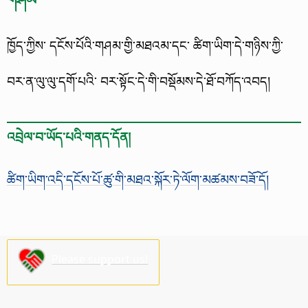
ཁྱོད་ཀྱིས་ དངོས་པོའི་གཤམ་གྱི་མཐའམ་དང་ ཚིག་ཡིག་དེ་གཉིས་ཀྱི་
བར་ན་ལུ་ལུ་དགོ་པའི་ བར་སྟོང་དེ་གི་བསྡོམས་དེ་ཐོ་བཀོད་འབད།
འབྲེལ་བ་ཡོད་པའི་གནད་དོན།
ཚིག་ཡིག་འདི་དངོས་པོ་ཚུ་གི་མཐའ་སྐོར་ཏེ་ལོག་མཚམས་བཟོ་དོ།
Please support us!