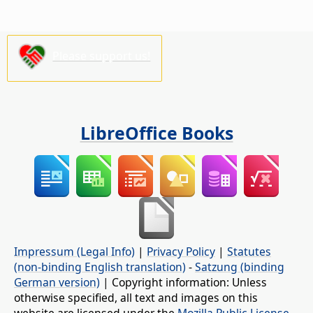
Please support us!
LibreOffice Books
Impressum (Legal Info)
|
Privacy Policy
|
Statutes
(non-binding English translation)
-
Satzung (binding
German version)
| Copyright information: Unless
otherwise specified, all text and images on this
website are licensed under the
Mozilla Public License