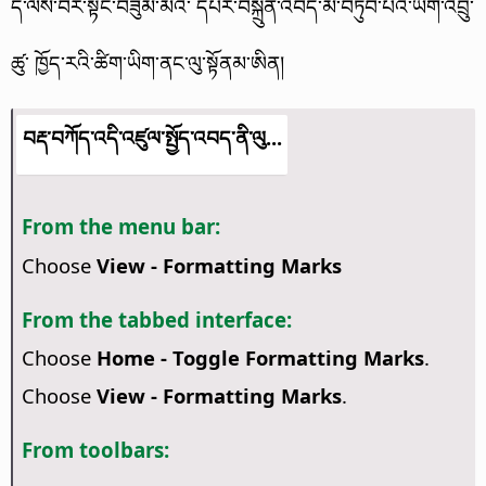
དེ་ལས་བར་སྟོང་བཟུམ་མའི་ དཔར་བསྐྲུན་འབད་མ་བཏུབ་པའི་ཡིག་འབྲུ་
ཚུ་ ཁྱོད་རའི་ཚིག་ཡིག་ནང་ལུ་སྟོནམ་ཨིན།
བརྡ་བཀོད་འདི་འཛུལ་སྤྱོད་འབད་ནི་ལུ...
From the menu bar:
Choose
View - Formatting Marks
From the tabbed interface:
Choose
Home - Toggle Formatting Marks
.
Choose
View - Formatting Marks
.
From toolbars: