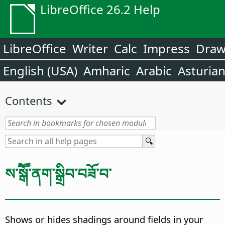
LibreOffice 26.2 Help
LibreOffice
Writer
Calc
Impress
Dra
English (USA)
Amharic
Arabic
Asturia
Contents
ས་སྒཽ་ནག་སྒྲིབ་བཟོ་བ་
Shows or hides shadings around fields in your