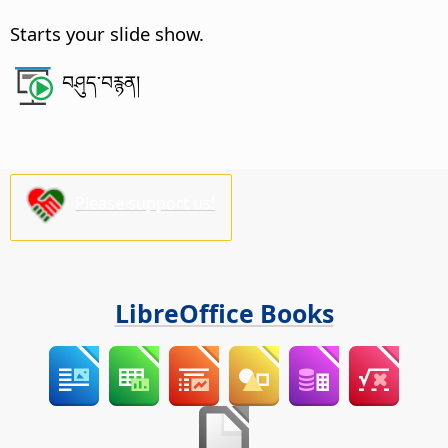
Starts your slide show.
བཤུད་བརྙན།
Please support us!
LibreOffice Books