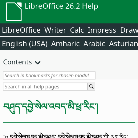
LibreOffice 26.2 Help
LibreOffice
Writer
Calc
Impress
Dra
English (USA)
Amharic
Arabic
Asturia
Contents
བཤུད་དབྱེ་སེལ་འབད་མི་ཕྲ་རིང་།
In
དབྱེ་སེལ་འབད་མི་བཤུད་
དབྱེ་སེལ་འབད་མི་བཤུད་ཀྱི་
ལག་རིང་