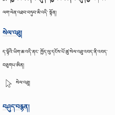
ལག་ལེན་འཐབ་བཏུབ་མི་འདི་ སྟོན།
སེལ་འཐུ།
ད་ལྟོའི་ཡིག་ཆ་འདི་ནང་ ཁྱོད་ལུ་དངོས་པོ་ཚུ་སེལ་འཐུ་འབད་ནི་འབད་
བཅུགཔ་ཨིན།
སེལ་འཐུ།
བཤུད་བརྙན།