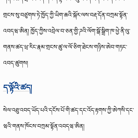
གྲངས་སུ་བཙུགས་ཏེ་ཁྱོད་ཀྱི་ཡིག་ཆའི་སྐོར་ལས་བརྡ་དོན་བཀྲམ་སྟོན་
འབདཝ་ཨིན། ཁྱོད་ཀྱིས་འབྲེལ་བ་ཅན་གྱི་ཌའི་ལོག་སྒོ་སྒྲིག་ཁ་ཕྱེ་ནི་ལུ་
གནས་ཚད་ཕྲ་རིང་རྣམ་གྲངས་ཚུ་ལ་ལོ་ཅིག་ཐེངས་གཉིས་ཨེབ་གཏང་
འབད་ཚུགས།
ད་ལྟོའི་ཚད།
སེལ་འཐུ་འབད་ཡོད་པའི་དངོས་པོ་གི་ཚད་དང་འོད་རྟགས་ཀྱི་ཨེཀསི་དང་
ཝའི་གནས་ཁོངས་བཀྲམ་སྟོན་འབདཝ་ཨིན།