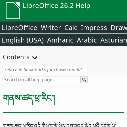
LibreOffice 26.2 Help
LibreOffice
Writer
Calc
Impress
Dra
English (USA)
Amharic
Arabic
Asturia
Contents
གནས་ཚད་ཕྲ་རིང་།
གནས་ཚད་ཕྲ་རིང་འདི་གིས་ད་ལྟོ་སེལ་འཐུ་འབད་ཡོད་པའི་དངོས་པོ་