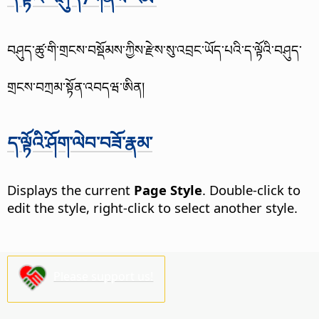
བཤུད་ཚུ་གི་གྲངས་བསྡོམས་ཀྱིས་རྫེས་སུ་འབྲང་ཡོད་པའི་ད་ལྟོའི་བཤུད་
གྲངས་བཀྲམ་སྟོན་འབདཝ་ཨིན།
ད་ལྟོའི་ཤོག་ལེབ་བཟོ་རྣམ་
Displays the current
Page Style
. Double-click to
edit the style, right-click to select another style.
Please support us!