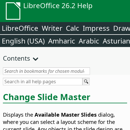
LibreOffice 26.2 Help
LibreOffice
Writer
Calc
Impress
Dra
English (USA)
Amharic
Arabic
Asturia
Contents
Change Slide Master
Displays the
Available Master Slides
dialog,
where you can select a layout scheme for the
current slide. Any objects in the slide design are