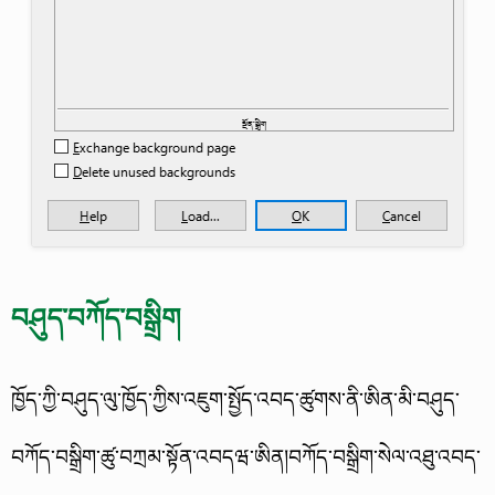
བཤུད་བཀོད་བསྒྲིག
ཁྱོད་ཀྱི་བཤུད་ལུ་ཁྱོད་ཀྱིས་འཇུག་སྤྱོད་འབད་ཚུགས་ནི་ཨིན་མི་བཤུད་
བཀོད་བསྒྲིག་ཚུ་བཀྲམ་སྟོན་འབདཝ་ཨིན།བཀོད་བསྒྲིག་སེལ་འཐུ་འབད་