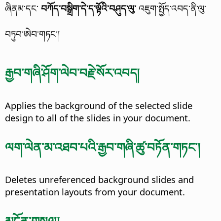
ཞིནམ་དང་
བཀོད་བསྒྲིག་དེ་ད་ལྟོའི་བཤུད་ལུ་
འཇུག་སྤྱོད་འབད་ནི་ལུ་
བཏུབ་ཨེབ་གཏང་།
རྒྱབ་གཞི་ཤོག་ལེབ་བརྗེ་སོར་འབད།
Applies the background of the selected slide
design to all of the slides in your document.
ལག་ལེན་མ་འཐབ་པའི་རྒྱབ་གཞི་ཚུ་བཏོན་གཏང་།
Deletes unreferenced background slides and
presentation layouts from your document.
མངོན་གསལ།