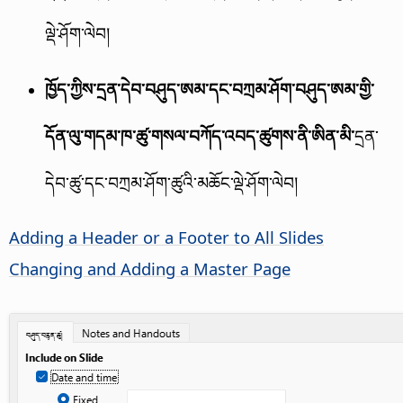
ལྡེ་ཤོག་ལེབ།
ཁྱོད་ཀྱིས་དྲན་དེབ་བཤུད་ཨམ་དང་བཀྲམ་ཤོག་བཤུད་ཨམ་གྱི་
དོན་ལུ་གདམ་ཁ་ཚུ་གསལ་བཀོད་འབད་ཚུགས་ནི་ཨིན་མི་
དྲན་
དེབ་ཚུ་དང་བཀྲམ་ཤོག་ཚུའི་མཆོང་ལྡེ་ཤོག་ལེབ།
Adding a Header or a Footer to All Slides
Changing and Adding a Master
Page