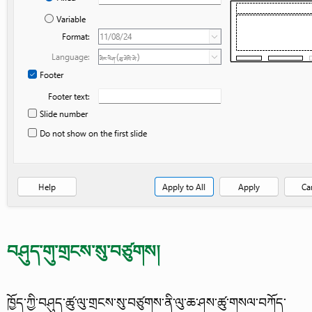
བཤུད་གུ་གྲངས་སུ་བཙུགས།
ཁྱོད་ཀྱི་བཤུད་ཚུ་ལུ་གྲངས་སུ་བཙུགས་ནི་ལུ་ཆ་ཤས་ཚུ་གསལ་བཀོད་