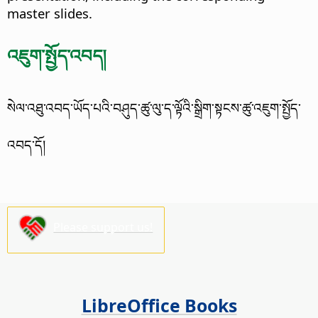
master slides.
འཇུག་སྤྱོད་འབད།
སེལ་འཐུ་འབད་ཡོད་པའི་བཤུད་ཚུ་ལུ་ད་ལྟོའི་སྒྲིག་སྟངས་ཚུ་འཇུག་སྤྱོད་
འབད་དོ།
Please support us!
LibreOffice Books