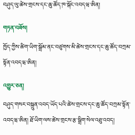
བཤུད་ལུ་ཚེས་གྲངས་དང་ཆུ་ཚོད་ཁ་སྐོང་འབདཝ་ཨིན།
གཏན་བཟོས།
ཁྱོད་ཀྱིས་ཚིག་ཡིག་སྒྲོམ་ནང་བཙུགས་མི་ཚེས་གྲངས་དང་ཆུ་ཚོད་བཀྲམ་
སྟོན་འབདཝ་ཨིན།
འགྱུར་ཅན།
བཤུད་གསར་བསྐྲུན་འབད་ཡོད་པའི་ཚེས་གྲངས་དང་ཆུ་ཚོད་བཀྲམ་སྟོན་
འབདཝ་ཨིན། ཐོ་ཡིག་ལས་ཚེས་གྲངས་རྩ་སྒྲིག་སེལ་འཐུ་འབད།