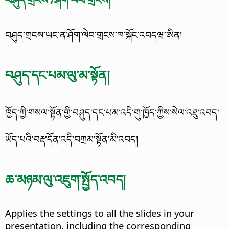
བཤུད་གྲངས་ཡང་ན་ཤོག་ལེབ་གྲངས་ཁ་སྐོང་འབདཝ་ཨིན།
བཤུད་དང་པམ་ལུ་མ་སྟོན།
ཁྱོད་ཀྱི་གསལ་སྟོན་གྱི་བཤུད་དང་པམ་འདི་གུ་ཁྱོད་ཀྱིས་སེལ་འཐུ་འབད་
ཡོད་པའི་བརྡ་དོན་འདི་བཀྲམ་སྟོན་མི་འབད།
ཆ་མཉམ་ལུ་འཇུག་སྤྱོད་འབད།
Applies the settings to all the slides in your
presentation, including the corresponding