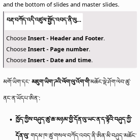
and the bottom of slides and master slides.
བརྡ་བཀོད་འདི་འཛུལ་སྤྱོད་འབད་ནི་ལུ...
Choose
Insert - Header and Footer
.
Choose
Insert - Page number
.
Choose
Insert - Date and time
.
མགོ་ཡིག་དང་
མཇུག་ཡིག་ཌའི་ལོག་ལུ་འོག་གི་
མཆོང་ལྡེ་ཤོག་ལེབ་ཚུ་
ནང་ན་ཡོདཔ་ཨིན་:
ཁྱོད་ཀྱིས་བཤུད་ཚུ་ཆ་མཉམ་གྱི་དོན་ལུ་ཡང་ན་ད་ལྟོའི་བཤུད་ཀྱི་
དོན་ལུ་
གདམ་ཁ་ཚུ་གསལ་བཀོད་འབད་ནི་ཨིན་མི་བཤུད་མཆོང་