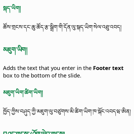
སྐད་ཡིག།
ཚོས་གྲངས་དང་ཆུ་ཚོད་རྩ་སྒྲིག་གི་དོན་ལུ་སྐད་ཡིག་སེལ་འཐུ་འབད།
མཇུག་ཡིག།
Adds the text that you enter in the
Footer text
box to the bottom of the slide.
མཇུག་ཡིག་ཚིག་ཡིག།
ཁྱོད་ཀྱིས་བཤུད་ཀྱི་མཇུག་ལུ་བཙུགས་མི་ཚིག་ཡིག་ཁ་སྐོང་འབདཝ་ཨིན།
བཤུད་གྲངས་/ཤོག་ལེབ་གྲངས།