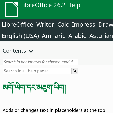
LibreOffice 26.2 Help
LibreOffice
Writer
Calc
Impress
Dra
English (USA)
Amharic
Arabic
Asturia
Contents
མགོ་ཡིག་དང་མཇུག་ཡིག།
Adds or changes text in placeholders at the top