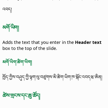
འབད།
མགོ་ཡིག།
Adds the text that you enter in the
Header text
box to the top of the slide.
མགོ་ཡིག་ཚིག་ཡིག།
ཁྱོད་ཀྱིས་བཤུད་ཀྱི་ལྟག་ལུ་བཙུགས་མི་ཚིག་ཡིག་ཁ་སྐོང་འབདཝ་ཨིན།
ཚེས་གྲངས་དང་ཆུ་ཚོད།