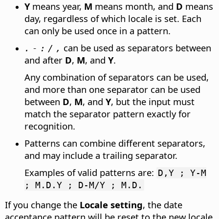
Y
means year,
M
means month, and
D
means
day, regardless of which locale is set. Each
can only be used once in a pattern.
can be used as separators between
.
-
:
/
,
and after
D
,
M
, and
Y
.
Any combination of separators can be used,
and more than one separator can be used
between
D
,
M
, and
Y
, but the input must
match the separator pattern exactly for
recognition.
Patterns can combine different separators,
and may include a trailing separator.
Examples of valid patterns are:
D,Y ; Y-M
; M.D.Y ; D-M/Y ; M.D.
If you change the
Locale setting
, the date
acceptance pattern will be reset to the new locale