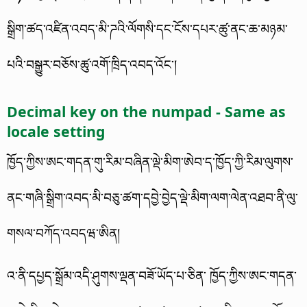
སྒྲིག་ཚད་འཛིན་འབད་མི་ཌའི་ལོགསི་དང་ངོས་དཔར་ཚུ་ནང་ཆ་མཉམ་
པའི་བསྒྱུར་བཅོས་ཚུ་འགོ་ཁྲིད་འབད་འོང་།
Decimal key on the numpad - Same as
locale setting
ཁྱོད་ཀྱིས་ཨང་གདན་གུ་རིམ་བཞིན་ལྡེ་མིག་ཨེབ་ད་ཁྱོད་ཀྱི་རིམ་ལུགས་
ནང་གཞི་སྒྲིག་འབད་མི་བཅུ་ཚག་དབྱེ་བྱེད་ལྡེ་མིག་ལག་ལེན་འཐབ་ནི་ལུ་
གསལ་བཀོད་འབདཝ་ཨིན།
འ་ནི་དཔྱད་སྒྲོམ་འདི་ཤུགས་ལྡན་བཟོ་ཡོད་པ་ཅིན་ ཁྱོད་ཀྱིས་ཨང་གདན་