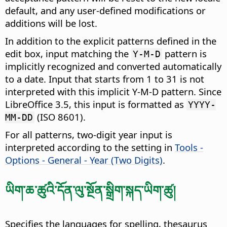
default, and any user-defined modifications or
additions will be lost.
In addition to the explicit patterns defined in the
edit box, input matching the
pattern is
Y-M-D
implicitly recognized and converted automatically
to a date. Input that starts from 1 to 31 is not
interpreted with this implicit Y-M-D pattern. Since
LibreOffice 3.5, this input is formatted as
YYYY-
(ISO 8601).
MM-DD
For all patterns, two-digit year input is
interpreted according to the setting in
Tools -
Options - General - Year (Two Digits)
.
ཡིག་ཆ་ཚུའི་དོན་ལུ་སྔོན་སྒྲིག་སྐད་ཡིག་ཚུ།
Specifies the languages for spelling, thesaurus