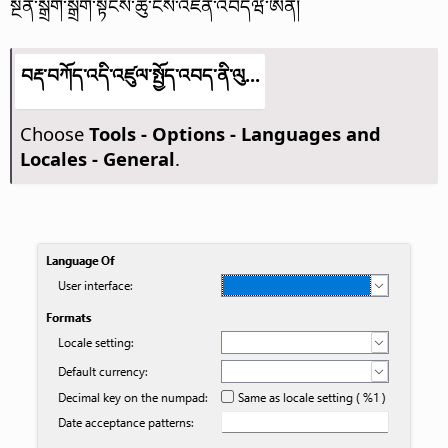
སྔོན་སྒྲིག་སྒྲིག་སྟངས་ཚུ་ངེས་འཛིན་འབདཝ་ཨིན།
བརྡ་བཀོད་འདི་འཛུལ་སྤྱོད་འབད་ནི་ལུ...
Choose
Tools - Options
- Languages and
Locales - General
.