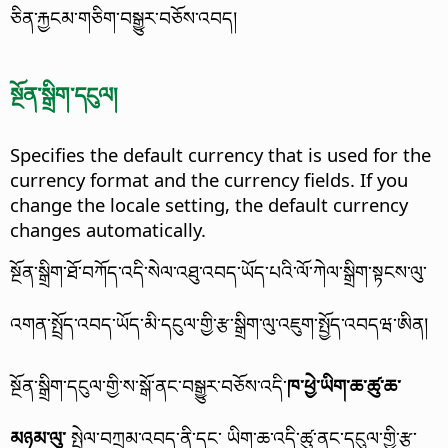
ཅིན་རྐྱངམ་གཅིག་བསྒྱུར་བཅོས་འབད།
སྔོན་སྒྲིག་དངུལ།
Specifies the default currency that is used for the
currency format and the currency fields.
If you
change the locale setting, the default currency
changes automatically.
སྔོན་སྒྲིག་ཐོ་བཀོད་འདི་སེལ་འཐུ་འབད་ཡོད་པའི་ལོ་ཀེལ་སྒྲིག་སྟངས་ལུ་
འགན་སྤྲོད་འབད་ཡོད་མི་དངུལ་གྱི་རྩ་སྒྲིག་ལུ་འཇུག་སྤྱོད་འབདཝ་ཨིན།
སྔོན་སྒྲིག་དངུལ་གྱི་ས་སྒོ་ནང་བསྒྱུར་བཅོས་འདི་
ཁ་ཕྱེ་ཡིག་ཆ་ཚུ་ཆ་
མཉམ་ལུ་
སྤེལ་བཀྲམ་འབད་ནི་དང་ ཡིག་ཆ་འདི་ཚུ་ནང་དངུལ་གྱི་རྩ་