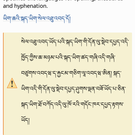
and hyphenation.
ཡིག་ཆའི་སྐད་ཡིག་སེལ་འཐུ་འབད་དོ།
སེལ་འཐུ་འབད་ཡོད་པའི་སྐད་ཡིག་གི་དོན་ལུ་སྡེབ་དཔྱད་འདི་
ཁྱོད་ཀྱིས་ཆ་མཉམ་པའི་སྐད་ཡིག་ཚད་གཞི་འདི་གཞི་
བཙུགས་འབདཝ་ད་རྐྱངམ་གཅིག་ལཱ་འབདཝ་ཨིན། སྐད་
ཡིག་འདི་གི་དོན་ལུ་སྡེབ་དཔྱད་ཤུགས་ལྡན་བཟོ་ཡོད་པ་ཅིན་
སྐད་ཡིག་ཐོ་བཀོད་འདི་ལུ་ཁོ་རའི་གདོང་ཁར་དཔྱད་རྟགས་
ཡོད།