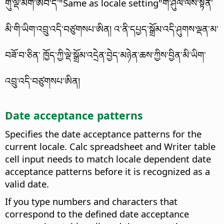
གུ་ལྡེ་མིག་ཨེབ་ད་"Same as locale setting"གི་ཤུལ་ལས་སྟོན་
མི་གི་ཡིག་འབྲུ་འདི་བཙུགསཔ་ཨིན། འ་ནི་དཔྱད་སྒྲོམ་འདི་ཤུགས་ལྡན་མ་
བཟོ་བ་ཅིན་ ཁྱོད་ཀྱི་ལྡེ་སྒྲོམ་འདྲེན་བྱེད་མཉེན་ཆས་ཀྱིས་བྱིན་མི་ཡིག་
འབྲུ་འདི་བཙུགསཔ་ཨིན།
Date acceptance patterns
Specifies the date acceptance patterns for the
current locale. Calc spreadsheet and Writer table
cell input needs to match locale dependent date
acceptance patterns before it is recognized as a
valid date.
If you type numbers and characters that
correspond to the defined date acceptance