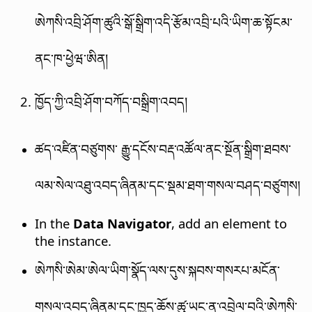
ཨེཀསི་འབྲི་ཤོག་ཚུའི་སྒོ་སྒྲིག་འདི་རྩོམ་འབྲི་པའི་ཡིག་ཆ་སྟོངམ་
ནང་ཁ་ཕྱེཝ་ཨིན།
ཁྱོད་ཀྱི་འབྲི་ཤོག་བཀོད་བསྒྲིག་འབད།
ཚད་འཛིན་བཙུགས་ རྒྱུ་དངོས་བརྡ་འཚོལ་ནང་སྔོན་སྒྲིག་ཐབས་
ལམ་སེལ་འཐུ་འབད་ཞིནམ་དང་སྡམ་ཐག་གསལ་བཤད་བཙུགས།
In the
Data Navigator
, add an element to
the instance.
ཨེཀསི་ཨེམ་ཨེལ་ཡིག་སྣོད་ལས་དུས་སྐབས་གསརཔ་མངོན་
གསལ་འབད་ཞིནམ་དང་ཁྱད་ཆོས་ཚུ་ཡང་ན་འབྲེལ་བའི་ཨེཀསི་