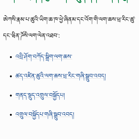
ཨེཀསི་རྣམ་པ་ཚུའི་ཡིག་ཆ་ཁ་ཕྱེ་ཞིནམ་དང་འོག་གི་ལག་ཆས་ཕྲ་རིང་ཚུ་
དང་ཝིན་ཌོསི་ལག་ལེན་འཐབ་:
འབྲི་ཤོག་བཀོད་སྒྲིག་ལག་ཆས་
ཚད་འཛིན་ཚུའི་ལག་ཆས་ཕྲ་རིང་གཞི་སྒྲུབ་འབད།
གནད་སྡུད་འགྲུལ་བསྐྱོདཔ།
འགྲུལ་བསྐྱོདཔ་གཞི་སྒྲུབ་འབད།