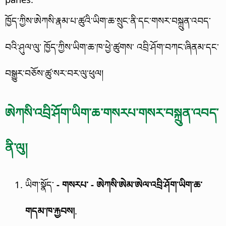
ཁྱོད་ཀྱིས་ཨེཀསི་རྣམ་པ་ཚུའི་ཡིག་ཆ་སྲུང་ནི་དང་གསར་བསྐྲུན་འབད་
བའི་ཤུལ་ལུ་ ཁྱོད་ཀྱིས་ཡིག་ཆ་ཁ་ཕྱེ་ཚུགས་ འབྲི་ཤོག་བཀང་ཞིནམ་དང་
བསྒྱུར་བཅོས་ཚུ་སར་བར་ལུ་ཕུལ།
ཨེཀསི་འབྲི་ཤོག་ཡིག་ཆ་གསརཔ་གསར་བསྐྲུན་འབད་
ནི་ལུ།
ཡིག་སྣོད་
- གསརཔ་ - ཨེཀསི་ཨེམ་ཨེལ་འབྲི་ཤོག་ཡིག་ཆ་
གདམ་ཁ་རྐྱབས།
.