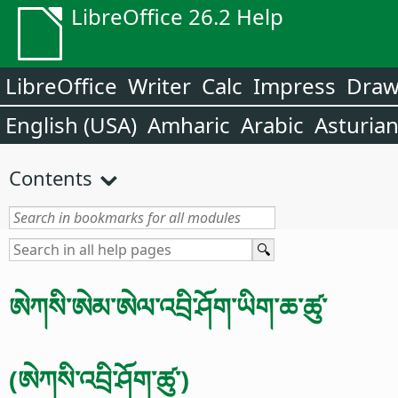
LibreOffice 26.2 Help
LibreOffice
Writer
Calc
Impress
Dra
English (USA)
Amharic
Arabic
Asturia
Contents
ཨེཀསི་ཨེམ་ཨེལ་འབྲི་ཤོག་ཡིག་ཆ་ཚུ་
(ཨེཀསི་འབྲི་ཤོག་ཚུ་)