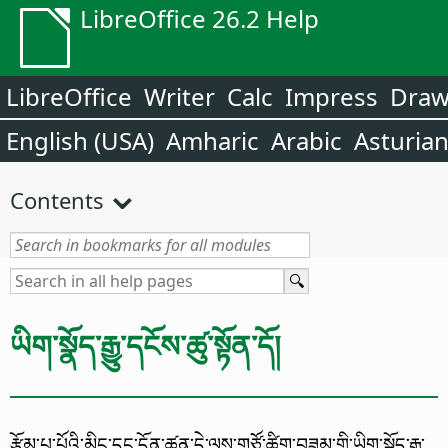
LibreOffice 26.2 Help
LibreOffice
Writer
Calc
Impress
Dra
English (USA)
Amharic
Arabic
Asturia
Contents
ཡིག་སྣོད་རྒྱུ་དངོས་ཚུ་སྟོན་དོ།
རྩོམ་པ་པོའི་མིང་དང་དོན་ཚན་དེ་ལས་གཙོ་ཚིག་བཟུམ་གྱི་ཡིག་སྣོད་རྒྱུ་