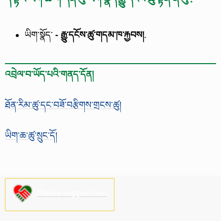
ཡིག་སྣོད་
- རྒྱུ་དངོས་ཚུ་གདམ་ཁ་རྐྱབས།
.
འབྲེལ་བ་ཡོད་པའི་གནད་དོན།
ཐོན་རིམ་ཚུ་དང་བཟོ་བརྩིགས་གྲངས་ཚུ།
ཡིག་ཆ་ཚུ་སྲུང་དོ།
Please support us!