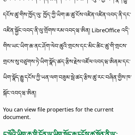
དངོས་ཚུ་གིས་ཁྱོད་ལུ་ ཁྱོད་ཀྱི་ཡིག་ཆ་ཚུ་ངོས་འཛིན་འཛིན་འབད་ནི་དང་
འཛིན་སྐྱོང་འབད་ནི་ལུ་གྲོགས་རམ་འབདཝ་ཨིན། LibreOffice འདི་
གིས་ཡང་ཡིག་ཆ་ནང་ཤོག་ལེབ་ཚུའི་གྲངས་དང་མིང་ཚིང་ཚུ་གི་གྲངས་
གྲངས་སུ་བཙུགས་ཏེ་ཡིག་སྣོད་ཚད་རྩིས་རྗེས་འཛོལ་འབདཝ་ཨིནམ་དང་
ཡིག་སྣོད་རྒྱུ་དངོས་ཀྱི་ཡན་ལག་བཟུམ་སྦེ་ཚད་རྩིས་ཚུ་རང་བཞིན་གྱིས་ཁ་
སྐོང་འབདཝ་ཨིན།
You can view file properties for the current
document
.
ད་ལྟོའི་ཡིག་ཆ་གི་དོན་ལུ་ཡིག་སྣོད་རྒྱུ་དངོས་ཚུ་སྟོན་ནི་ལུ་: