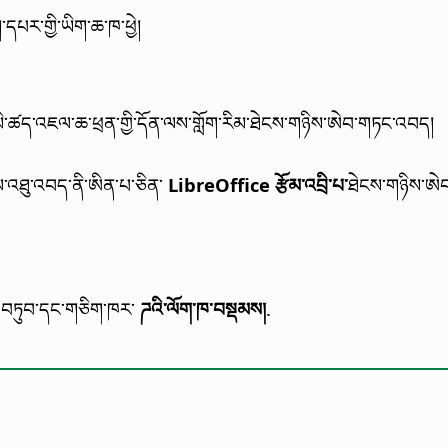
་དཔར་གྱི་ཡིག་ཆ་ཁ་ཕྱེ།
ན་མི་ཚད་འཇལ་ཆ་ཕྲན་གྱི་དོན་ལས་གློག་རིམ་ཐེངས་གཉིས་ཨེབ་གཏང་འབད།
ལ་འཐུ་འབད་ནི་ཨིན་པ་ཅིན་
LibreOffice རྩོམ་འབྲི་པ་
ཐེངས་གཉིས་ཨ
། བཏུབ་དང་གཅིག་ཁར་
ཌའི་ལོག་ཁ་བསྡམས།
.