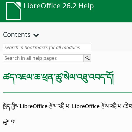
LibreOffice 26.2 Help
Contents
ཚད་འཇལ་ཆ་ཕྲན་ཚུ་སེལ་འཐུ་འབད་དོ།
ཁྱོད་ཀྱིས་LibreOffice རྩོམ་འབྲི་པ་ LibreOffice རྩོམ་འབྲི་པ་/
ཚུགས།