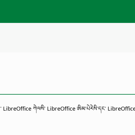
ཝེབ་ LibreOffice ཀེལསི་ LibreOffice ཨིམ་པེརེསི་དང་ LibreOffice