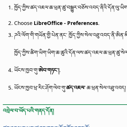
ཁྱོད་ཀྱིས་ཚད་འཇལ་ཆ་ཕྲན་ཚུ་བསྒྱུར་བཅོས་འབད་ནིའི་དོན་ལུ་ཡིག
Choose
LibreOffice - Preferences
.
ཌའི་ལོག་གི་གཡོན་གྱི་པེན་ནང་ ཁྱོད་ཀྱིས་སེལ་འཐུ་འབད་ནི་ཨི
ཁྱོད་ཀྱིས་ཚིག་ཡིག་ཡིག་ཆ་ཚུའི་དོན་ལས་ཚད་འཇལ་ཆ་ཕྲན་ཚུ་སེ
ཡོངས་ཁྱབ་གུ་
ཨེབ་གཏང་།
.
ཡོངས་ཁྱབ་ཕྲ་རིང་ཤོག་ལེབ་གུ་
ཚད་འཇལ་
ཆ་ཕྲན་སེལ་འཐུ་འབད
འབྲེལ་བ་ཡོད་པའི་གནད་དོན།