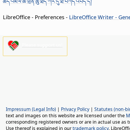
ཚད་འཇལ་ཆ་ཕྲན་ཚུ་ཐད་ཀར་དུ་ཐོ་བཀོད་འབད་དོ།
LibreOffice - Preferences
-
LibreOffice Writer - Gen
Please support us!
Impressum (Legal Info)
|
Privacy Policy
|
Statutes (non-bi
text and images on this website are licensed under the
M
corresponding registered owners or are in actual use as t
Use thereof is explained in our
trademark policy
. LibreOf