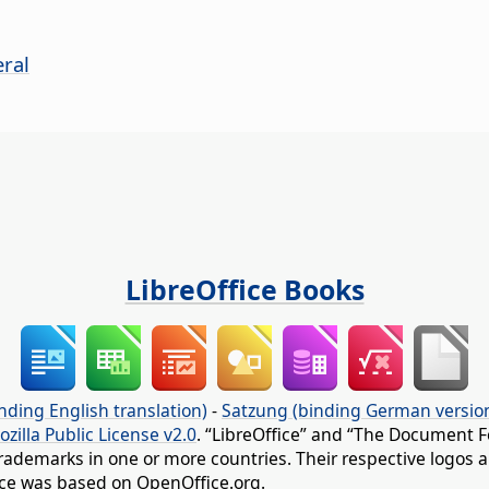
eral
LibreOffice Books
nding English translation)
-
Satzung (binding German versio
ozilla Public License v2.0
. “LibreOffice” and “The Document F
rademarks in one or more countries. Their respective logos an
fice was based on OpenOffice.org.