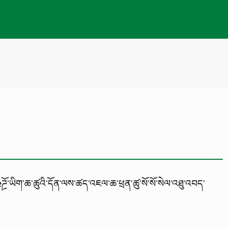
ཌྲོ་ཡིག་ཆ་ཚུའི་དོན་ལས་ཚད་འཇལ་ཆ་ཕྲན་ཚུ་སོ་སོ་སེལ་འཐུ་འབད་