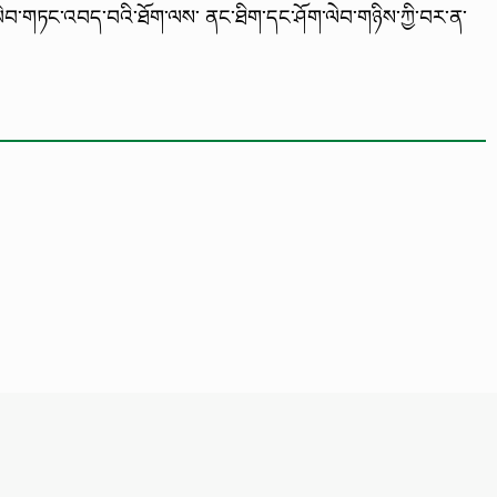
ེབ་གཏང་འབད་བའི་ཐོག་ལས་ ནང་ཐིག་དང་ཤོག་ལེབ་གཉིས་ཀྱི་བར་ན་