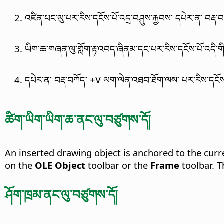
འཛིན་པང་ལུ་པར་རིས་དངོས་པོ་འདྲ་བཤུས་རྐྱབས་ དཔེར་ན་
བརྡ་
ཡིག་ཆ་གཞན་ལུ་གློག་རྟ་འབད་ཞིནམ་དང་པར་རིས་དངོས་པོ་འདི་གི
དཔེར་ན་
བརྡ་བཀོད་
+V ལག་ལེན་འཐབ་ཐོག་ལས་ པར་རིས་དངོས
ཚིག་ཡིག་ཡིག་ཆ་ནང་ལུ་བཙུགས་དོ།
An inserted drawing object is anchored to the curr
on the
OLE Object
toolbar or the
Frame
toolbar. 
ཤོག་ཁྲམ་ནང་ལུ་བཙུགས་དོ།