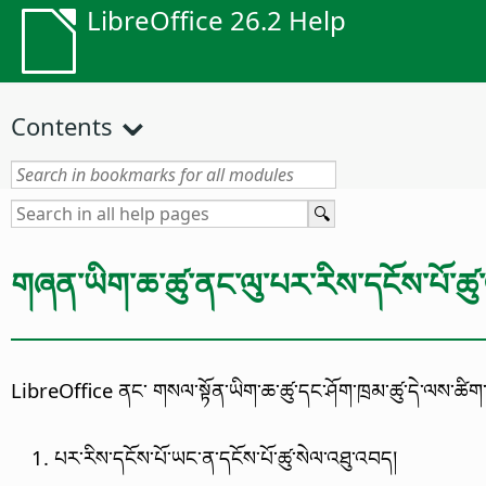
LibreOffice 26.2 Help
Contents
གཞན་ཡིག་ཆ་ཚུ་ནང་ལུ་པར་རིས་དངོས་པོ་ཚུ་
LibreOffice ནང་ གསལ་སྟོན་ཡིག་ཆ་ཚུ་དང་ཤོག་ཁྲམ་ཚུ་དེ་ལས་ཚིག་ཡི
པར་རིས་དངོས་པོ་ཡང་ན་དངོས་པོ་ཚུ་སེལ་འཐུ་འབད།