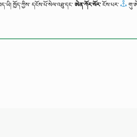
ད་ཡི། ཁྱོད་ཀྱིས་ དངོས་པོ་སེལ་འཐུ་དང་
ཨེན་ཀོར་སོར་
ངོས་པར་
གུ་ཨ