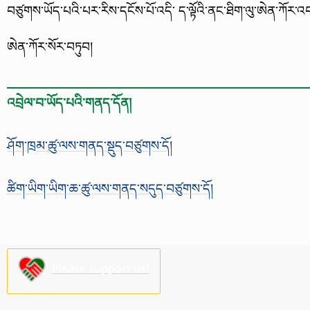
བཙུགས་ཡོད་པའི་པར་རིས་དངོས་པོ་འདི་ ད་ལྟོའི་ནང་ཐིག་ལུ་ཨེན་ཀོར་འབ
ཨེན་ཀོར་སོར་བཏུབ།
འབྲེལ་བ་ཡོད་པའི་གནད་དོན།
ཤོག་ཁྲམ་ཚུ་ལས་གནད་སྡུད་བཙུགས་དོ།
ཚིག་ཡིག་ཡིག་ཆ་ཚུ་ལས་གནད་སདུད་བཙུགས་དོ།
Please support us!