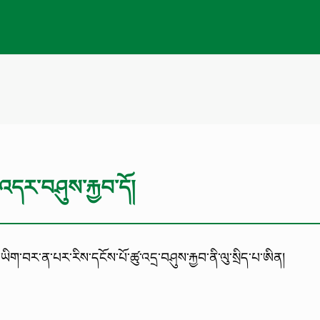
འདར་བཤུས་རྐྱབ་དོ།
ག་བར་ན་པར་རིས་དངོས་པོ་ཚུ་འདྲ་བཤུས་རྐྱབ་ནི་ལུ་སྲིད་པ་ཨིན།