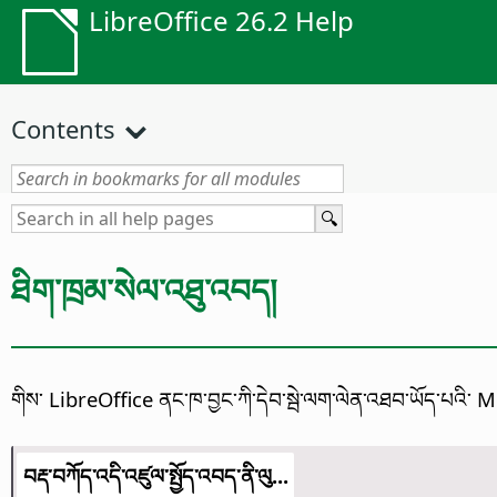
LibreOffice 26.2 Help
Contents
ཐིག་ཁྲམ་སེལ་འཐུ་འབད།
གིས་ LibreOffice ནང་ཁ་བྱང་ཀི་དེབ་སྦེ་ལག་ལེན་འཐབ་ཡོད་པའི་
བརྡ་བཀོད་འདི་འཛུལ་སྤྱོད་འབད་ནི་ལུ...