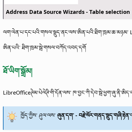
Address Data Source Wizards - Table selection
ལག་ལེན་པ་དང་པའི་གསལ་སྡུད་ནང་ལས་ཨིན་པའི་ཐིག་ཁྲམ་ཆ་མཉམ་ Libre
ཨིན་པའི་ ཐིག་ཁྲམ་སྦེ་གསལ་བཀོད་འབད་དགོ
ཐོ་ཡིག་སྒྲོམ།
LibreOfficeཊེམ་པེལེཊི་གི་དོན་ལས་ ཁ་བྱང་ཀི་དེབ་སྦེ་ཕྱག་ཞུ་ནི་
ཁྱོད་ཀྱིས་ ཤུལ་ལས་
ཞུན་དག་ - བརྗེ་སོར་གནད་སྡུད་གཞི་རྟེན་
ག