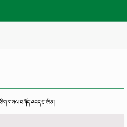
མ་གཅིག་གསལ་བཀོད་འབདཝ་ཨིན།