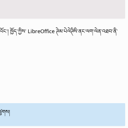
་། ཁྱོད་ཀྱིས་ LibreOffice ཊེམ་པེལེཊིསི་ནང་ལག་ལེན་འཐབ་ནི་
ཚུགས།