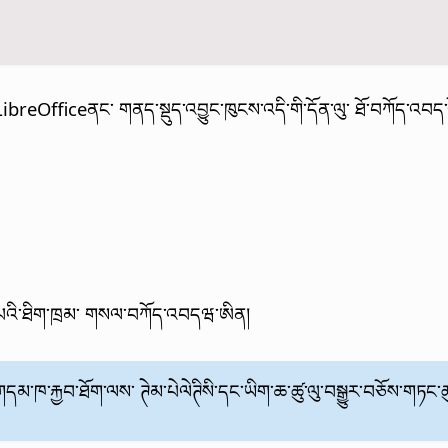
Officeནང་ གནད་སྡུད་འབྱུང་ཁུངས་འདི་གི་དོན་ལུ་ ཐོ་བཀོད་འབད་འོང
ཨིད་པའི་ཐིག་ཁྲམ་ གསལ་བཀོད་འབདཝ་ཨིན།
དམ་ཁ་རྐྱབ་ཐོག་ལས་ ཊེམ་པེལེཊིསི་དང་ཡིག་ཆ་ཚུ་ལུ་བསྒྱུར་བཅོས་གཏང་