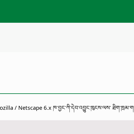
 Mozilla / Netscape 6.x ཁ་བྱང་ཀི་དེབ་འབྱུང་ཁུངས་ལས་ ཐིག་ཁྲ