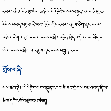
དཔར་འཕྲིན་དོན་ལུ་ཡིག་ཆ་ཊེམ་པེལེཊིསི་གསར་བསྐྲུན་འབད་ནི་ལུ་ཆ་
རོགས་འབད་བཏུབ། དེ་ལས་ ཁྱོད་ཀྱིས་དཔར་འཕྲུལ་ཅིག་ནང་དཔར་
འཕྲིན་ཡིག་ཆ་ཚུ་ ཡངན་ དཔར་འཕྲིན་འདྲེན་བྱེད་མཉེན་ཆས་ཡོད་པ་
ཅིན་ དཔར་འཕྲིན་མ་འཕྲུལ་ནང་དཔར་བསྐྲུན་འབད།
གྲོས་གཞི་
ལས་ཚབ་ཊེམ་པེལེཊི་གསར་བསྐྲུན་འབད་ནི་ནང་གྲོགས་རམ་འབད་ནི་ལུ་
ཝི་ཛརཌི་འགོ་བཙུགསཔ་ཨིན།