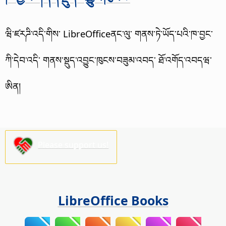
ཝི་ཛརཌི་འདི་གིས་ LibreOfficeནང་ལུ་ གནས་ཏེ་ཡོད་པའི་ཁ་བྱང་
ཀི་དེབ་འདི་ གནས་སྡུད་འབྱུང་ཁུངས་བཟུམ་འབད་ ཐོ་འགོད་འབདཝ་
ཨིན།
Please support us!
LibreOffice Books