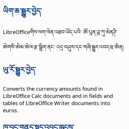
ཡིག་ཆ་སྒྱུར་བྱེད་
LibreOfficeགིས་ལག་ལེན་འཐབ་ཡོད་པའི་ ཨོ་པཱན་ཌཱ་ཀུ་མེནཊི་
ཨེགསི་ཨེམ་ཨེལ་རྩ་སྒྲིག་ནང་ འདྲ་བཤུས་དང་གཞི་སྒྱུར་འབདཝ་ཨིན།
ཡུ་རོ་སྒྱུར་བྱེད་
Converts the currency amounts found in
LibreOffice Calc documents and in fields and
tables of LibreOffice Writer documents into
euros.
ཁ་བྱང་གནད་སྡུད་འབྱུང་ཁུངས་