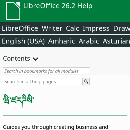
LibreOffice 26.2 Help
LibreOffice
Writer
Calc
Impress
Dra
English (USA)
Amharic
Arabic
Asturia
Contents
ཝི་ཛརཌིསི་
Guides you through creating business and