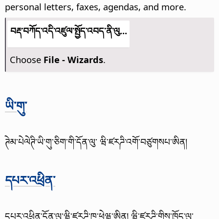
personal letters, faxes, agendas, and more.
བརྡ་བཀོད་འདི་འཛུལ་སྤྱོད་འབད་ནི་ལུ...
Choose
File - Wizards
.
ཡི་གུ་
ཊེམ་པེལེཊི་ཡི་གུ་ཅིག་གི་དོན་ལུ་ ཝི་ཛརཌི་འགོ་བཙུགསཔ་ཨིན།
དཔར་འཕྲིན་
དཔར་འཕྲིན་དོན་ལུ་ཝི་ཛརཌི་ཁ་ཕྱེཝ་ཨིན། ཝི་ཛརཌི་གིས་ཁྱོད་ལུ་