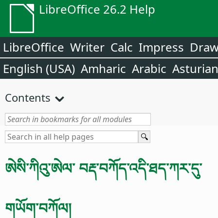
LibreOffice 26.2 Help
LibreOffice
Writer
Calc
Impress
Dra
English (USA)
Amharic
Arabic
Asturia
Contents
ཨེསི་ཀིའུ་ཨེལ་ བརྡ་བཀོད་འདི་ཐད་ཀར་དུ་
གཡོག་བཀོལ།