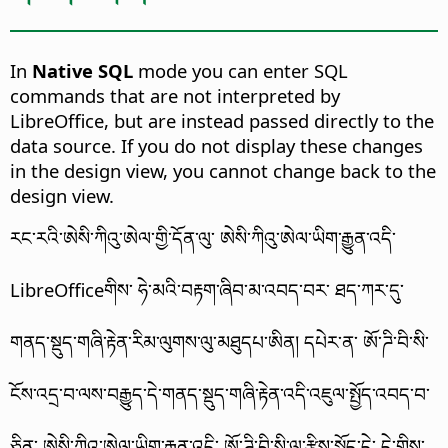
In
Native SQL
mode you can enter SQL
commands that are not interpreted by
LibreOffice, but are instead passed directly to the
data source.
If you do not display these changes
in the design view, you cannot change back to the
design view.
རང་རའི་ཨེསི་ཀིའུ་ཨེལ་གྱི་དོན་ལུ་ ཨེསི་ཀིའུ་ཨེལ་ཡིག་རྒྱུན་འདི་
LibreOfficeགིས་ ཧེ་མའི་བརྟག་ཞིབ་མ་འབད་བར་ ཐད་ཀར་དུ་
གནད་སྡུད་གཞི་རྟེན་རིམ་ལུགས་ལུ་མཐུདཔ་ཨིན། དཔེར་ན་ ཨོ་ཌི་བི་སི་
ངོས་འདྲ་བ་ལས་བརྒྱུད་དེ་གནད་སྡུད་གཞི་རྟེན་འདི་འཇུལ་སྤྱོད་འབད་བ་
ཅིན་ ཨེསི་ཀིའུ་ཨེལ་ཡིག་རྒྱུན་འདི་ ཨོ་ཌི་བི་སི་ལུ་རྩིས་སྤྲོད་དེ་ དེ་གིས་