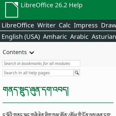
LibreOffice 26.2 Help
LibreOffice
Writer
Calc
Impress
Dra
English (USA)
Amharic
Arabic
Asturia
Contents
གནད་སྡུད་ཞུན་དག་འབད།
ད་ལྟོའི་གནད་སྡུད་གཞི་རྟེན་ཐིག་ཁྲམ་ཨོན་/ཨོཕ་གི་དོན་ལས་ཞུན་དག་