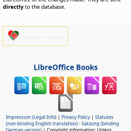
directly
to the database.
Please support us!
LibreOffice Books
Impressum (Legal Info)
|
Privacy Policy
|
Statutes
(non-binding English translation)
-
Satzung (binding
German version)
| Copyright information: Unless