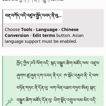
བརྡ་བཀོད་འདི་འཛུལ་སྤྱོད་འབད་ནི་ལུ...
Choose
Tools - Language - Chinese
Conversion
-
Edit terms
button. Asian
language support must be enabled.
ཁྱོད་ཀྱིས་ཌའི་ལོག་འདི་ སྐད་བསྒྱུར་ཚིག་མཛོད་ལས་ འཛུལ་
ཞུགས་ཚུ་ཞུན་དག་འབད་ནི་དང་ ཁ་སྐོང་བརྐྱབ་ནི་ དེ་ལས་
བཏོན་གཏང་ནི་དོན་ལུ་ ལག་ལེན་འཐབ་བཏུབ་ཨིན། སྐད་
བསྒྱུར་ཚིག་མཛོད་དོན་ལུ་ ཡིག་སྣོད་འགྲུལ་ལམ་མིང་འདི་