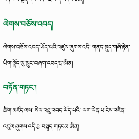
ལེགས་བཅོས་འབད།
ལེགས་བཅོས་འབད་ཡོད་པའི་འཛུལ་ཞུགས་འདི་ གནད་སྡུད་གཞི་རྟེན་
ཡིག་སྣོད་ལུ་སྲུང་བཞག་འབདཝ་ཨིན།
བཏོན་གཏང་།
ཚིག་མཛོད་ལས་ སེལ་འཐུ་འབད་ཡོད་པའི་ ལག་ལེན་པ་ངེས་འཛིན་
འཛུལ་ཞུགས་འདི་རྩ་བསྐྲད་གཏངམ་ཨིན།