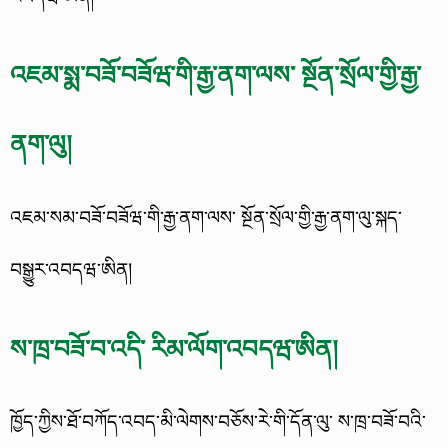
འཇམ་སྨ་བཟོ་བཟོཝ་གི་རྒྱ་ནག་ལས་ སྔོན་སྲོལ་གྱི་རྒྱ་
ནག་ལུ།
འཇམ་སམ་བཟོ་བཟོཝ་གི་རྒྱ་ནག་ལས་ སྔོན་སྲོལ་གྱི་རྒྱ་ནག་ལུ་སྐད་
བསྒྱུར་འབདཝ་ཨིན།
ས་ཁྲ་བཟོ་བ་འདི་ རིམ་ལོག་འབདཝ་ཨིན།
ཁྱོད་ཀྱིས་ཐོ་བཀོད་འབད་མི་ལེགས་བཅོས་རེ་གི་དོན་ལུ་ ས་ཁྲ་བཟོ་བའི་