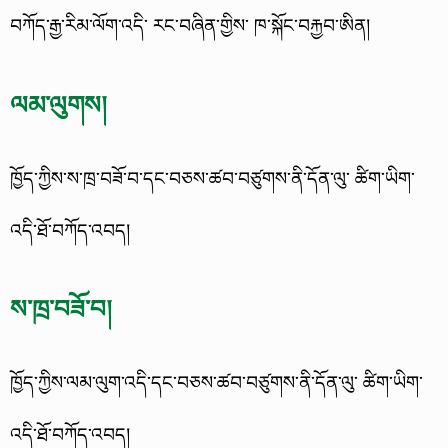
བཀོད་རྒྱ་རིམ་ལོག་འདི་ རང་བཞིན་གྱིས་ ཁ་སྐོང་བརྐྱབ་ཨིན།
ལམ་ལུགས།
ཁྱོད་ཀྱིས་ས་ཁྲ་བཟོ་བ་དང་བཅས་ཚབ་བཙུགས་ནི་དོན་ལུ་ ཚིག་ཡིག་
འདི་ཐོ་བཀོད་འབད།
ས་ཁྲ་བཟོ་བ།
ཁྱོད་ཀྱིས་ལམ་ལུག་འདི་དང་བཅས་ཚབ་བཙུགས་ནི་དོན་ལུ་ ཚིག་ཡིག་
འདི་ཐོ་བཀོད་འབད།