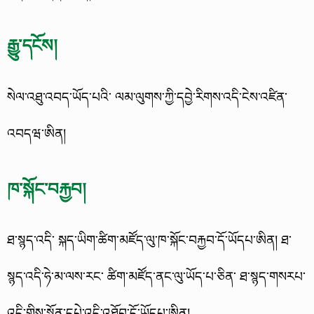
རྒྱུ་དངོས།
སེལ་འཐུ་འབད་ཡོད་པའི་ ལམ་ལུགས་ཀྱི་དབྱེ་རིགས་འདི་ངེས་འཛིན་
འབདཝ་ཨིན།
ཁ་སྐོང་བརྐྱབ།
ཐ་སྙད་འདི་ སྐད་ཡིག་ཚིག་མཛོད་ལུ་ཁ་སྐོང་བརྐྱབ་དོ་ཡོདཔ་ཨིན། ཐ་
སྙད་འདི་ཧེ་མ་ལས་རང་ ཚིག་མཛོད་ནང་ལུ་ཡོད་པ་ཅིན་ ཐ་སྙད་གསརཔ་
འདི་གིས་སྔོན་དཔེ་འདི་འཐོབ་དོ་ཡོདཔ་ཨིན།