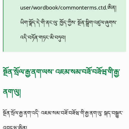
user/wordbook/commonterms.ctd.ཨིན།
ཡིག་སྣོད་དེ་གི་ནང་ལུ་ ཁྱོད་ཀྱིས་ སྔོན་སྒྲིག་འཛུལ་ཞུགས་
འདི་བཏོན་གཏང་མི་བཏུབ།
སྔོན་སྲོལ་རྒྱ་ནག་ལས་ འཇམ་སམ་བཟོ་བཟོཝ་གི་རྒྱ་
ནག་ལུ།
སྔོན་སྲོལ་རྒྱ་ནག་འདི་ འཇམ་སམ་བཟོ་བཟོཝ་གི་རྒྱ་ནག་ལུ་ སྐད་བསྒྱུར་
འབདཝ་ཨིན།