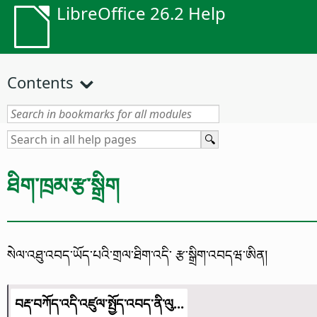
LibreOffice 26.2 Help
Contents
ཐིག་ཁྲམ་རྩ་སྒྲིག
སེལ་འཐུ་འབད་ཡོད་པའི་གྲལ་ཐིག་འདི་ རྩ་སྒྲིག་འབདཝ་ཨིན།
བརྡ་བཀོད་འདི་འཛུལ་སྤྱོད་འབད་ནི་ལུ...