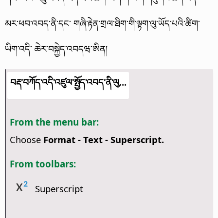
མར་ཕབ་འབད་ནི་དང་ གཞི་རྟེན་གྲལ་ཐིག་གི་ལྟག་ལུ་ཡོད་པའི་ཚིག་
ཡིག་འདི་ ཆེར་བསྐྱེད་འབདཝ་ཨིན།
བརྡ་བཀོད་འདི་འཛུལ་སྤྱོད་འབད་ནི་ལུ...
From the menu bar:
Choose
Format - Text - Superscript.
From toolbars:
Superscript