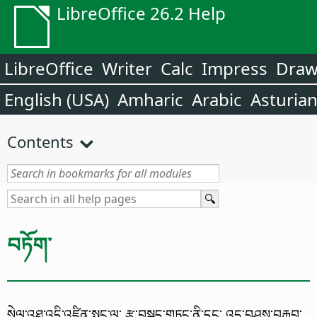
LibreOffice 26.2 Help
LibreOffice
Writer
Calc
Impress
Dra
English (USA)
Amharic
Arabic
Asturia
Contents
བཏོག་
སེལ་འཐུ་འདི་འཛིན་སྤང་ལུ་ རྩ་བསྐྲད་གཏང་ནི་དང་ འདྲ་བཤུས་བརྐྱབ་