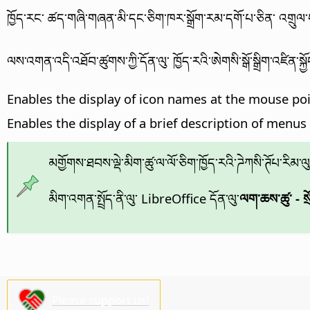
ཁྱོད་རང་ ཚད་གཞི་གཞན་མི་དང་ཅིག་ཁར་སྒྲོག་རམ་དགོ་པ་ཅིན་ འགྲུལ་བས
ལས་འགན་འདི་འཐོབ་ཚུགས་ཀྱི་དོན་ལུ་ ཁྱོད་རའི་ཨེགསི་སྒོ་སྒྲིག་འཛིན་སྐ
Enables the display of icon names at the mouse po
Enables the display of a brief description of menus
མགྱོགས་ཐབས་ལྡེ་མིག་ཚུ་ལ་ལོ་ཅིག་ཁྱོད་རའི་ཌེཀསི་ཊོཔ་རིམ་
མིག་འགན་སྤྲོད་ནི་ལུ་ LibreOffice དོན་ལུ་
ལག་ཆས་ཚུ་ - སྲོལ
Please support us!