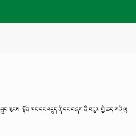
བྱུང་ཁུངས་ སྟོན་ཁང་དང་འདྲུད་ནི་དང་བཞག་ནི་བཟུམ་གྱི་ཚད་གཞི་ལུ་