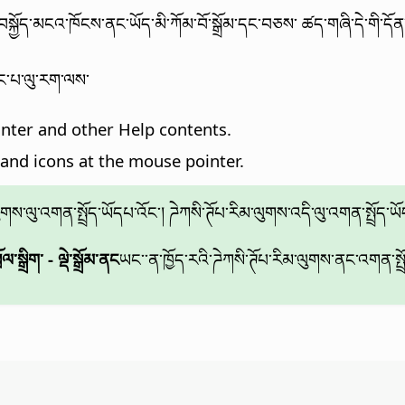
ྐྱོད་མངའ་ཁོངས་ནང་ཡོད་མི་ཀོམ་བོ་སྒྲོམ་དང་བཅས་ ཚད་གཞི་དེ་གི་དོན་ལུ
ྱོང་པ་ལུ་རག་ལས་
inter and other Help contents.
 and icons at the mouse pointer.
ལུགས་ལུ་འགན་སྤྲོད་ཡོདཔ་འོང་། ཌེཀསི་ཊོཔ་རིམ་ལུགས་འདི་ལུ་འགན་སྤྲོད་
་སྒྲིག་ - ལྡེ་སྒྲོམ་ནང
ཡང་་ན་ཁྱོད་རའི་ཌེཀསི་ཊོཔ་རིམ་ལུགས་ནང་འགན་སྤྲ