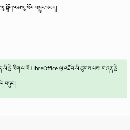
་སྒྲོག་རམ་ལུ་སོར་བསྒྱུར་འབད།
ཡོད་མི་ལྡེ་མིག་ལ་ལོ་LibreOffice ལུ་འཐོབ་མི་ཚུགས་པས། གཞན་ལྡེ་
ོད་བཏུབ།