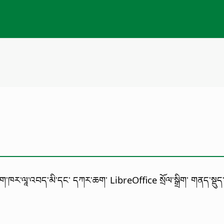
ང་ཅིག་ཁར་ལཱ་འབད་མི་དང་ དཀར་ཆག་ LibreOffice སྲོལ་སྒྲིག་ གནད་སྡུད་