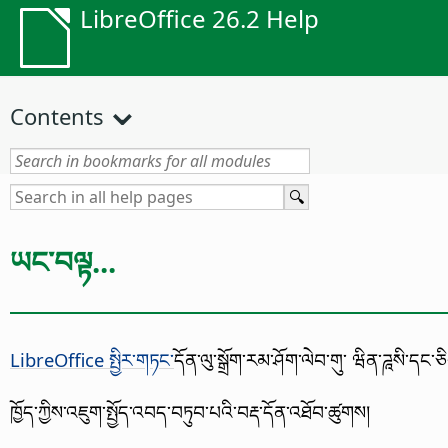
LibreOffice 26.2 Help
Contents
ཡང་བལྟ...
LibreOffice སྤྱིར་གཏང་
དོན་ལུ་སྒྲོག་རམ་ཤོག་ལེབ་གུ་ ཝིན་ཌཱསི་ད
ཁྱོད་ཀྱིས་འཇུག་སྤྱོད་འབད་བཏུབ་པའི་བརྡ་དོན་འཐོབ་ཚུགས།